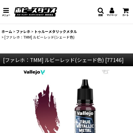
メニュー
検索
マイページ
カート
ホーム
>
ファレホ
>
トゥルーメタリックメタル
>
[ファレホ：TMM] ルビーレッド(シェード色)
[ファレホ：TMM] ルビーレッド(シェード色)
[
77146
]