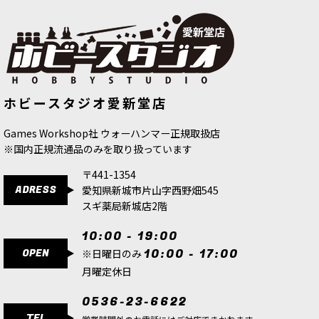
[ファレホ：TMM] サファイアブルー
[ファレホ：TMM] ウルトラマリンブ
ホビースタジオ愛新堂店
(シェード色)
[
77151
]
ルー(シェード色)
[
77150
]
517
円
(税込)
517
円
(税込)
Games Workshop社 ウォーハンマー正規取扱店
※国内正規流通品のみを取り扱っています
〒441-1354
ADRESS
愛知県新城市片山字西野畑545
スギ薬局新城店2階
10:00 - 19:00
OPEN
10:00 - 17:00
※日曜日のみ
月曜定休日
0536-23-6622
TEL