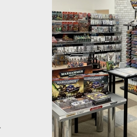
MM] グリーニッシュゴールド(シェード色)
[ファレホ：TMM] ダスケングリーン
[
77154
]
517
円
(税込)
。