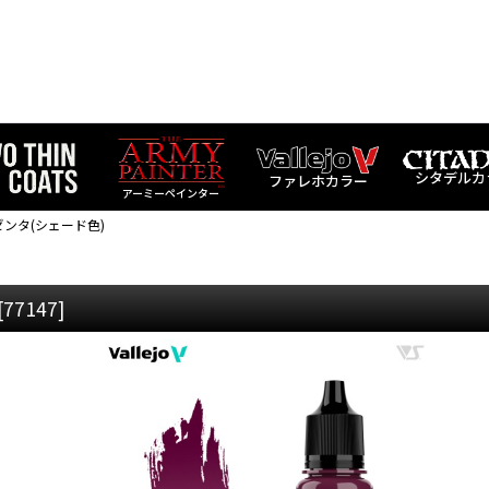
シタデルカ
ファレホカラー
アーミーペインター
ゼンタ(シェード色)
[
77147
]