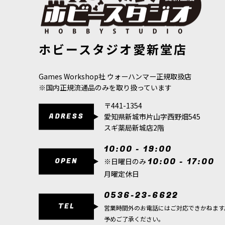
[ファレホ：TMM] ウルトラマリンブルー(ベース色)
[ファレホ：T
ホビースタジオ愛新堂店
[
77130
]
[
77156
]
517
円
(税込)
517
円
(税込)
Games Workshop社 ウォーハンマー正規取扱店
※国内正規流通品のみを取り扱っています
〒441-1354
ADRESS
愛知県新城市片山字西野畑545
スギ薬局新城店2階
10:00 - 19:00
OPEN
10:00 - 17:00
※日曜日のみ
月曜定休日
0536-23-6622
TEL
営業時間外のお電話にはご対応できかねます
予めご了承ください。