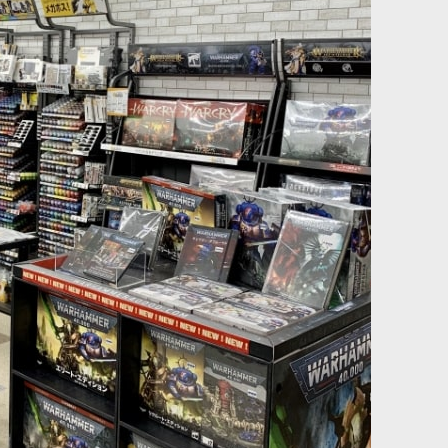
(シェード色)
[ファレホ：TMM] アンバーグリーン(シェード色)
[
77155
]
517
円
(税込)