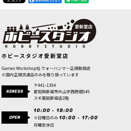
Facebookでシェア
[ファレホ：TMM] サファイアブルー
[ファレホ：TMM] アルケインゴール
ホビースタジオ愛新堂店
(ベース色)
[
77131
]
ド(シェード色)
[
77157
]
517
円
(税込)
517
円
(税込)
Games Workshop社 ウォーハンマー正規取扱店
※国内正規流通品のみを取り扱っています
〒441-1354
ADRESS
愛知県新城市片山字西野畑545
スギ薬局新城店2階
10:00 - 19:00
OPEN
10:00 - 17:00
※日曜日のみ
月曜定休日