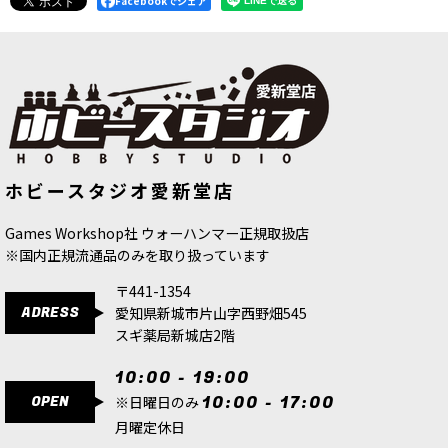
Facebookでシェア
[ファレホ：TMM] ラディアントイエ
[ファレホ：TMM] フォージドレッド
ホビースタジオ愛新堂店
ロー(シェード色)
[
77142
]
(シェード色)
[
77145
]
517
円
(税込)
517
円
(税込)
Games Workshop社 ウォーハンマー正規取扱店
※国内正規流通品のみを取り扱っています
〒441-1354
ADRESS
愛知県新城市片山字西野畑545
スギ薬局新城店2階
10:00 - 19:00
OPEN
10:00 - 17:00
※日曜日のみ
月曜定休日