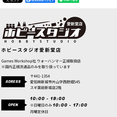
Facebookでシェア
[ファレホ：TMM] サファイアブルー
[ファレホ：TMM] インペリアルゴー
ホビースタジオ愛新堂店
(ベース色)
[
77131
]
ルド(ライト色)
[
77103
]
517
円
(税込)
517
円
(税込)
Games Workshop社 ウォーハンマー正規取扱店
※国内正規流通品のみを取り扱っています
〒441-1354
ADRESS
愛知県新城市片山字西野畑545
スギ薬局新城店2階
10:00 - 19:00
OPEN
10:00 - 17:00
※日曜日のみ
月曜定休日