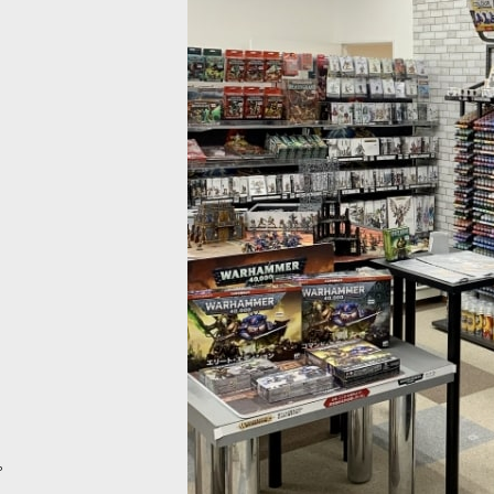
MM] ビートルグリーン(ベース色)
[
77133
]
[ファレホ：TMM] エンシェントカッ
[
77253
]
1,980
円
(税込)
。