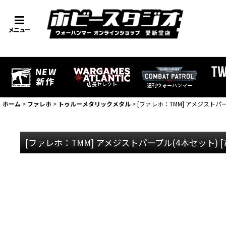
メニュー
店長セレクト
週刊ウォーハンマー
ホーム
>
ファレホ
>
トゥルーメタリックメタル
>
[ファレホ：TMM] アメジストパ
[ファレホ：TMM] アメジストパープル(4本セット)
[