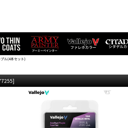
シタデルカ
ファレホカラー
アーミーペインター
ープル(4本セット)
77255
]