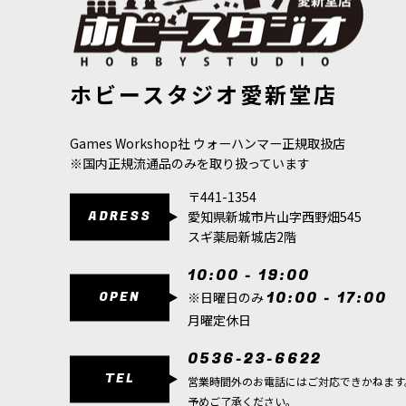
[ファレホ：TMM] スターリングシルバー(4本セット)
[ファレホ：T
ホビースタジオ愛新堂店
[
77251
]
517
円
(税込)
1,980
円
(税込)
Games Workshop社 ウォーハンマー正規取扱店
※国内正規流通品のみを取り扱っています
〒441-1354
ADRESS
愛知県新城市片山字西野畑545
スギ薬局新城店2階
10:00 - 19:00
OPEN
10:00 - 17:00
※日曜日のみ
月曜定休日
0536-23-6622
TEL
営業時間外のお電話にはご対応できかねます
予めご了承ください。