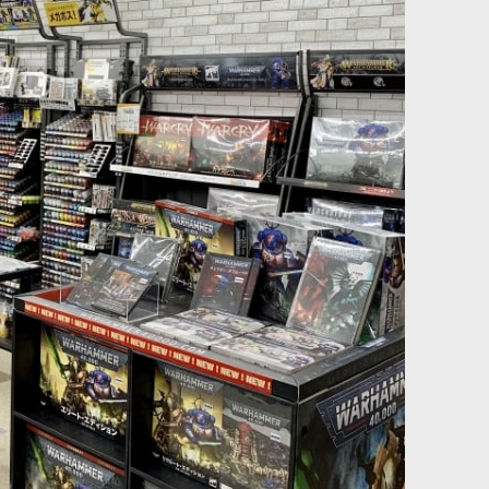
パー(4本セット)
[ファレホ：TMM] アメジストパープル(ライト色)
[
77108
]
517
円
(税込)