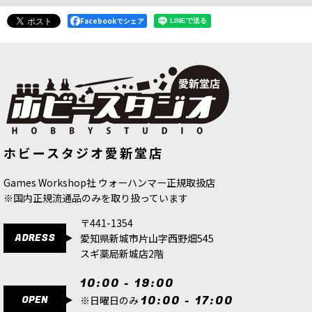
Facebookでシェア
[ファレホ：ブラシ] プレシジョンブラ
[ファレホ：ゲームカラー：メタリッ
ホビースタジオ愛新堂店
シ 2/0【人工毛】
[
B03020
]
ク] ブラッシーブラス
[
72058
]
550
円
(税込)
385
円
(税込)
Games Workshop社 ウォーハンマー正規取扱店
※国内正規流通品のみを取り扱っています
〒441-1354
ADRESS
愛知県新城市片山字西野畑545
スギ薬局新城店2階
10:00 - 19:00
OPEN
10:00 - 17:00
※日曜日のみ