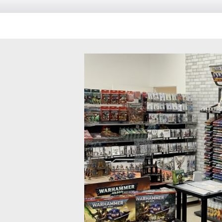
[
43-33
]
ク・モーンは、アイアンウォリアーらしい正面突破と攻城戦のイメージ
22
]
ドペイント]ロイヤルローブ
[
WP2050
]
◆取り寄せ商品◆[ホルス・ヘレシー
ラヴタンク・アナイアレーター
[
31-
14,100
円
(税込)
ジン ディファイラーは、遠距離火力と白兵戦能力をあわせ持つ大型のデ
語版
[
43-01
]
スペースマリーンの勢力の背景設定、ゲームルール、イラストやミニチュ