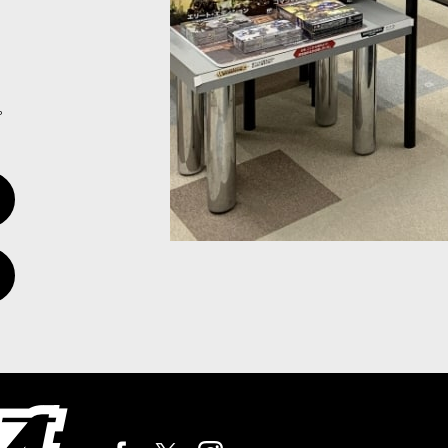
ーン
[
43-20
]
スペースマリーンの勢力のコレクションを始めたり、アーミーの拡充にも
。
105
]
ア（Legionaries）は、敵の抵抗を粉砕する恐るべき突撃を敢行す
]
スペースマリーンにエリートユニットとして加わるマルチオプション収録の
1
]