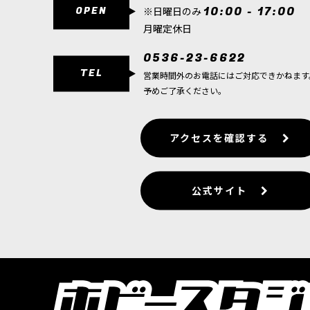
OPEN
10:00 - 17:00
※日曜日のみ
[コンバットパトロール] ケイオス・スペースマリ
月曜定休日
23,500
円
(税込)
1点
0536-23-6622
ゲーム「ウォーハンマー40,000」ケイオス・
TEL
内容ミニチュア26体（未組…
営業時間外のお電話にはご対応できかねます
予めご了承ください。
[ケイオス・スペースマリーン] レギオナリー
[
43-
9,900
円
(税込)
アクセスを確認する
1点
ケイオス・スペースマリーンレギオネア レギオネ
（長き戦争）…
公式サイト
[ケイオス・スペースマリーン] チョーズン
[
43-84
9,300
円
(税込)
1点
ゲーム「ウォーハンマー40,000」ケイオス
セット『エルドリッチ・オー…
[ケイオス・スペースマリーン] ハヴォック
[
43-6