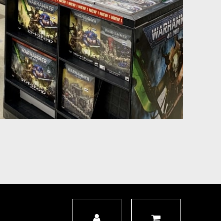
おすすめなボックスセット。シタデルミニチュア26体を収録。収録
るケイオス・スペースマリーンの主力歩兵です。 彼らはロングウォー
マルチパーツプラスチック製シタデルミニチュア5体入り。ボックス