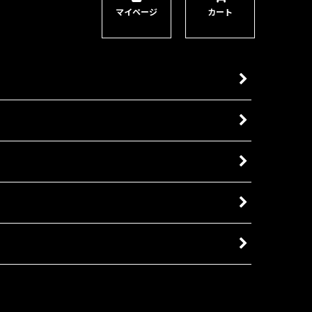
マイページ
カート
から飛び出した金属に刺さった頭蓋骨は彼らのトロフィーであ