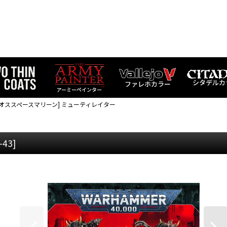
シタデルカ
ファレホカラー
アーミーペインター
イオススペースマリーン] ミューティレイター
-43
]