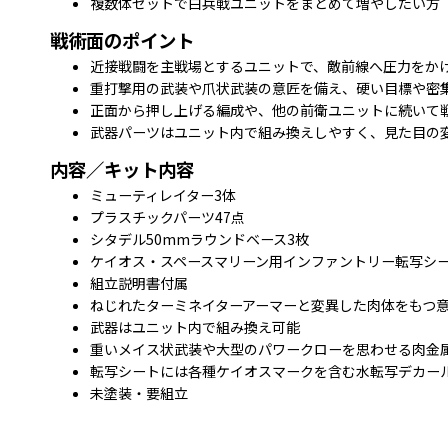
複数体セットで白兵戦ユニットをまとめて増やしたい方
戦術面のポイント
近接戦闘を主戦場とするユニットで、敵前線へ圧力をか
重打撃用の武装や爪状武装の意匠を備え、硬い目標や密
正面から押し上げる編成や、他の前衛ユニットに続いて
武器パーツはユニット内で組み換えしやすく、見た目の
内容／キット内容
ミューティレイター3体
プラスチックパーツ47点
シタデル50mmラウンドベース3枚
ケイオス・スペースマリーン用インファントリー転写シー
組立説明書付属
ねじれたターミネイターアーマーと変異した肉体をもつ
武器はユニット内で組み換え可能
重いメイス状武装や大型のパワークローを思わせる肉金
転写シートには各種ケイオスマークを含む水転写デカール
未塗装・要組立