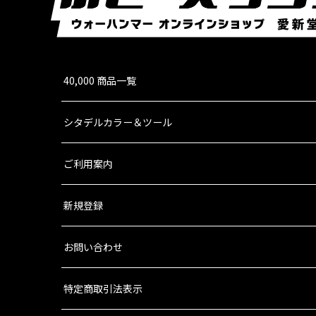
9,300
円
(税込)
1点
[ケイオス・スペースマリーン] ケイオス・ター
40,000 商品一覧
9,300
円
(税込)
1点
「ケイオス・ターミネイター・スカッド」は、劣
シタデルカラー＆ツール
り、それを装備する者の武勇の表れであ…
ご利用案内
【2026年8月8日発売予定】[ケイオス・スペース
9,000
円
(税込)
1点
新規登録
お問い合わせ
特定商取引法表示