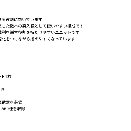
ける役割に向いています
集した敵への突入役として使いやすい構成です
戦列を崩す役割を持たせやすいユニットです
変化をつけながら揃えやすくなっています
ト1枚
意匠
属武器を装備
569種を収録