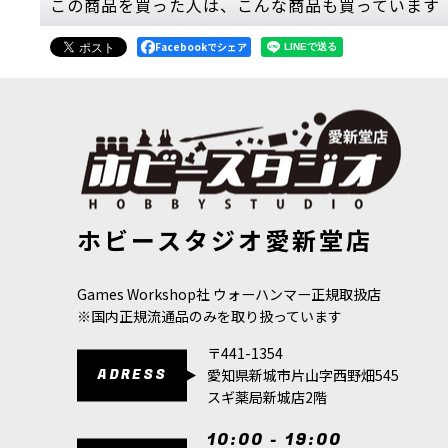
この商品を買った人は、こんな商品も買っています
[ケイオススペースマリーン] クラヴェク・モーン
Facebookでシェア
6,500
円
(税込)
2点
前線突破を担う攻撃的なウォースミス クラヴェ
装のターミネイターア…
[ケイオススペースマリーン] ディファイラー
[
43-
20,600
円
(税込)
[バトルトーム] ディサイプル・オヴ・ティーンチ 日本語
[APスピー
ただいま売り切れ中
ホビースタジオ愛新堂店
版
[
83-45
]
750
円
(税込)
8,800
円
(税込)
高火力と近接圧力を両立できる大型デーモンエン
渉しやすく、耐久力のある大…
Games Workshop社 ウォーハンマー正規取扱店
※国内正規流通品のみを取り扱っています
[コデックス] ケイオス・スペースマリーン 日本
8,800
円
(税込)
〒441-1354
ただいま売り切れ中
ADRESS
愛知県新城市片山字西野畑545
スギ薬局新城店2階
ゲーム「ウォーハンマー40,000」ケイオス・
タシート48種、ケイオス…
10:00 - 19:00