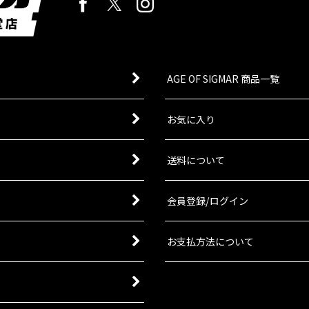
ミネイター・スカッド
[
43-19
]
AGE OF SIGMAR 商品一覧
化したドレッドノートアマーを装備した、重装甲のベテランである。肩
お気に入り
送料について
マリーン] ラプター
[
43-13
]
会員登録/ログイン
お支払方法について