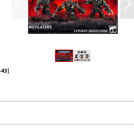
-43
]