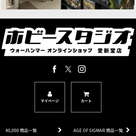
[アデプタ・ソロリタス] リペンティア・スカッド
[
52-23
]
8,100
円
(税込)
1点
このキットには「リペンティア・スカッド」９体
と「リペンティア・スペリオール」１体が収録さ
れている。「スペリオール（上司）」は一対の鞭
か、聖典を片手に巻き取った鞭を持ったバージョ
ンに組み立てられる。
[アデプタ・ソロリタス] リトリビューター・スカ
ッド
[
52-25
]
9,300
円
(税込)
1点
このキットには「リトリビューター・スカッド」
マイページ
カート
５体と「アーモリウム・ケルブ」２体が収録され
ている。「リトリビューター」はヘヴィーボルダ
ー、マルチメルタ、ヘヴィーフレイマー（各武器
２個）の組み立てが可能。
40,000 商品一覧
AGE OF SIGMAR 商品一覧