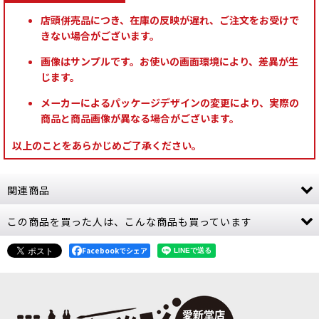
店頭併売品につき、在庫の反映が遅れ、ご注文をお受けで
きない場合がございます。
画像はサンプルです。お使いの画面環境により、差異が生
じます。
メーカーによるパッケージデザインの変更により、実際の
商品と商品画像が異なる場合がございます。
以上のことをあらかじめご了承ください。
関連商品
この商品を買った人は、こんな商品も買っています
[アルマゲドン・バタリオン] アデプタ・ソロリタ
ス
[
52-65
]
24,100
Facebookでシェア
円
(税込)
1点
白兵戦を軸にした打撃部隊をまとめて加えるバト
ルフォース アデプタ・ソロリタスに、前進しなが
ら白兵戦で圧力をかける戦力をまとめて加えられ