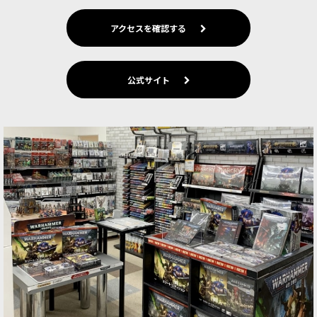
体、アデプタ・ソロ…
アクセスを確認する
[アデプタ・ソロリタス] シスター・ノヴィシエイ
ト・スカッド
[
52-64
]
9,000
円
(税込)
公式サイト
1点
シスター・ノヴィシエイトは、アデプタ・ソロリ
タスに新たに加わった若き新兵たちである。彼女
らはスコラ・プロジェニウムのドリル・アボット
（訓練導師）によって鍛え上げられ、実戦経験を
積み資質を証明するために…
[アデプタ・ソロリタス] セレスティアン・サクレ
サント
[
52-35
]
8,900
円
(税込)
1点
「セレスティアン・サクレサント」は、アデプ
タ・ソロリタスのエリートメンバーであり、「カ
ノネス」のボディーガードであるが、そこから離
れる代わりに、教団の為に〈秩序〉中を探索して
いる。ある者は異端や反乱を…