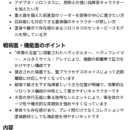
アデプタ・ソロリタスに、見映えの強い指揮官キャラクター
を加えたい方
重火器を備えた前進型のリーダーを部隊の中心に置きたい方
白兵戦にも対応できる重装備のキャラクターが欲しい方
塗装や展示で存在感のあるソロリタスのセンターピースモデ
ルを探している方
戦術面・機能面のポイント
“呵責の玉座”に搭載されたヘヴィボルター、ヘヴィフレイマ
ー、メルタミサイル・アレイにより、複数の距離帯で圧力を
かけやすい構成です
接近された場面でも、聖プラクセデスのメイスによって近距
離戦に対応しやすくなっています
戦場で裁きを下す指導者という立ち位置が明確で、攻撃的な
ソロリタス編成の中核として置きやすいキャラクターです
大型の歩行玉座に乗る独特なシルエットにより、軍全体のテ
ーマ性や儀式的な雰囲気を強めやすくなっています
単体でも存在感があり、プレイ用だけでなくコレクションや
塗装題材としても満足感を得やすいキットです
内容