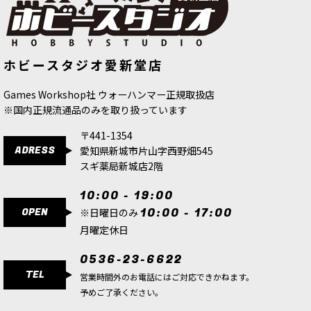
るボックスセットです。パラゴン・ウォースーツ
の対精鋭・対高耐久性…
[コデックス] アデプタ・ソロリタス 日本語版
[
52-
[ヘドナイト・オヴ・スラーネッシュ]
[インペリアル・エージェント] 異端審
ホビースタジオ愛新堂店
“スラーネッシュの鉤爪“ デクスセッ
問官グレイファクス
[
52-45
]
01
]
サ
[
97-50
]
4,700
円
(税込)
8,800
円
(税込)
18,700
円
(税込)
Games Workshop社 ウォーハンマー正規取扱店
1点
※国内正規流通品のみを取り扱っています
ゲーム「ウォーハンマー40,000」アデプタ・ソロ
リタスの勢力の背景設定、ルール、イラストなど
〒441-1354
を収録するハードカバー版書籍（128ページ）。
ADRESS
愛知県新城市片山字西野畑545
データシート30種、アデプタ・ソロリタス・デタ
ッチメント4種…
スギ薬局新城店2階
10:00 - 19:00
[コンバットパトロール] アデプタ・ソロリタス
OPEN
10:00 - 17:00
[
73-52
]
※日曜日のみ
24,100
円
(税込)
月曜定休日
1点
0536-23-6622
ゲーム「ウォーハンマー40,000」アデプタ・ソロ
TEL
リタスの勢力のコレクションを始めたり、コンバ
営業時間外のお電話にはご対応できかねます。
ットパトロールサイズのゲームを楽しむのにおす
予めご了承ください。
すめなボックスセット。シタデルミニチュア27