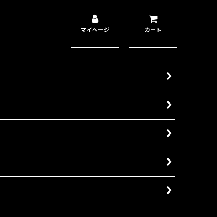
マイページ
カート
搭乗状態と徒歩状態の両方で収録したキャラクターキットです。機
ションで、頭部17種類(マスク付き８体・ベレー帽付９体)、弾
ルミニチュア10体。ローンチボックスセット「アストラ・ミリタル