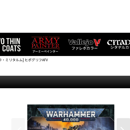
シタデルカ
ファレホカラー
アーミーペインター
ラ・ミリタルム] ヒポグリフAFV