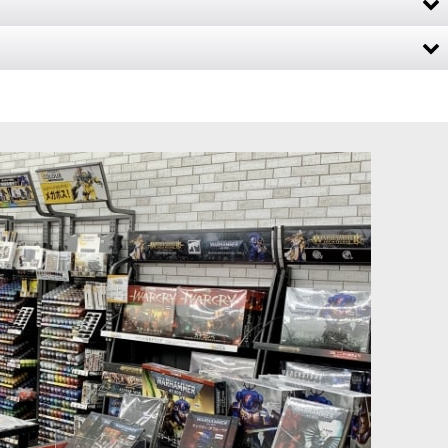
トラ・ミリタルム軍を立ち上げたい方にも、既存のコレクションを
RSV
[
47-45
]
[スピアヘッド] マゴットキン・オヴ・ナーグル：黒死病
の胞群
[
70-838
]
21,300
円
(税込)
めの輸送車両です。重火力よりも移動と展開を重視した車両で、歩
録するハードカバー版書籍（168ページ）。発売中の『アストラ・