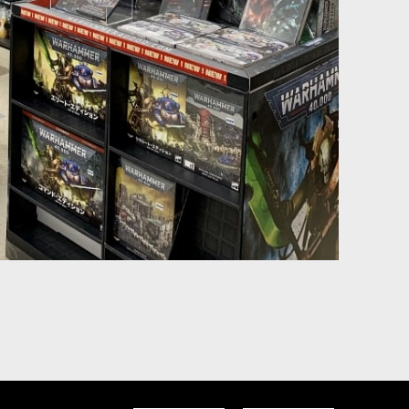
収録。本セット内ミニチュアだけで編成・プレイができるゲームモー
プラスチック製シタデルミニチュア1体。勢力に新たに加わるキャラ
を加えられるキャラクターキットです。政治将校ヤーリックは、部