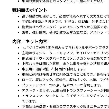
車両の武装や外装をカスタマイズして組み立てたい方
戦術面のポイント
高い機動力を活かして、必要な地点へ素早く火力を届け
主砲は4種類から選択でき、対歩兵、対戦車、対拠点な
副武装はヘヴィスタバーまたはメルタガンから選択でき
護衛、強行偵察、装甲部隊の反撃支援など、アストラ・
内容／キット内容
ヒポグリフAFV 1両を組み立てられるマルチパーツプラ
主砲はヴィジレーター・キャノン、カイロン・ガトリン
副武装はヘヴィスタバーまたはメルタガンから選択でき
上部ハッチは閉じた状態、または車長を乗せた状態で組
車長用に頭部2種、右腕2種が付属します。
車輪と砲塔は接着せずに組み立てることもでき、ある程
ロープ、収納フック、燃料缶、収納パック、木箱、ワイ
プラスチックパーツ85点、組立ガイドが付属します。
アストラ・ミリタルム車両用トランスファーシートが付
トランスファーシートには、ケイディア、カタチャン、ヴ
ています。
本商品は未塗装・要組立のプラスチック製ミニチュアで