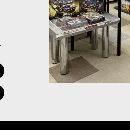
75-03
]
・ミリタルムの勢力のコレクションにぴったりなシタデルミニチュア25体
。
-35
]
ミリタルムのHQユニット、スペシャルキャラクターとなるマルチパーツ
-56
]
アストラ・ミリタルムに、象徴性と実戦的な存在感をあわせ持つ指揮官