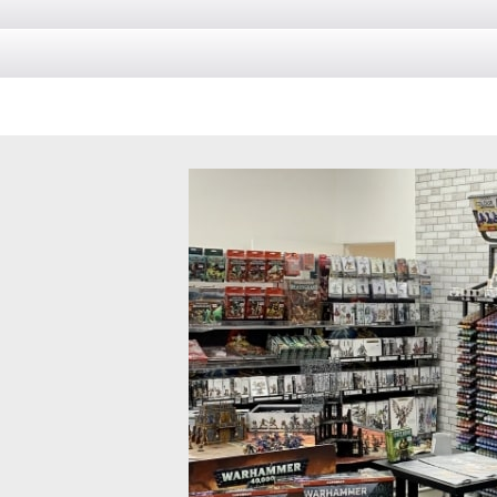
-48
]
リタルムのバトルフォース アストラ・ミリタルム小隊は、新たにアス
5
]
ド] オシアーク・ボーンリーパー：カヴァロス
[アストラ・ミリタルム] ケンタウロス
43
]
ウロスRSVは、アストラ・ミリタルムの歩兵部隊を素早く前線へ運ぶた
9,900
円
(税込)
込)
-01
]
ミリタルムの勢力の背景設定、ミニチュア写真や最新版ゲームルールを収