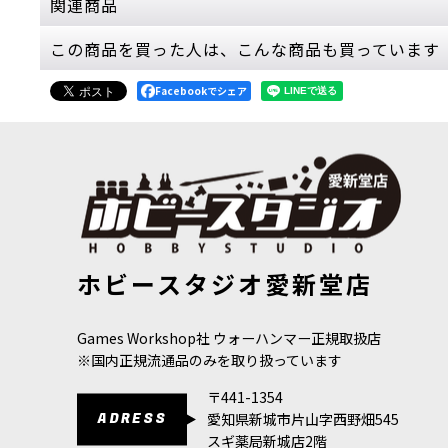
関連商品
この商品を買った人は、こんな商品も買っています
[バトルフォース] アストラ・ミリタルム小隊
[
47
Facebookでシェア
36,300
円
(税込)
2点
歩兵・砲兵・戦車をまとめて揃えるアストラ・ミ
拡張したい方にも使いやすい大…
[アストラ・ミリタルム] ケンタウロスRSV
[
47-4
9,900
円
(税込)
[スペースウルフ] ブラッドクロウ
[
53-08
]
[スピアヘッ
1点
ホビースタジオ愛新堂店
先鋒隊
[
70-9
9,300
円
(税込)
前線への展開を支える高速輸送ビークル ケンタ
21,300
円
(税
兵を必要な位置へ送り届けた…
Games Workshop社 ウォーハンマー正規取扱店
※国内正規流通品のみを取り扱っています
[コデックス] アストラ・ミリタルム 日本語版
[
47
8,800
円
(税込)
〒441-1354
1点
ADRESS
愛知県新城市片山字西野畑545
スギ薬局新城店2階
ゲーム「ウォーハンマー40,000」アストラ・