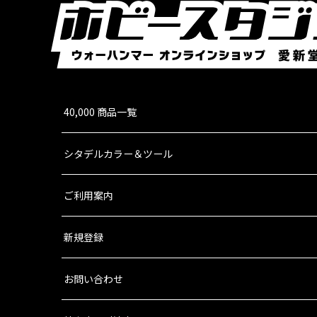
隊の先頭に立って兵を鼓舞する役…
[アストラ・ミリタルム] 政治将校グレイヴス
[
47
14,500
円
(税込)
2点
機動戦力に追従しながら指揮と火力を担う政治将
40,000 商品一覧
動力のある部隊に指揮官を追…
[アストラ・ミリタルム] ミリタルム・テンペス
シタデルカラー＆ツール
6,600
円
(税込)
1点
ご利用案内
このキットでは、ホットショット・レーザーガン
薬ポーチ、ナイフ、手榴弾、水筒…
新規登録
[アストラ・ミリタルム] ケイディア・ショック
7,500
円
(税込)
お問い合わせ
1点
ゲーム「ウォーハンマー40,000」アストラ・
ム・アーミーセット」収録の…