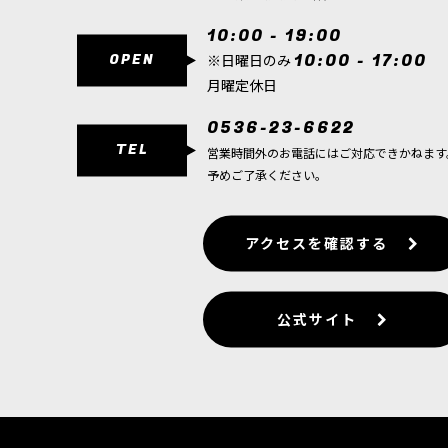
ミリタルム：デスコーア・オ…
10:00 - 19:00
OPEN
10:00 - 17:00
※日曜日のみ
[コンバットパトロール] アストラ・ミリタルム
[
月曜定休日
24,100
円
(税込)
1点
0536-23-6622
ゲーム「ウォーハンマー40,000」アストラ
TEL
ド「コンバットパトロール」…
営業時間外のお電話にはご対応できかねます
予めご了承ください。
[アストラ・ミリタルム] 太陽卿レオントゥス
[
47
9,300
円
(税込)
アクセスを確認する
1点
ゲーム「ウォーハンマー40,000」アストラ・
クターで、頭部パーツのオプ…
公式サイト
[アストラ・ミリタルム] 政治将校ヤーリック
[
47
6,600
円
(税込)
ただいま売り切れ中
軍の士気と前線維持を支える伝説的な政治将校 