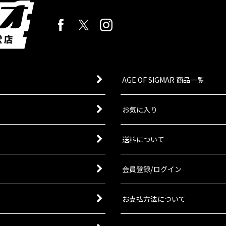
-58
]
校 政治将校グレイヴスを、専用のケンタウロスRSV「ヴィジランス」
AGE OF SIGMAR 商品一覧
トゥス・サイオン
[
47-15
]
お気に入り
送料について
で武装した「ミリタルム・テンペストゥス・サイオン」５体を収録。オプ
会員登録/ログイン
・トループ
[
47-33
]
お支払方法について
ミリタルムのトループユニットとなるマルチパーツプラスチック製シタデ