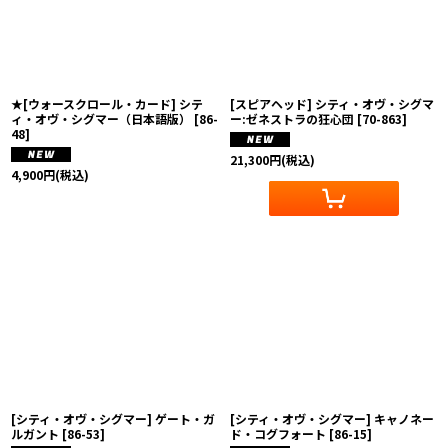
★[ウォースクロール・カード] シテ
[スピアヘッド] シティ・オヴ・シグマ
ィ・オヴ・シグマー（日本語版）
[
86-
ー:ゼネストラの狂心団
[
70-863
]
48
]
21,300
円
(税込)
4,900
円
(税込)
[シティ・オヴ・シグマー] ゲート・ガ
[シティ・オヴ・シグマー] キャノネー
ルガント
[
86-53
]
ド・コグフォート
[
86-15
]