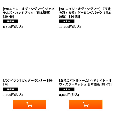
[WHエイジ・オヴ・シグマー] ジェネ
[WHエイジ・オヴ・シグマー] 『灰燼
ラルズ・ハンドブック（日本語版）
を冠する都』ゲーミングパック（日本
[
80-46
]
語版）
[
80-58
]
8,500
円
(税込)
11,000
円
(税込)
[スケイヴン] ガッターランナー
[
90-
[渾沌のバトルトーム] ヘドナイト・オ
34
]
ヴ・スラーネッシュ 日本語版
[
83-72
]
7,900
円
(税込)
8,800
円
(税込)