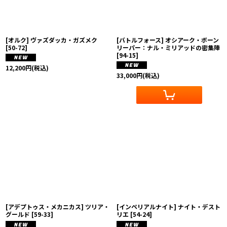
[オルク] ヴァズダッカ・ガズメク
[バトルフォース] オシアーク・ボーン
[
50-72
]
リーパー：ナル・ミリアッドの密集陣
[
94-15
]
12,200
円
(税込)
33,000
円
(税込)
[アデプトゥス・メカニカス] ツリア・
[インペリアルナイト] ナイト・デスト
グールド
[
59-33
]
リエ
[
54-24
]