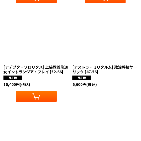
[アデプタ・ソロリタス] 上級教義修道
[アストラ・ミリタルム] 政治将校ヤー
女イントランジア・フレイ
[
52-66
]
リック
[
47-56
]
10,400
円
(税込)
6,600
円
(税込)