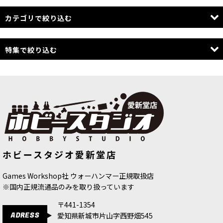
カテゴリで絞り込む
シタデルカラー＆ツール
特集で絞り込む
WARHAMMER：40,000
WARHAMMER：AGE OF SIGMAR
WARHAMMER：新作
GAMES WORK SHOP：その他のゲーム
ファレホ
バトルフォース特集
アーミーペインター
ホビースタジオ愛新堂店
TWO THIN COATS
WARHAMMER：ピックアップ
Games Workshop社 ウォーハンマー正規取扱店
WARGAME ATLANTIC
※国内正規流通品のみを取り扱っています
WARHAMMER ここから始めよう
〒441-1354
ADRESS
愛知県新城市片山字西野畑545