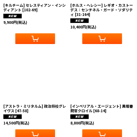
[キルチーム] セレスティアン・インシ
[ホルス・ヘレシー] レギオ・カストー
ディアント
[
102-69
]
デス：センチネル・ガード・ソダリテ
ィ
[
31-164
]
9,900
円
(税込)
10,400
円
(税込)
[アストラ・ミリタルム] 政治将校グレ
[インペリアル・エージェント] 異端審
イヴス
[
47-58
]
問官クロイル
[
68-14
]
14,500
円
(税込)
8,800
円
(税込)