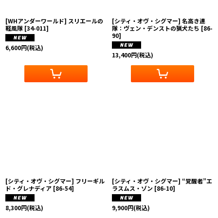
[WHアンダーワールド] スリエールの
[シティ・オヴ・シグマー] 名高き連
軽風隊
[
34-011
]
隊：ヴェン・デンストの猟犬たち
[
86-
90
]
6,600
円
(税込)
13,400
円
(税込)
[シティ・オヴ・シグマー] フリーギル
[シティ・オヴ・シグマー] “覚醒者”エ
ド・グレナディア
[
86-54
]
ラスムス・ゾン
[
86-10
]
8,300
円
(税込)
9,900
円
(税込)