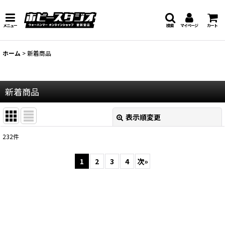
メニュー
検索
マイページ
カート
ホーム
>
新着商品
新着商品
表示順変更
閉じる
232
件
表示数
:
1
2
3
4
次
»
在庫あり
並び順
:
絞り込む