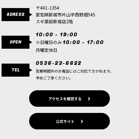
IMPERIUM：ブラッドエンジェル
〒441-1354
IMPERIUM：ブラックテンプラー
ADRESS
愛知県新城市片山字西野畑545
スギ薬局新城店2階
IMPERIUM：デスウォッチ
10:00 - 19:00
IMPERIUM：グレイナイト
OPEN
10:00 - 17:00
※日曜日のみ
IMPERIUM：アストラ・ミリタルム
月曜定休日
IMPERIUM：アデプトゥス・カストーデス
0536-23-6622
TEL
営業時間外のお電話にはご対応できかねます。
IMPERIUM：アデプタ・ソロリタス
予めご了承ください。
IMPERIUM：アデプトゥス・メカニカス
IMPERIUM：インペリアルナイト
アクセスを確認する
IMPERIUM：インペリアル・エージェント
CHAOS：ケイオス・スペースマリーン
公式サイト
CHAOS：エンペラーズ・チルドレン