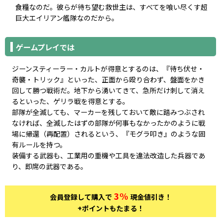
食糧なのだ。彼らが待ち望む救世主は、すべてを喰い尽くす超
巨大エイリアン艦隊なのだから。
ゲームプレイでは
ジーンスティーラー・カルトが得意とするのは、『待ち伏せ・
奇襲・トリック』といった、正面から殴り合わず、盤面をかき
回して勝つ戦術だ。地下から湧いてきて、急所だけ刺して消え
るといった、ゲリラ戦を得意とする。
部隊が全滅しても、マーカーを残しておいて敵に踏みつぶされ
なければ、全滅したはずの部隊が何事もなかったかのように戦
場に帰還（再配置）されるという、『モグラ叩き』のような固
有ルールを持つ。
装備する武器も、工業用の重機や工具を違法改造した兵器であ
り、即席の武器である。
3%
会員登録して購入で
現金値引き！
+ポイントもたまる！