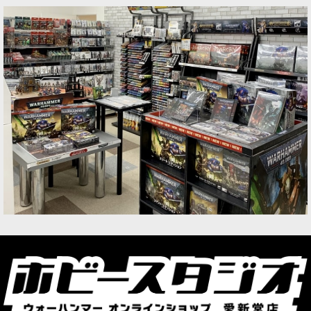
CHAOS：ワールドイーター
CHAOS：サウザンド・サン
CHAOS：デスガード
CHAOS：ケイオスナイト
XENOS：リーグ・オヴ・ヴォータン
XENOS：アエルダリ
XENOS：デュカーリ
XENOS：オルク
XENOS：ジーンスティーラー・カルト
XENOS：タウ・エンパイア
XENOS：ティラニッド
XENOS：ネクロン