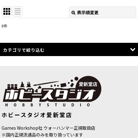
表示順変更
閉じる
0
件
表示数
:
在庫あり
カテゴリで絞り込む
並び順
:
WARHAMMER：40,000 (全商品)
絞り込む
40,000：ボックスセット
IMPERIUM：スペースマリーン
IMPERIUM：スペースマリーン系戦団
ホビースタジオ愛新堂店
IMPERIUM：スペースウルフ
Games Workshop社 ウォーハンマー正規取扱店
IMPERIUM：ダークエンジェル
※国内正規流通品のみを取り扱っています