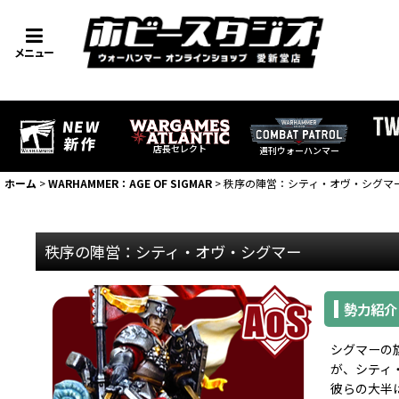
メニュー
店長セレクト
週刊ウォーハンマー
ホーム
>
WARHAMMER：AGE OF SIGMAR
>
秩序の陣営：シティ・オヴ・シグマ
秩序の陣営：シティ・オヴ・シグマー
勢力紹介
シグマーの
が、シティ
彼らの大半