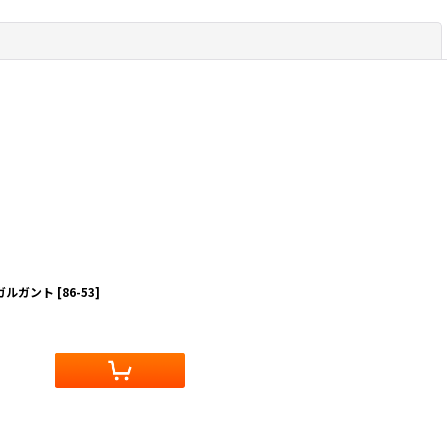
閉じる
ガルガント
[
86-53
]