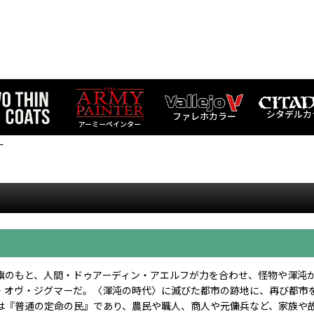
シタデルカ
ファレホカラー
アーミーペインター
ー
旗のもと、人間・ドゥアーディン・アエルフが力を合わせ、怪物や渾沌
・オヴ・ジグマーだ。〈渾沌の時代〉に滅びた都市の跡地に、再び都市
は『普通の定命の民』であり、農民や職人、商人や元傭兵など、家族や