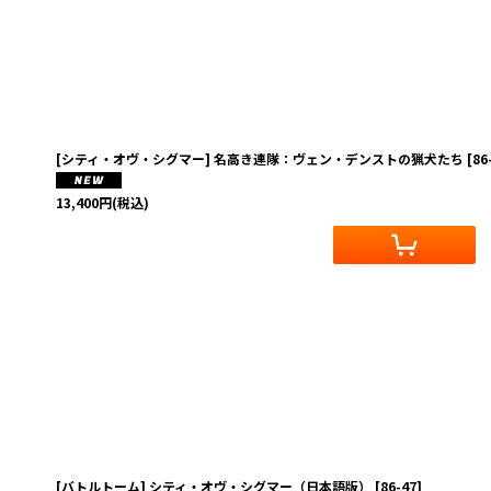
[シティ・オヴ・シグマー] 名高き連隊：ヴェン・デンストの猟犬たち
[
86
13,400
円
(税込)
[バトルトーム] シティ・オヴ・シグマー（日本語版）
[
86-47
]