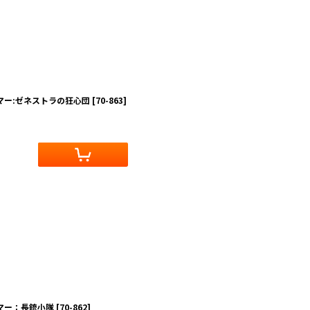
マー:ゼネストラの狂心団
[
70-863
]
グマー：長銃小隊
[
70-862
]