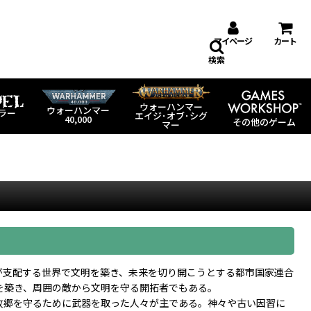
マイページ
カート
検索
ウォーハンマー
ウォーハンマー
ラー
エイジ･オブ･シグ
40,000
その他のゲーム
マー
が支配する世界で文明を築き、未来を切り開こうとする都市国家連合
を築き、周囲の敵から文明を守る開拓者でもある。
故郷を守るために武器を取った人々が主である。神々や古い因習に