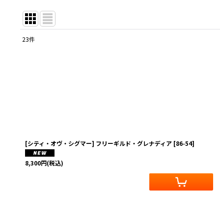
23
件
表示数
:
在庫あり
並び順
:
[シティ・オヴ・シグマー] フリーギルド・グレナディア
[
86-54
]
8,300
円
(税込)