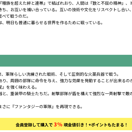
『種族を超えた絆と連帯』で結ばれおり、人間は『数と不屈の精神』、
持ち、お互いを補い合っている。互いの技術や文化をリスペクトし合い
並べて戦うのだ。
は、明日も普通に暮らせる世界を作るために戦っている。
束、軍隊らしい洗練された戦術、そして圧倒的な火薬兵器で戦う。
あり、周囲の部隊に命令を与え、強力な効果を発動することが出来るの
覚』を強く味わえる。
器と、重装甲の騎士たちだ。射撃部隊が盾を構えて強烈な一斉射撃で敵
まさに『ファンタジーの軍隊』を再現できる。
3%
会員登録して購入で
現金値引き！
+ポイントもたまる！