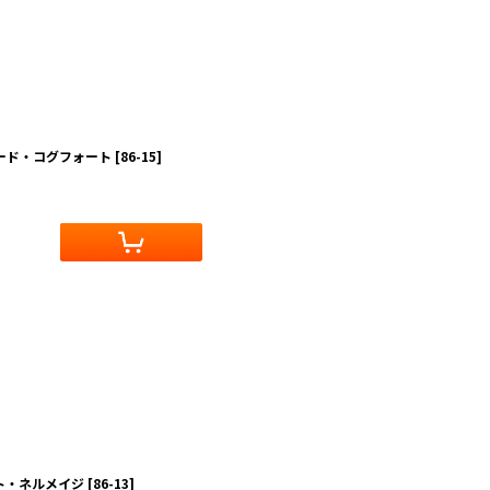
ネード・コグフォート
[
86-15
]
ト・ネルメイジ
[
86-13
]