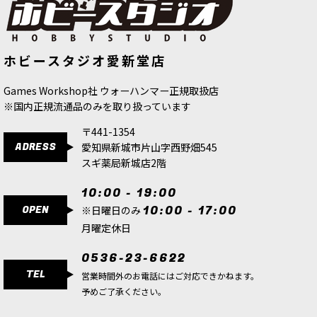
[バトルトーム] ディサイプル・オヴ・
◆取り寄せ商品◆[ホルス・ヘレシー]
ホビースタジオ愛新堂店
ティーンチ 日本語版
[
83-45
]
レギオ・カストーデス：コルヌス・グ
ラヴキャリア
[
31-166
]
8,800
円
(税込)
18,100
円
(税込)
Games Workshop社 ウォーハンマー正規取扱店
※国内正規流通品のみを取り扱っています
〒441-1354
ADRESS
愛知県新城市片山字西野畑545
スギ薬局新城店2階
10:00 - 19:00
OPEN
10:00 - 17:00
※日曜日のみ
月曜定休日
0536-23-6622
TEL
営業時間外のお電話にはご対応できかねます。
予めご了承ください。