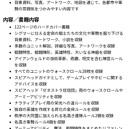
背景資料、写真、アートワーク、地図を通じて、各都市や軍
勢の雰囲気をつかみやすい内容です
内容／書籍内容
122ページのハードカバー書籍
シグマーに仕える定命の戦士たちの文化や軍勢を掘り下げる
背景資料、アートワーク、小説を収録
多数のユニット解説、詳細な写真、アートワークを収録
戦闘特性、戦闘陣形、英雄特性、大いなる神器を収録
アイアンウェルドの技術革新、奇蹟、呪文を含む陣営ルール
を収録
すべてのユニットのウォースクロール28枚を収録
スピアヘッドガイドとして、ゲームプレイやホビーに関する
アドバイスを収録
スピアヘッド「ゼネストラ狂信団」用のウォースクロールや
アーミーアビリティを収録
ナラティブプレイ用の栄光への道ルールを収録
独自の英雄を作成する昇化の金床ルールを収録
秩序の大同盟に加えられる名高き連隊ルール2個を収録
名高き軍勢ルール4個を収録
アーミーアビリティ、魔法、戦闘特性をまとめたリファレン