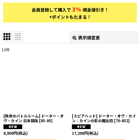
3%
会員登録して購入で
現金値引き！
+ポイントもたまる！
表示順変更
閉じる
13
件
表示数
:
在庫あり
並び順
:
絞り込む
[秩序のバトルトーム] ドーター・オ
[スピアヘッド] ドーター・オヴ・カイ
ヴ・カイン 日本語版
[
85-05
]
ン：カインの影の魔女団
[
70-852
]
8,800
円
(税込)
17,200
円
(税込)