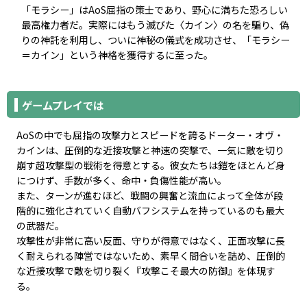
「モラシー」はAoS屈指の策士であり、野心に満ちた恐ろしい
最高権力者だ。実際にはもう滅びた〈カイン〉の名を騙り、偽
りの神託を利用し、ついに神秘の儀式を成功させ、「モラシー
＝カイン」という神格を獲得するに至った。
ゲームプレイでは
AoSの中でも屈指の攻撃力とスピードを誇るドーター・オヴ・
カインは、圧倒的な近接攻撃と神速の突撃で、一気に敵を切り
崩す超攻撃型の戦術を得意とする。彼女たちは鎧をほとんど身
につけず、手数が多く、命中・負傷性能が高い。
また、ターンが進むほど、戦闘の興奮と流血によって全体が段
階的に強化されていく自動バフシステムを持っているのも最大
の武器だ。
攻撃性が非常に高い反面、守りが得意ではなく、正面攻撃に長
く耐えられる陣営ではないため、素早く間合いを詰め、圧倒的
な近接攻撃で敵を切り裂く『攻撃こそ最大の防御』を体現す
る。