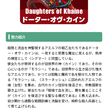
勢力紹介
殺戮と流血を神聖視するアエルフの戦乙女たちであるドータ
ー・オヴ・カインは、一見すると邪悪な魔女に見えるが、秩序
の陣営として〈シグマー〉と同盟している。
彼女たちが崇拝するのが旧世界の神〈カイン〉であり、その中
心にいるのが「モラシー」である。旧世界から生き延びた強大
なアエルフであり、かつては知略と魔術で名を馳せた人物であ
る「モラシー」は、〈スラーネッシュ〉に囚われたアエルフの
魂（女性）を集め、古代のカイン信仰を復活させ、宗教国家を
築き上げた。彼女たちは『戦場で血を流し、敵を屠ることこそ
が〈カイン〉を復活させる聖なる儀式である』と教え込まれ、
幼少期から過酷な戦闘訓練と洗脳を受け、純粋な殺人兵器とし
て育て上げられる。