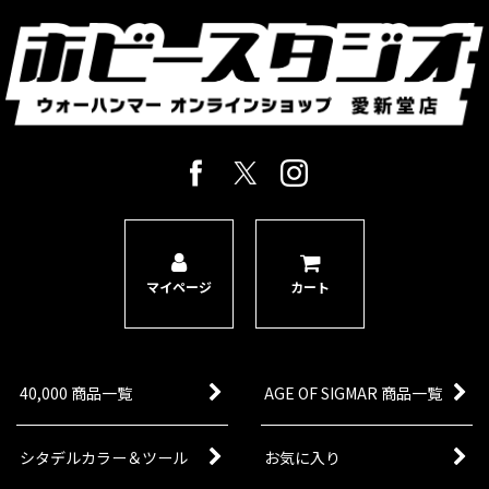
ドーター・オヴ…
[ドーター・オヴ・カイン] ブラッドハグ
[
85-66
]
8,500
円
(税込)
1点
接近戦を支える精鋭歩兵ユニット ブラッドハグ
は、ドーター・オヴ・カイン軍に白兵戦の厚みを
加えたいときに役立つ近接特化ユニットです。 前
に出て相手を押し返す役割を担いやすく、祭壇や
重要地点の防衛役と…
マイページ
カート
[スピアヘッド] ドーター・オヴ・カイン
[
70-12
]
21,300
円
(税込)
1点
ゲーム「ウォーハンマー：エイジ・オヴ・シグマ
40,000 商品一覧
AGE OF SIGMAR 商品一覧
ー」ドーター・オヴ・カインのコレクションを始
めたり、アーミーの拡充におすすめなセット。収
録内容ミニチュア21体（未組立・未塗装）「メル
サイ・アイアンスケイル…
シタデルカラー＆ツール
お気に入り