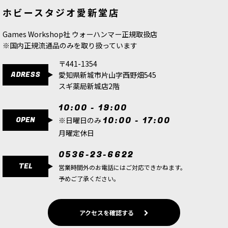
[ドーター・オヴ・カイン] 名高き連
[ドーター・オヴ・カイン] ブラッドハ
ホビースタジオ愛新堂店
隊：真紅の鞭
[
85-25
]
グ
[
85-66
]
★[ウォースクロールカード] ドーター・オヴ・カ
イン 日本語版
[
85-06
]
9,300
円
(税込)
8,500
円
(税込)
Games Workshop社 ウォーハンマー正規取扱店
4,900
円
(税込)
※国内正規流通品のみを取り扱っています
ただいま売り切れ中
〒441-1354
対戦中の確認を効率化するルール参照カードセッ
ADRESS
愛知県新城市片山字西野畑545
ト ドーター・オヴ・カインのウォースクロールカ
スギ薬局新城店2階
ードは、ユニットごとの能力や装備、各種ルール
を手元ですぐ確認できる参照用カードセットで
す。 対戦中に必要な…
10:00 - 19:00
OPEN
10:00 - 17:00
※日曜日のみ
[スピアヘッド] ドーター・オヴ・カイン：カイン
月曜定休日
の影の魔女団
[
70-852
]
0536-23-6622
17,200
円
(税込)
TEL
営業時間外のお電話にはご対応できかねます。
1点
予めご了承ください。
スピアヘッド戦にそのまま投入できる実戦向けセ
ット カインの影の魔女団は、ドーター・オヴ・カ
イン軍の主力ユニットをまとめて収録したスピア
アクセスを確認する
ヘッド用セットです。 スピアヘッド戦を始めるた
めの一式が揃って…