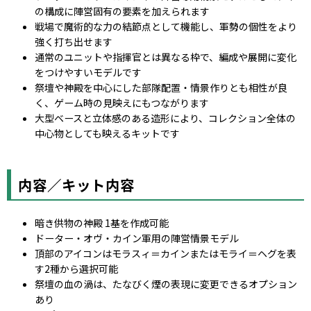
の構成に陣営固有の要素を加えられます
戦場で魔術的な力の結節点として機能し、軍勢の個性をより
強く打ち出せます
通常のユニットや指揮官とは異なる枠で、編成や展開に変化
をつけやすいモデルです
祭壇や神殿を中心にした部隊配置・情景作りとも相性が良
く、ゲーム時の見映えにもつながります
大型ベースと立体感のある造形により、コレクション全体の
中心物としても映えるキットです
内容／キット内容
暗き供物の神殿 1基を作成可能
ドーター・オヴ・カイン軍用の陣営情景モデル
頂部のアイコンはモラスィ＝カインまたはモライ＝ヘグを表
す2種から選択可能
祭壇の血の渦は、たなびく煙の表現に変更できるオプション
あり