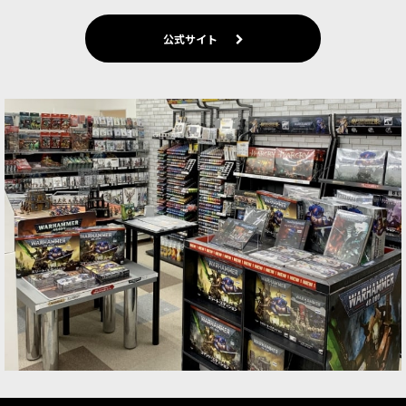
[バトルフォース] ドーター・オヴ・カイン：影生
公式サイト
まれの魔女団
[
85-67
]
35,000
円
(税込)
1点
中核戦力をまとめて加える大型バトルフォース 影
生まれの魔女団は、ドーター・オヴ・カイン軍の
主力級ユニットをまとめて追加できるバトルフォ
ースです。 軍の見た目と戦力の両方を一気に強化
しやすく、 これ…
[ドーター・オヴ・カイン] 名高き連隊：真紅の鞭
[
85-25
]
9,300
円
(税込)
1点
機動力と制圧力を加える名高き連隊セット 真紅の
鞭は、ドーター・オヴ・カインのユニットをまと
めて追加できる名高き連隊セットです。 オーダー
陣営の軍勢に傭兵的な戦力を加えたい場合にも、