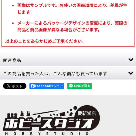
画像はサンプルです。お使いの画面環境により、差異が生
じます。
メーカーによるパッケージデザインの変更により、実際の
商品と商品画像が異なる場合がございます。
以上のことをあらかじめご了承ください。
関連商品
この商品を買った人は、こんな商品も買っています
[秩序のバトルトーム] ドーター・オヴ・カイン 日
本語版
[
85-05
]
Facebookでシェア
8,800
円
(税込)
1点
軍の運用と世界観をまとめて支える中核ルールブ
ック バトルトーム：ドーター・オヴ・カインは、
この陣営を本格的に編成し、遊び、集めていくた
めの中核となるルールブックです。 ユニットごと
のウォースクロー…