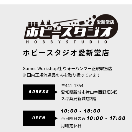
40,000：ボックスセット
IMPERIUM：スペースマリーン
IMPERIUM：スペースマリーン系戦団
IMPERIUM：スペースウルフ
ホビースタジオ愛新堂店
IMPERIUM：ダークエンジェル
IMPERIUM：ブラッドエンジェル
Games Workshop社 ウォーハンマー正規取扱店
※国内正規流通品のみを取り扱っています
IMPERIUM：ブラックテンプラー
〒441-1354
IMPERIUM：デスウォッチ
ADRESS
愛知県新城市片山字西野畑545
IMPERIUM：グレイナイト
スギ薬局新城店2階
IMPERIUM：アストラ・ミリタルム
10:00 - 19:00
OPEN
10:00 - 17:00
※日曜日のみ
IMPERIUM：アデプトゥス・カストーデス
月曜定休日
IMPERIUM：アデプタ・ソロリタス