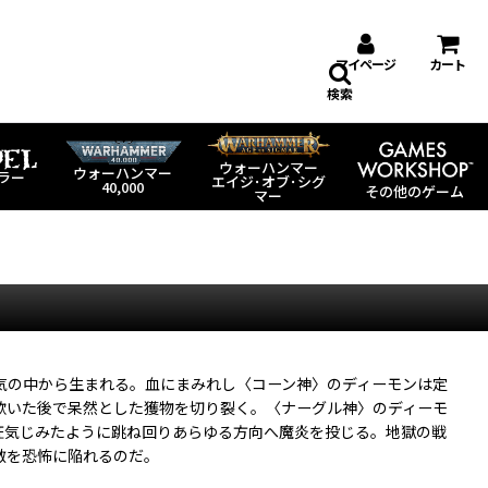
マイページ
カート
検索
ウォーハンマー
ウォーハンマー
ラー
エイジ･オブ･シグ
40,000
その他のゲーム
マー
気の中から生まれる。血にまみれし〈コーン神〉のディーモンは定
欺いた後で呆然とした獲物を切り裂く。〈ナーグル神〉のディーモ
狂気じみたように跳ね回りあらゆる方向へ魔炎を投じる。地獄の戦
敵を恐怖に陥れるのだ。