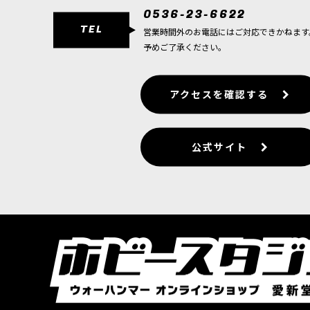
0536-23-6622
IMPERIUM：アデプトゥス・メカニカス
TEL
営業時間外のお電話にはご対応できかねます
予めご了承ください。
IMPERIUM：インペリアルナイト
IMPERIUM：インペリアル・エージェント
アクセスを確認する
CHAOS：ケイオス・スペースマリーン
CHAOS：エンペラーズ・チルドレン
公式サイト
CHAOS：ワールドイーター
CHAOS：サウザンド・サン
CHAOS：デスガード
CHAOS：ケイオスナイト
XENOS：リーグ・オヴ・ヴォータン
XENOS：アエルダリ