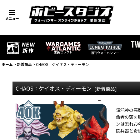
メニュー
店長セレクト
週刊ウォーハンマー
ホーム
>
新着商品
>
CHAOS：ケイオス・ディーモン
CHAOS：ケイオス・ディーモン
[
新着商品
]
渾沌神の悪
命者の頭を
ンは恐れお
闘兵器と奇