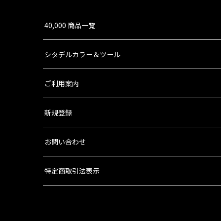
XENOS：デュカーリ
XENOS：オルク
40,000 商品一覧
XENOS：ジーンスティーラー・カルト
シタデルカラー＆ツール
XENOS：タウ・エンパイア
XENOS：ティラニッド
ご利用案内
XENOS：ネクロン
新規登録
情景モデル
ルールブック等
お問い合わせ
週刊ウォーハンマーコンバットパトロール/インペリウム
特定商取引法表示
旧版ルール・カード等