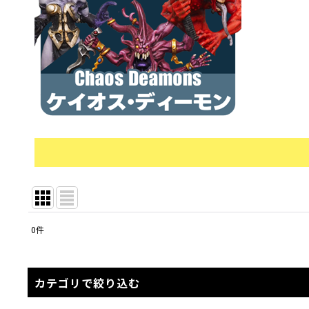
0
件
表示数
:
在庫あり
カテゴリで絞り込む
並び順
: