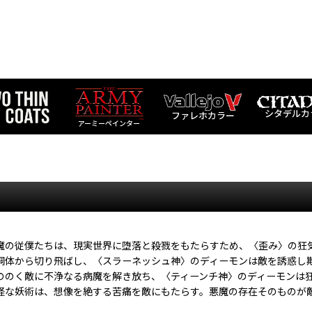
シタデルカ
ファレホカラー
アーミーペインター
魔の従僕たちは、現実世界に堕落と殺戮をもたらすため、〈歪み〉の狂
胴体から切り飛ばし、〈スラーネッシュ神〉のディーモンは敵を誘惑し
ののく敵に不浄なる病魔を解き放ち、〈ティーンチ神〉のディーモンは
怪な妖術は、想像を絶する苦痛を敵にもたらす。悪魔の存在そのものが