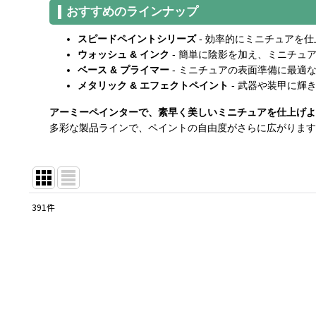
おすすめのラインナップ
スピードペイントシリーズ
- 効率的にミニチュアを
ウォッシュ & インク
- 簡単に陰影を加え、ミニチュ
ベース & プライマー
- ミニチュアの表面準備に最適
メタリック & エフェクトペイント
- 武器や装甲に輝
アーミーペインターで、素早く美しいミニチュアを仕上げよ
多彩な製品ラインで、ペイントの自由度がさらに広がります
391
件
サブカテゴリ
:
表示数
:
在庫あり