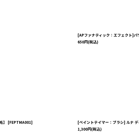
絞り込む
[APファナティック：エフェクト]
650
円
(税込)
工毛】
[
FEPTMA001
]
[ペイントテイマー：ブラシ] ルナ 
1,300
円
(税込)