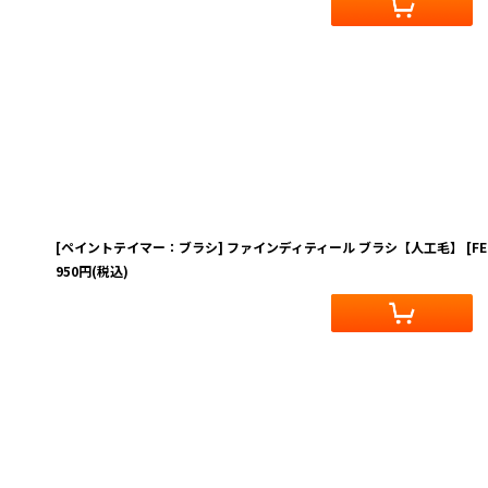
[ペイントテイマー：ブラシ] ファインディティール ブラシ【人工毛】
[
FE
950
円
(税込)