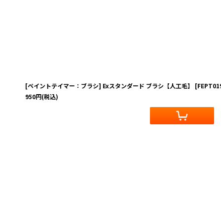
[ペイントテイマー：ブラシ] Exスタンダード ブラシ【人工毛】
[
FEPT01
950
円
(税込)