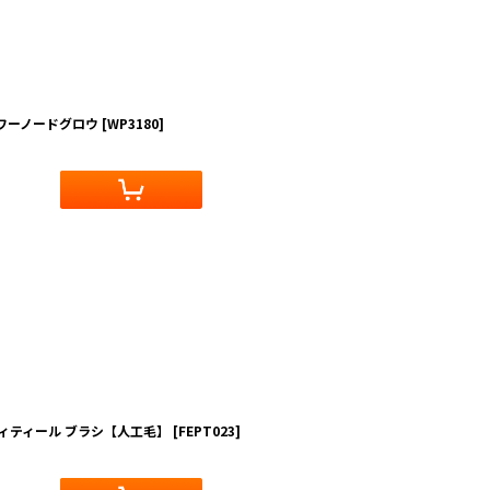
パワーノードグロウ
[
WP3180
]
ディティール ブラシ【人工毛】
[
FEPT023
]