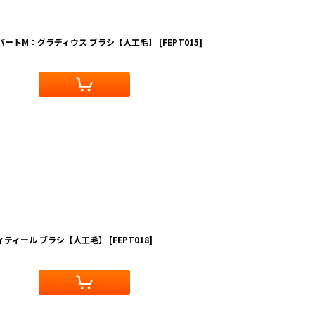
ルバートM：グラディウス ブラシ【人工毛】
[
FEPT015
]
ィティール ブラシ【人工毛】
[
FEPT018
]