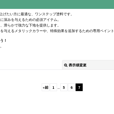
仕上げたい方に最適な、ワンステップ塗料です。
アに深みを与えるための必須アイテム。
な、滑らかで強力な下地を提供します。
きを与えるメタリックカラーや、特殊効果を追加するための専用ペイン
う！
。
表示順変更
«
前
1
...
5
6
7