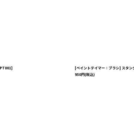
PT001
]
[ペイントテイマー：ブラシ] スタン
950
円
(税込)