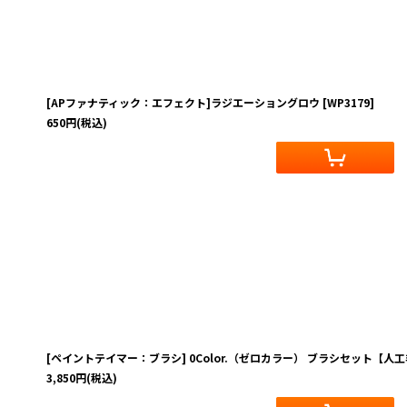
並び順
:
[APファナティック：エフェクト]ラジエーショングロウ
[
WP3179
]
650
円
(税込)
[ペイントテイマー：ブラシ] 0Color.（ゼロカラー） ブラシセット【人
3,850
円
(税込)