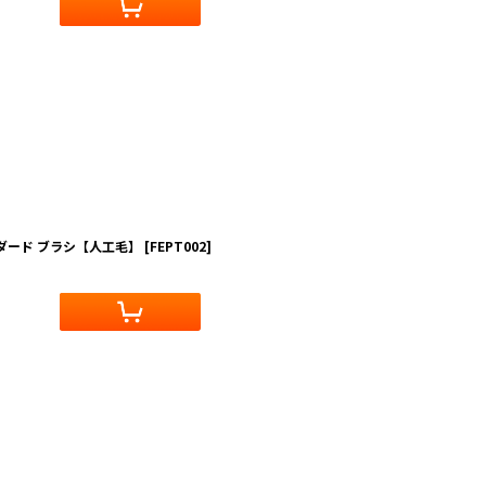
ダード ブラシ【人工毛】
[
FEPT002
]