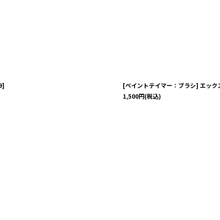
9
]
[ペイントテイマー：ブラシ] エッ
1,500
円
(税込)