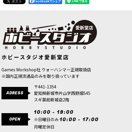
980
Facebookでシェア
円
(税込)
16点
黒。「ナルン」とは、ウォーハンマー世界の国家
エンパイアにある都市国家にして撰帝侯領。黒色
火薬を始めとする近代兵器の一大生産拠点でもあ
る。油と煤にまみれた都市を思わせる色。
[シタデルカラー：DRY] STORMFANG ストームフ
ァング
[
23-21
]
[シタデルカラー：BASE]
[シタデルカラー：BASE]
ホビースタジオ愛新堂店
DAEMONETTE HIDE デモネット・ハ
MORGHAST BONE モルガスト・ボー
580
円
(税込)
イド
[
21-06
]
ン
[
21-51
]
8点
580
円
(税込)
580
円
(税込)
Games Workshop社 ウォーハンマー正規取扱店
青灰色。
※国内正規流通品のみを取り扱っています
〒441-1354
[シタデルカラー：LAYER] RUSS GREY ラス・グ
レイ
[
22-67
]
ADRESS
愛知県新城市片山字西野畑545
スギ薬局新城店2階
580
円
(税込)
2点
10:00 - 19:00
ほんのりと赤みのあるブルーグレー。青藤色。
OPEN
10:00 - 17:00
※日曜日のみ
「ラス」とは、ウォーハンマー40,000のスペース
マリーン著名戦団・スペースウルフの総主長にし
月曜定休日
て伝説の戦士王「レマン＝ラス」から。