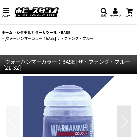
メニュー
検索
マイページ
カート
ホーム
>
シタデルカラー＆ツール
>
BASE
>
[ウォーハンマーカラー：BASE] ザ・ファング・ブルー
[ウォーハンマーカラー：BASE] ザ・ファング・ブルー
[
21-32
]