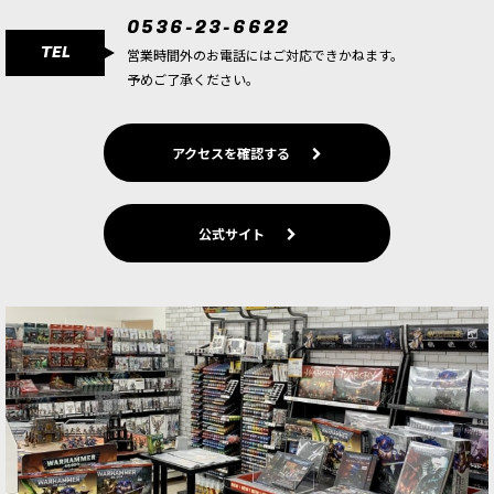
0536-23-6622
[ウォーハンマーカラー：LAYER] フェンリシア
TEL
営業時間外のお電話にはご対応できかねます。
ン・グレイ
[
22-68
]
予めご了承ください。
580
円
(税込)
4点
明るいブルーグレー。淡藤色。「フェンリシア
アクセスを確認する
ン」とは、ウォーハンマー40,000銀河に浮かぶ雪
の惑星フェンリスに住む人々や動物の事。スペー
スウルフ拠点惑星。
公式サイト