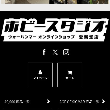
み！細かい部分の接着などに大活躍。
[シタデル：ゲーム用ツール] テープメジャー
[
65-
02
]
1,430
円
(税込)
1点
ミニチュアの移動距離を測定する特製メジャー。
センチとフィートを同時に測れる。定規よりコン
パクトで持ち運びに便利。
マイページ
カート
40,000 商品一覧
AGE OF SIGMAR 商品一覧