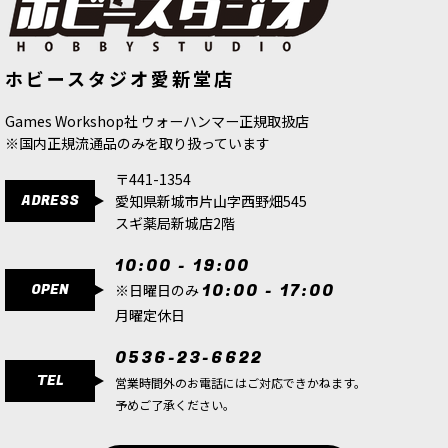
[ツール] ドリル
[
66-64
]
3,200
円
(税込)
[ウォーハンマーカラー：ブラシ] テク
[シタデル：ペイントツール] スプレ
ただいま売り切れ中
ホビースタジオ愛新堂店
スチャー スプレッダー M
[
63-27
]
ー・スティック
[
66-17
]
シタデルミニチュアの制作にぴったりなシタデル
1,550
円
(税込)
3,600
円
(税込)
ツールがリニューアル。人間工学に基づいたデザ
Games Workshop社 ウォーハンマー正規取扱店
インで持ちやすさと安全性が向上。プラスチッ
※国内正規流通品のみを取り扱っています
ク、メタルやレジンのパーツに穴を開ける際にも
使用可。
〒441-1354
ADRESS
愛知県新城市片山字西野畑545
[ツール] スーパー・ファインディテール・カッタ
スギ薬局新城店2階
ー
[
66-63
]
5,100
円
(税込)
10:00 - 19:00
1点
OPEN
10:00 - 17:00
※日曜日のみ
シタデルミニチュアの制作にぴったりなシタデル
月曜定休日
ツールがリニューアル。新たなデザインのハンド
ルで持ちやすさと安全性が向上。小さく長くなっ
0536-23-6622
た刃でパーツの切り取りもより正確に。
TEL
営業時間外のお電話にはご対応できかねます。
予めご了承ください。
[ツール] モールドライン・リムーバー
[
66-65
]
3,200
円
(税込)