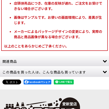
店頭併売品につき、在庫の反映が遅れ、ご注文をお受けで
きない場合がございます。
画像はサンプルです。お使いの画面環境により、差異が生
じます。
メーカーによるパッケージデザインの変更により、実際の
商品と商品画像が異なる場合がございます。
以上のことをあらかじめご了承ください。
関連商品
この商品を買った人は、こんな商品も買っています
[ツール] シタデル・ナイフ
[
66-61
]
4,300
円
(税込)
Facebookでシェア
1点
シタデルミニチュアの制作にぴったりなシタデル
ツールがリニューアル。人間工学に基づいたデザ
インで持ちやすさと安全性が向上。ホビーナイフ
1点、替え刃6点、キャップ1点を収録。