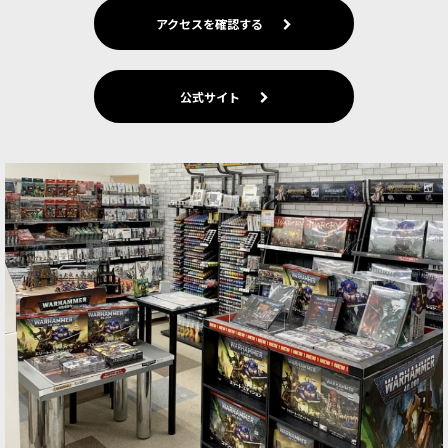
1点
アクセスを確認する
シタデルミニチュアの制作にぴったりなシタデル
ツールがリニューアル。人間工学に基づいたデザ
インで持ちやすさと安全性が向上。長く薄くなっ
た先端部分でモールドラインの処理がより正確に
公式サイト
[ウォーハンマーカラー：ブラシ] テクスチャー ス
プレッダー M
[
63-27
]
1,550
円
(税込)
4点
シタデルカラー：テクスチャーは粒子入りだか
ら、塗布に筆を使うと一発でオシャカ！そんな乱
暴者も「テクスチャースプレッダー」があれば大
丈夫。適度にしなる大小二つのヘラが一本に。
[シタデル：モデリングツール] プラスティック・
グルー プラ用接着剤 流し込みタイプ
[
66-53-99
]
1,000
円
(税込)
4点
プラスチック用のセメント。粘性の低いさらさら
した液剤と針のように細いノズルで隙間に流し込