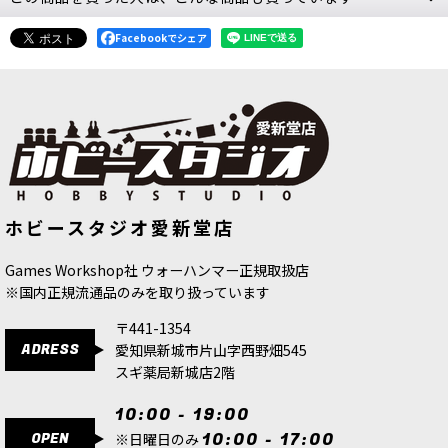
BUILD WARHAMMER
[
9784798629568
]
Facebookでシェア
2,970
円
(税込)
2点
こちらは、送料無料・会員割引・クーポン割引対
象外の商品です。こちらの商品は、再販制度によ
り割引を使用できません。この1冊で『ウォーハ
ンマー』プラモの組み立て＆塗装を楽しめます!!
おすすめコメントイギリ…
[WH40K] スペースマリーン：インフ
[シタデルカラー：CONTRAST]
ホビースタジオ愛新堂店
ェルヌスマリーン＋ペイント
[
60-11
]
AKHELIAN GREEN アクヘリアン・グ
シタデルカラーの教科書 ミニチュアペイントをイ
リーン
[
29-19
]
チから極める！
[
9784775317853
]
4,500
円
(税込)
980
円
(税込)
Games Workshop社 ウォーハンマー正規取扱店
2,750
円
(税込)
※国内正規流通品のみを取り扱っています
3点
〒441-1354
こちらは、送料無料・会員割引・クーポン割引対
ADRESS
愛知県新城市片山字西野畑545
象外の商品です。こちらの商品は、再販制度によ
スギ薬局新城店2階
り割引を使用できません。シタデル・ペイントシ
ステムを詳しく解説。話題の水性塗料“シタデルカ
ラー&rd…
10:00 - 19:00
OPEN
10:00 - 17:00
※日曜日のみ