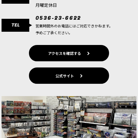
[WH40K] ペイント＋ツール
[
60-12
]
月曜定休日
5,800
円
(税込)
0536-23-6622
2点
TEL
ゲーム「ウォーハンマー40,000」の世界のシタデ
営業時間外のお電話にはご対応できかねます。
ルミニチュアのペイント初心者にぴったりなシタ
予めご了承ください。
デルカラーとツールのセット。12mlシタデルカラ
ー13本を収録。収録内容ツールシタデル・スター
ターニッパー…
アクセスを確認する
[WH40K] スペースマリーン：インフェルヌスマリ
ーン＋ペイント
[
60-11
]
公式サイト
4,500
円
(税込)
1点
ゲーム「ウォーハンマー40,000」スペースマリー
ンのコレクションと塗装ホビーの初心者にぴった
りなペイントセット。収録内容ツールシタデル・
スターターブラシ×1点ミニチュアスペースマリー
ン「インフェルヌ…
【旧版】[WH40K] スターターセット 日本語版
[
40-03OLD
]