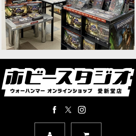
12,400
円
(税込)
1点
ゲーム「ウォーハンマー40,000」の世界を舞台に
したホビー初心者にぴったりなスターターセッ
ト。同時発売の「ライブラリアン」「バーブゴー
ント」を加えれば各勢力の『コンバットパトロー
ル』規模のコレクショ…