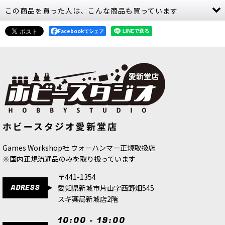
この商品を買った人は、こんな商品も買っています
Facebookでシェア
【2026年8月22日発売予定】[オール
【2026年8月22日発売予定】[オール
ホビースタジオ愛新堂店
ドワールド] ウォリアー・オヴ・ケイ
ドワールド] ウォリアー・オヴ・ケイ
オス：ケイオスナイト【会員は予約
オス：チャンピオン・オヴ・ケイオス
10%OFF8月16日まで】
[
08-20
]
【会員は予約10%OFF8月16日まで】
Games Workshop社 ウォーハンマー正規取扱店
[
08-22
]
12,800
円
(税込)
※国内正規流通品のみを取り扱っています
7,500
円
(税込)
〒441-1354
ADRESS
愛知県新城市片山字西野畑545
スギ薬局新城店2階
10:00 - 19:00