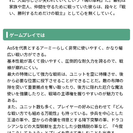
家族や恋人、仲間を守るために戦っていた彼らは、段々と『戦
い、勝利するためだけの戦士』として心を無くしていく。
ゲームプレイでは
AoSを代表とするアーミーらしく非常に使いやすく、かなり幅
広い戦い方ができる。
基本性能が高くて扱いやすく、圧倒的な耐久力を誇るので、戦
線が崩れにくい。
最大の特徴にして強力な戦術は、ユニットを空に待機させ、後
から必要な位置に投下させることができることだ。敵の布陣の
隙を突いて重要拠点を奪い取ったり、後方に隠れた厄介な魔法
使いを強襲したりと、戦場の主導権を握りやすいのが魅力でも
ある。
また、ユニット数も多く、プレイヤーの好みに合わせて『どん
な戦い方でも組める万能性』も持っている。歩兵を中心とした
王道の軍や、空からの奇襲を得意とする降下突撃の軍、ドラコ
シアンなどの大型騎獣を主力とした少数精鋭の軍など、『今度
はこうしてみよう』とプレイを変えて楽しむことも出来る。