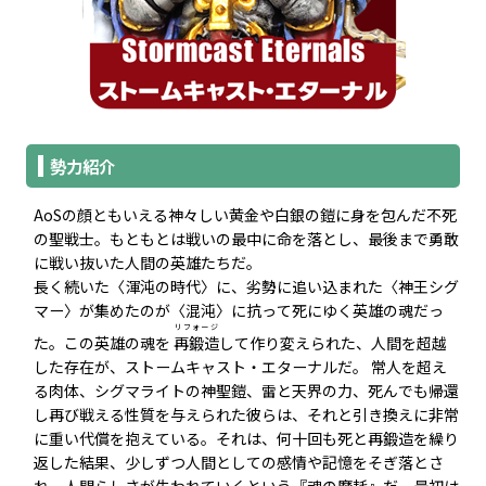
勢力紹介
AoSの顔ともいえる神々しい黄金や白銀の鎧に身を包んだ不死
の聖戦士。もともとは戦いの最中に命を落とし、最後まで勇敢
に戦い抜いた人間の英雄たちだ。
長く続いた〈渾沌の時代〉に、劣勢に追い込まれた〈神王シグ
マー〉が集めたのが〈混沌〉に抗って死にゆく英雄の魂だっ
リフォージ
た。この英雄の魂を
再鍛造
して作り変えられた、人間を超越
した存在が、ストームキャスト・エターナルだ。 常人を超え
る肉体、シグマライトの神聖鎧、雷と天界の力、死んでも帰還
し再び戦える性質を与えられた彼らは、それと引き換えに非常
に重い代償を抱えている。それは、何十回も死と再鍛造を繰り
返した結果、少しずつ人間としての感情や記憶をそぎ落とさ
れ、人間らしさが失われていくという『魂の摩耗』だ。最初は