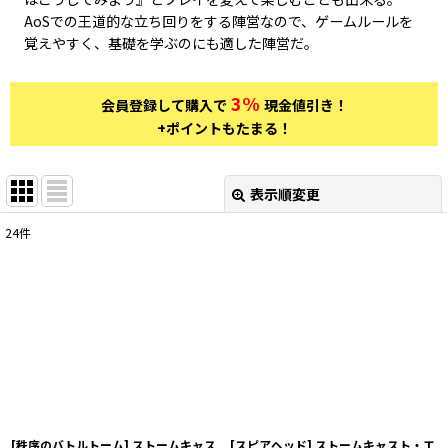
AoSでの王道的な立ち回りをする陣営なので、ゲームルールを
覚えやすく、基礎を学ぶのにも適した陣営だ。
3%
会員登録して購入で
現金値引き！
+ポイントもたまる！
表示順変更
閉じる
24
件
表示数
:
在庫あり
並び順
:
絞り込む
[秩序のバトルトーム] ストームキャス
[スピアヘッド] ストームキャスト・エ