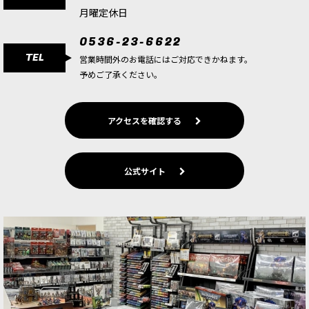
月曜定休日
1点
ゲーム「ウォーハンマー：エイジ・オヴ・シグマ
0536-23-6622
ー」ストームキャスト・エターナルの勢力のヒー
TEL
ローユニットのシタデルミニチュア2体。ロー
営業時間外のお電話にはご対応できかねます。
ド・テルミノス1体とメモリアン1体を収録。頭部
予めご了承ください。
や武器などのオプションパ…
[ストームキャスト・エターナル] リクルシアン
アクセスを確認する
[
96-66
]
9,000
円
(税込)
1点
公式サイト
ゲーム「ウォーハンマー：エイジ・オヴ・シグマ
ー」ストームキャスト・エターナルの勢力のイン
ファントリユニットのシタデルミニチュア5体。
リクルシアン3体とメモリアン2体を収録。頭部や
武器などのオプションパ…
[ストームキャスト・エターナル] ストームストラ
イク・パラドール
[
96-67
]
9,400
円
(税込)
1点