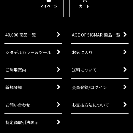
チュア1体。ナイト・アズィロス1体としても制作
マイページ
カート
可能。
[ストームキャスト・エターナル：情景モデル] 到
嵐の転移門
[
96-70
]
40,000 商品一覧
AGE OF SIGMAR 商品一覧
11,700
円
(税込)
1点
ゲーム「ウォーハンマー：エイジ・オヴ・シグマ
シタデルカラー＆ツール
お気に入り
ー」ストームキャスト・エターナルの勢力の情景
モデルのシタデルミニチュア1体。ストームキャ
スト・エターナルのアーミーに加えられる他、ゲ
ご利用案内
送料について
ーム「エイジ・オヴ・シグ…
新規登録
会員登録/ログイン
お問い合わせ
お支払方法について
特定商取引法表示