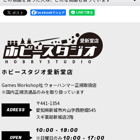
ナル 日本語版
[
96-01
]
8,800
Facebookでシェア
円
(税込)
1点
ゲーム「ウォーハンマー：エイジ・オヴ・シグマ
ー」ストームキャスト・エターナルの勢力の背景
設定、ゲームルール、ミニチュア写真やアートワ
ークを収録する書籍（ハードカバー版160ペー
ジ）。マッチプレイ、栄光…
[ストームキャスト・エターナル] ロード・レリク
[ヘルスミス・オヴ・ハシュット] ホブ
[ケイオススペースマリーン] ミューテ
ホビースタジオ愛新堂店
グロット・ヴァンダル
[
82-09
]
ィレイター
[
43-43
]
ター
[
96-64
]
9,000
円
(税込)
6,300
円
(税込)
9,900
円
(税込)
Games Workshop社 ウォーハンマー正規取扱店
1点
※国内正規流通品のみを取り扱っています
ゲーム「ウォーハンマー：エイジ・オヴ・シグマ
ー」ストームキャスト・エターナルの勢力のヒー
〒441-1354
ロー／プリーストユニットのシタデルミニチュア1
ADRESS
愛知県新城市片山字西野畑545
体。頭部のオプションパーツも同梱。
スギ薬局新城店2階
[ストームキャスト・エターナル] ロード・テルミ
10:00 - 19:00
ノス
[
96-65
]
OPEN
10:00 - 17:00
※日曜日のみ
6,200
円
(税込)