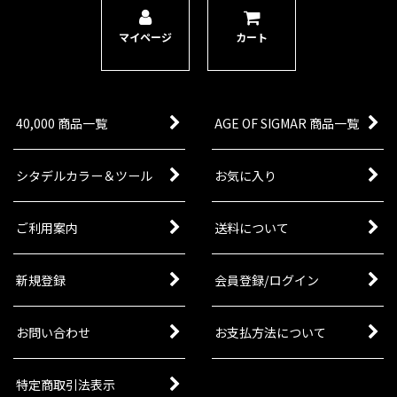
ー」ストームキャスト・エターナルの勢力のイン
ファントリユニットのシタデルミニチュア5体。
リクルシアン3体とメモリアン2体を収録。頭部や
マイページ
カート
武器などのオプションパ…
[ストームキャスト・エターナル：情景モデル] 到
嵐の転移門
[
96-70
]
40,000 商品一覧
AGE OF SIGMAR 商品一覧
11,700
円
(税込)
1点
ゲーム「ウォーハンマー：エイジ・オヴ・シグマ
シタデルカラー＆ツール
お気に入り
ー」ストームキャスト・エターナルの勢力の情景
モデルのシタデルミニチュア1体。ストームキャ
スト・エターナルのアーミーに加えられる他、ゲ
ご利用案内
送料について
ーム「エイジ・オヴ・シグ…
新規登録
会員登録/ログイン
お問い合わせ
お支払方法について
特定商取引法表示