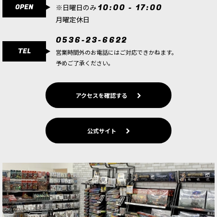
OPEN
10:00 - 17:00
※日曜日のみ
7,500
円
(税込)
月曜定休日
1点
ゲーム「ウォーハンマー：エイジ・オヴ・シグマ
0536-23-6622
ー」ストームキャスト・エターナルの勢力のヒー
TEL
ローユニットのプッシュフィット式シタデルミニ
営業時間外のお電話にはご対応できかねます。
チュア1体。ナイト・アズィロス1体としても制作
予めご了承ください。
可能。
[ストームキャスト・エターナル] “目撃せし者”イ
アクセスを確認する
リダン
[
96-71
]
17,400
円
(税込)
1点
公式サイト
ゲーム「ウォーハンマー：エイジ・オヴ・シグマ
ー」ストームキャスト・エターナルの勢力のプリ
ースト／ヒーローユニットのシタデルミニチュア1
体。Morrgryph騎乗のロード・ヴィジラント1体
としても制作可…
[ストームキャスト・エターナル] ロード・セレス
タント
[
96-68
]
6,400
円
(税込)