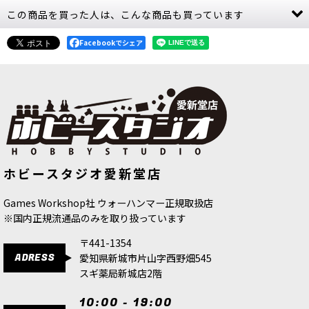
この商品を買った人は、こんな商品も買っています
[秩序のバトルトーム] ストームキャスト・エター
ナル 日本語版
[
96-01
]
8,800
Facebookでシェア
円
(税込)
1点
ゲーム「ウォーハンマー：エイジ・オヴ・シグマ
ー」ストームキャスト・エターナルの勢力の背景
設定、ゲームルール、ミニチュア写真やアートワ
ークを収録する書籍（ハードカバー版160ペー
ジ）。マッチプレイ、栄光…
[ストームキャスト・エターナル] ロード・レリク
[デスガード] ノウジアス・ロットボー
◆取り寄せ商品◆[ホルス・ヘレシー]
ホビースタジオ愛新堂店
ン
[
43-29
]
レギオネス・アスタルテス：サターナ
ター
[
96-64
]
イン・ターミネイター・スカッド
[
31-
4,800
円
(税込)
6,300
円
(税込)
124
]
Games Workshop社 ウォーハンマー正規取扱店
1点
11,600
円
(税込)
※国内正規流通品のみを取り扱っています
ゲーム「ウォーハンマー：エイジ・オヴ・シグマ
ー」ストームキャスト・エターナルの勢力のヒー
〒441-1354
ロー／プリーストユニットのシタデルミニチュア1
ADRESS
愛知県新城市片山字西野畑545
体。頭部のオプションパーツも同梱。
スギ薬局新城店2階
[ストームキャスト・エターナル] “贖いし者”トル
10:00 - 19:00
ヌス
[
96-69
]