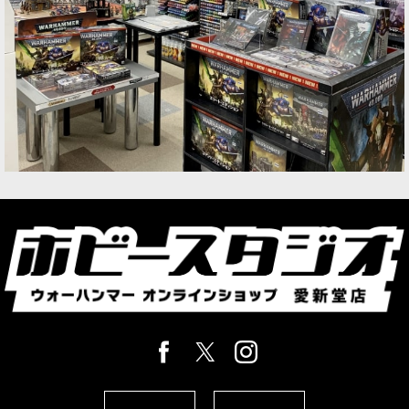
1点
ゲーム「ウォーハンマー：エイジ・オヴ・シグマ
ー」ストームキャスト・エターナルの勢力のヒー
ローユニットのシタデルミニチュア1体。頭部や
武器などのオプションパーツも同梱。
[ストームキャスト・エターナル] ストームストラ
イク・パラドール
[
96-67
]
9,400
円
(税込)
1点
ゲーム「ウォーハンマー：エイジ・オヴ・シグマ
ー」ストームキャスト・エターナルの勢力のキャ
バルリーユニットのシタデルミニチュア3体。頭
部や武器などのオプションパーツも同梱。
[ストームキャスト・エターナル] リクルシアン
[
96-66
]
9,000
円
(税込)
1点
ゲーム「ウォーハンマー：エイジ・オヴ・シグマ