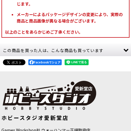
じます。
メーカーによるパッケージデザインの変更により、実際の
商品と商品画像が異なる場合がございます。
以上のことをあらかじめご了承ください。
この商品を買った人は、こんな商品も買っています
Facebookでシェア
★[シタデルカラー：AIR] KARAK
[TTC：ブライト] ギガワット・ブルー
ホビースタジオ愛新堂店
STONE カラク・ストーン
[
28-36
]
[
10102
]
980
円
(税込)
880
円
(税込)
Games Workshop社 ウォーハンマー正規取扱店