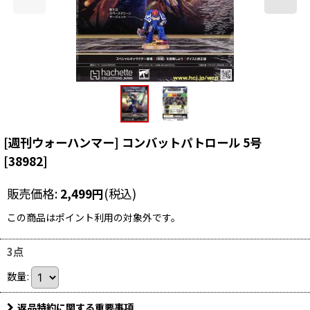
[週刊ウォーハンマー] コンバットパトロール 5号
[
38982
]
販売価格
:
2,499
円
(税込)
この商品はポイント利用の対象外です。
3点
数量
:
返品特約に関する重要事項