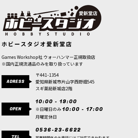
こちらは、送料無料・会員割引・クーポン割引対
象外の商品です。 『ウォーハンマー40,000』は、
単なるゲームやホビーではない。 『ウォーハンマ
ー40,000：コンバットパトロール』を通してこの
世界…
[週刊ウォーハンマー] コンバットパトロール 3号
[週刊ウォーハンマー] コンバットパト
[スペースマリーン] アグレッサー
[
48-
ホビースタジオ愛新堂店
ロール 2号
[
38983
]
69
]
[
38984
]
1,499
円
(税込)
8,600
円
(税込)
2,499
円
(税込)
Games Workshop社 ウォーハンマー正規取扱店
2点
※国内正規流通品のみを取り扱っています
こちらは、送料無料・会員割引・クーポン割引対
象外の商品です。 『ウォーハンマー40,000』は、
〒441-1354
単なるゲームやホビーではない。 『ウォーハンマ
ADRESS
愛知県新城市片山字西野畑545
ー40,000：コンバットパトロール』を通してこの
世界…
スギ薬局新城店2階
10:00 - 19:00
OPEN
10:00 - 17:00
※日曜日のみ
月曜定休日
0536-23-6622
TEL
営業時間外のお電話にはご対応できかねます。