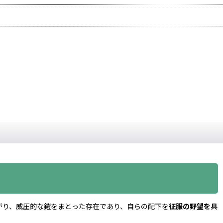
がり、威圧的な鎧をまとった存在であり、自らの配下を
征服の野望を具