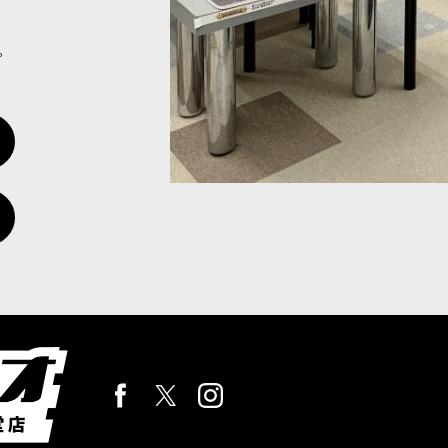
。
師ウラク・タール
[
82-05
]
ウラク・タール ウラク・タールは、計り知れぬほどの長き時を生き、か
・エンジン
[
82-06
]
ンジン ドミネイター・エンジンは、「ブルファーザー（ハシュット）
カー・ロケットバッテリー
[
82-07
]
・ロケットバッテリー デスシュリーカー・ロケットバッテリーが弾頭