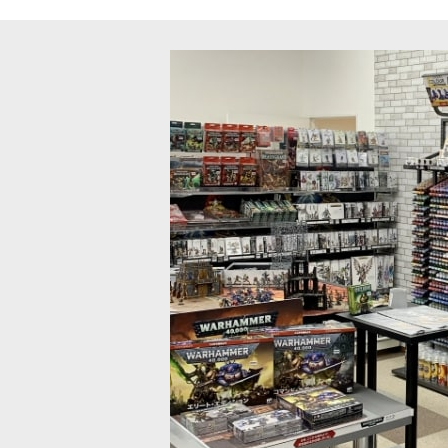
本語版） 灰が立ちこめ、空が燃え盛る中を――ヘルスミス・オヴ・ハシ
ル・レイザー
[
82-02
]
レイザー インファーナル・レイザーは、ジッグラトの窒息するような
・オヴ・ハシュット] ドミネイター・エンジ
[ヘルスミス・オヴ・ハシュット] 
ート
[
82-12
]
込)
7,900
円
(税込)
ウロス
[
82-03
]
ス ブル・ケンタウロスは、ハシュットの祝福を受けたと信じられる突
ミス
[
82-04
]
 ディーモンスミスは、ハシュットの闇の魔術を操り、いかなる代償を