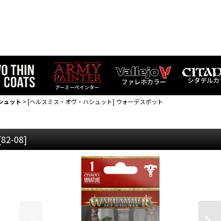
シタデルカ
ファレホカラー
アーミーペインター
シュット
>
[ヘルスミス・オヴ・ハシュット] ウォーデスポット
[
82-08
]