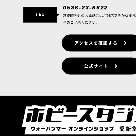
機構と灼熱の魔法を極めた存在で…
0536-23-6622
TEL
営業時間外のお電話にはご対応できかねます
[ヘルスミス・オヴ・ハシュット] 筆頭魔瘴鍛治
予めご了承ください。
23,000
円
(税込)
1点
ヘルスミス・オヴ・ハシュット筆頭魔瘴鍛治師 
アクセスを確認する
伝えられる伝説の魔瘴鍛治師で…
[ヘルスミス・オヴ・ハシュット] ドミネイター
公式サイト
11,000
円
(税込)
1点
ヘルスミス・オヴ・ハシュットドミネイター・エ
シュットに逆らうドゥアーディン…
[ヘルスミス・オヴ・ハシュット] デスシュリー
8,500
円
(税込)
1点
ヘルスミス・オヴ・ハシュットデスシュリーカー
「ブルファーザー」の邪悪なる炎が…