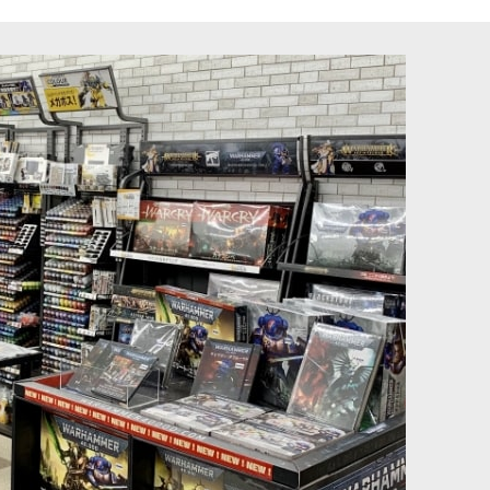
ュットは進軍する。かつてドゥアーディンの一派であった彼らは、生
鍛冶工房や生産ラインで育てられた、陰鬱で怨念に満ちた戦士たち
インファーナル・コホ
[ヘルスミス・オヴ・ハシュット] ディーモンスミス
[
82-
04
]
5,900
円
(税込)
然変異の戦士たちです。彼らは「暗黒の父」の崇拝者として狂信的
払ってでもさらなる力を追い求める魔導鍛冶師です。彼らは地獄の