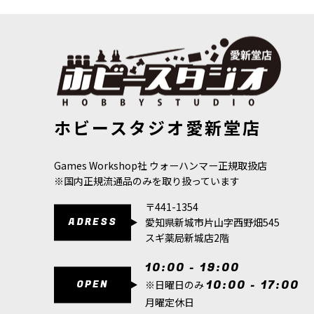
バトルトームヘルスミス・オヴ・ハシュット（日
き延びるため、そして力を求…
[ヘルスミス・オヴ・ハシュット] インファーナ
6,600
円
(税込)
1点
ヘルスミス・オヴ・ハシュットインファーナル・
[ヘルスミス・オヴ・ハシュット] インファーナル・レイ
[ヘルスミス
ホビースタジオ愛新堂店
ザー
[
82-02
]
ン
[
82-06
]
です。彼らは、後に悪魔の火花で…
6,600
円
(税込)
11,000
円
(税
[ヘルスミス・オヴ・ハシュット] ブル・ケンタ
Games Workshop社 ウォーハンマー正規取扱店
9,300
円
(税込)
※国内正規流通品のみを取り扱っています
ただいま売り切れ中
〒441-1354
ヘルスミス・オヴ・ハシュットブル・ケンタウロ
ADRESS
愛知県新城市片山字西野畑545
な忠誠を誓う代わりに、まるで生…
スギ薬局新城店2階
[ヘルスミス・オヴ・ハシュット] ディーモンス
10:00 - 19:00
5,900
円
(税込)
OPEN
10:00 - 17:00
※日曜日のみ
1点
月曜定休日
ヘルスミス・オヴ・ハシュットディーモンスミス