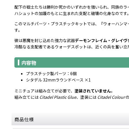
配下の戦士たちは勝利か死かのいずれかを強いられ、同族のラ
ハシュットの加護のもとに生まれた支配と破壊の化身なのです
このマルチパーツ・プラスチックキットでは、『ウォーハンマ
す。
彼は悪魔を封じ込めた強力な武器
デーモンフレイム・グレイヴ
冷酷なる支配者であるウォーデスポットは、近くの兵を奮い立
内容物
プラスチック製パーツ：6個
シタデル 32mmラウンドベース ×1
ミニチュアは組み立てが必要で、
塗装されていません
。
組み立てには
Citadel Plastic Glue
、塗装には
Citadel Colour
の
商品仕様