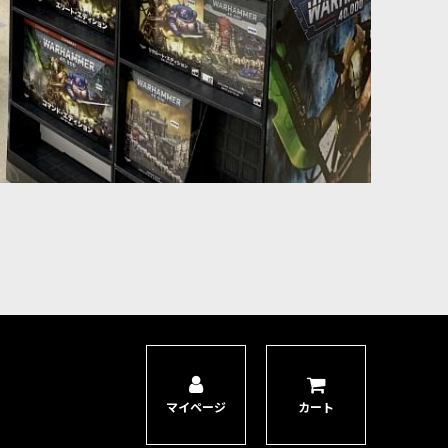
つてハシュットその人のもとで「カオスを束縛する術」を学んだと
」が抱く支配と粉砕の衝動を具現化した戦争機械です。栄光あるハ
マイページ
カート
を放つとき、空は不浄なる悲鳴で引き裂かれます。その弾頭には