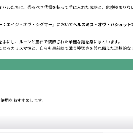
イバルたちは、恐るべき代償を払って手に入れた武器と、危険極まりな
。
ー：エイジ・オヴ・シグマー』において
ヘルスミス・オヴ・ハシュット
を手にし、ルーンと宝石で装飾された華麗な鎧を身にまといます。
たせるカリスマ性と、自らも最前線で戦う獰猛さを兼ね備えた理想的な
使用をおすすめします。