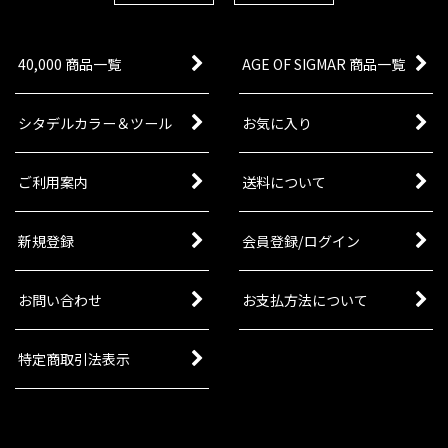
1点
腐った腸は膿と伝染病で膨らみ、その膨らみの中
で小さな悪意のあるデーモンが成長すると「ナー
40,000 商品一覧
AGE OF SIGMAR 商品一覧
グリング」と呼ばれるようになる。彼らの小さな
歯はカミソリのように鋭く、犠牲者に噛み跡を残
すが死に至らしめることは…
シタデルカラー＆ツール
お気に入り
[マゴットキン・オヴ・ナーグル] プレーグベアラ
ー
[
97-10
]
ご利用案内
送料について
6,300
円
(税込)
1点
新規登録
会員登録/ログイン
ナーグル神に仕える腐臭漂うディーモン軍勢の大
部分を構成する兵士が「プレーグベアラー」であ
る。ナーグル神の従者らしからぬ陰鬱な表情をし
ている者も少なくはない。<ナーグルの腐れ病>に
お問い合わせ
お支払方法について
よって死を…
特定商取引法表示