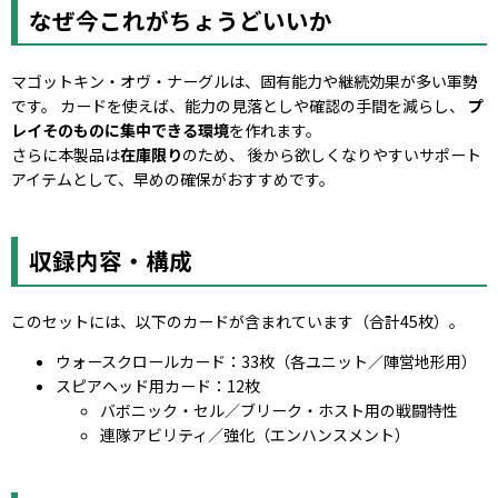
なぜ今これがちょうどいいか
マゴットキン・オヴ・ナーグルは、固有能力や継続効果が多い軍勢
です。 カードを使えば、能力の見落としや確認の手間を減らし、
プ
レイそのものに集中できる環境
を作れます。
さらに本製品は
在庫限り
のため、 後から欲しくなりやすいサポート
アイテムとして、早めの確保がおすすめです。
収録内容・構成
このセットには、以下のカードが含まれています（合計45枚）。
ウォースクロールカード：33枚（各ユニット／陣営地形用）
スピアヘッド用カード：12枚
バボニック・セル／ブリーク・ホスト用の戦闘特性
連隊アビリティ／強化（エンハンスメント）