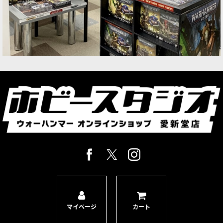
[マゴットキン・オヴ・ナーグル] ピュートリッ
ド・ブライトキング
[
83-28
]
9,300
円
(税込)
1点
用途タグ： #2000pt向け／#対キャスター／#塗装
向き 想定される役割（ポイント） マゴットキン・
オヴ・ナーグル軍にエリート歩兵を追加 疫病に侵
された武器で…
[マゴットキン・オヴ・ナーグル] グレート・アン
クリーン・ワン
[
83-41
]
24,100
円
(税込)
1点
6体のナーグリング付属（巨体のせいで押し潰さ
れた1体を含む）。武器オプションは4種類から、
頭部も2種類のオプションから選択可能。
[マゴットキン・オヴ・ナーグル] ナーグリング
[
97-18
]
マイページ
カート
5,700
円
(税込)