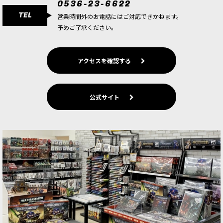
0536-23-6622
ヴ・ナーグル軍に、汗と悪臭をまとった歩兵ユニ
TEL
ットを追加 疫病…
営業時間外のお電話にはご対応できかねます。
予めご了承ください。
[マゴットキン・オヴ・ナーグル] スロヴンナイト
[
83-114
]
9,900
円
(税込)
アクセスを確認する
1点
用途タグ： #2000pt向け／#機動力ユニット／#重
装突撃 想定される役割（ポイント） マゴットキ
公式サイト
ン・オヴ・ナーグル軍に、重装甲の騎兵ユニット
を追加 エントロ…
[マゴットキン・オヴ・ナーグル] ペスティゴウル
[
83-116
]
8,500
円
(税込)
1点
用途タグ： #2000pt向け／#前線ユニット／#塗装
向き 想定される役割（ポイント） マゴットキン・
オヴ・ナーグル軍に獣人系の前線ユニットを追加
腐食した武器…