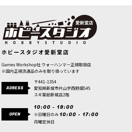
1点
用途タグ： #ルールブック #スピアヘッド対応 #背
景設定充実 想定される役割（ポイント） マゴット
キン・オヴ・ナーグル軍を遊ぶための中核となる
公式ルールブック …
[マゴットキン・オヴ・ナーグル] “蛭の王”フェス
タス
[
83-115
]
[ジーンスティーラー・カルト] リダク
[ウォースクロールカード ブレイド・
ホビースタジオ愛新堂店
トゥス・サボチュア
[
51-68
]
オヴ・コーン（日本語版）
[
83-81
]
13,400
円
(税込)
5,700
円
(税込)
4,800
円
(税込)
1点
Games Workshop社 ウォーハンマー正規取扱店
用途タグ： #2000pt向け／#リーダーユニット／#
※国内正規流通品のみを取り扱っています
塗装向き 想定される役割（ポイント） マゴットキ
ン・オヴ・ナーグル軍に、耐久力と攻撃力を兼ね
〒441-1354
備えた指揮官を追加 …
ADRESS
愛知県新城市片山字西野畑545
スギ薬局新城店2階
[マゴットキン・オヴ・ナーグル] ロットソード
[
83-113
]
10:00 - 19:00
9,300
円
(税込)
OPEN
10:00 - 17:00
※日曜日のみ
ただいま売り切れ中
月曜定休日
用途タグ： #2000pt向け／#目標確保／#前線歩兵
想定される役割（ポイント） マゴットキン・オ