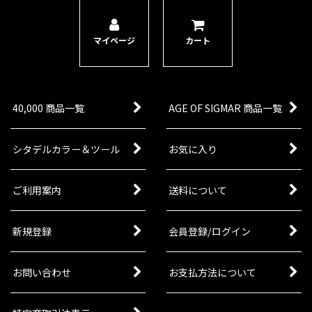
「ヴァナーリ・オーララン・ウォーデン」は敵の
突撃を受け止めるために長い槍を使い、密接した
隊列で戦う。ルミネス・レルムロードの最前線を
マイページ
カート
担うこのユニットは、敵の攻撃を撃退したり、オ
ブジェクトを支配するのに…
40,000 商品一覧
AGE OF SIGMAR 商品一覧
シタデルカラー＆ツール
お気に入り
ご利用案内
送料について
新規登録
会員登録/ログイン
お問い合わせ
お支払方法について