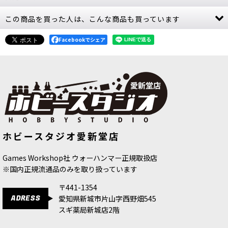
この商品を買った人は、こんな商品も買っています
[バトルトーム] ルミネス・レルムロード 日本語版
[
87-04
]
8,800
Facebookでシェア
円
(税込)
1点
秩序と魔術を極めるための必携書。ルミネス最新
バトルトーム 「バトルトーム：ルミネス・レルム
ロード」は、ウォーハンマー：エイジ・オヴ・シ
グマーで ルミネス・レルムロードを運用するため
の98ペー…
[ウォースクロールカード] ルミネス・レルムロー
[シティ・オヴ・シグマー] “覚醒者”エ
[ルミネス・レルムロード] ヴァナー
ホビースタジオ愛新堂店
ラスムス・ゾン
[
86-10
]
リ・ロード・リージェント
[
87-66
]
ド 日本語版
[
87-03
]
6,300
円
(税込)
4,900
円
(税込)
9,900
円
(税込)
Games Workshop社 ウォーハンマー正規取扱店
1点
※国内正規流通品のみを取り扱っています
対戦中の確認をスムーズに。ルミネス用ウォース
クロールカード 「ウォースクロールカード：ルミ
〒441-1354
ネス・レルムロード」は、 ゲーム中に必要なユニ
ADRESS
愛知県新城市片山字西野畑545
ット情報を手元で素早く確認できるカードセット
です。 …
スギ薬局新城店2階