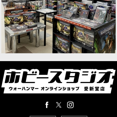
1点
兵士であり学者でもある「ヴァナーリ・ブレイド
ロード」は、ルミネスの哲学の矛盾を体現してい
る。彼らはあらゆる形態の戦闘をマスターするこ
とに専念しているが、戦闘の理論を研究すること
にも同じくらいの時間を費…
[ルミネス・レルムロード] ヴァナーリ・オーララ
ン・センチネル
[
87-58
]
8,300
円
(税込)
1点
弓の達人である「オーララン・センチネル」が矢
じりに力を注ぐとき、標的には死が訪れる。ルミ
ネス・レルムロードの優れた射撃部隊である彼ら
は、魔法で強化されているため、重装甲の相手に
も対応可能。また、スクリ…
[ルミネス・レルムロード] ヴァナーリ・オーララ
ン・ウォーデン
[
87-59
]
8,900
円
(税込)
1点