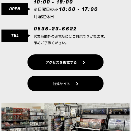
10:00 - 19:00
[ルミネス・レルムロード] ヴァナーリ・ロード・
OPEN
10:00 - 17:00
リージェント
[
87-66
]
※日曜日のみ
6,300
円
(税込)
月曜定休日
1点
0536-23-6622
歩兵隊を率いる精鋭指揮官 「ヴァナーリ・ロー
TEL
ド・リージェント」は、 ルミネス・レルムロード
営業時間外のお電話にはご対応できかねます。
軍における優れた戦士であり戦術家です。 その存
予めご了承ください。
在は歩兵隊にとって大きな支柱となり、 とく…
[スピアヘッド] ルミネス・レルムロード
[
70-872
]
アクセスを確認する
21,300
円
(税込)
1点
ゲーム「ウォーハンマー：エイジ・オヴ・シグマ
公式サイト
ー」ルミネス・レルムロードのコレクションを始
めたり、アーミーを拡充するのにおすすめなミニ
チュアボックスセット。マルチオプション収録の
マルチパーツプラスチック…
[ルミネス・レルムロード] ヴァナーリ・ブレイド
ロード
[
87-23
]
8,300
円
(税込)