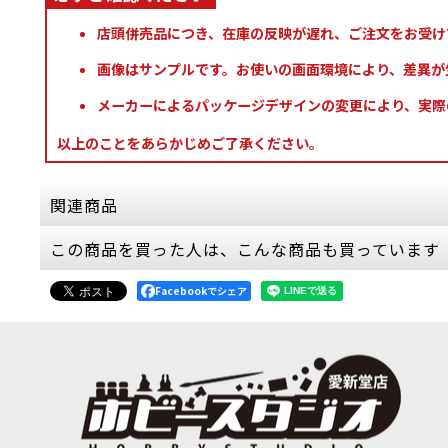
店頭併売品につき、在庫の反映が遅れ、ご注文をお受け
画像はサンプルです。お使いの画面環境により、差異が
メーカーによるパッケージデザインの変更により、実際
以上のことをあらかじめご了承ください。
関連商品
この商品を買った人は、こんな商品も買っています
[週刊ウォーハンマー] コンバットパトロール 3号
2,499
円
(税込)
Facebookでシェア
2点
こちらは、送料無料・会員割引・クーポン割引対象
通してこの世界…
[週刊ウォーハンマー] コンバットパトロール 5号
2,499
円
(税込)
3点