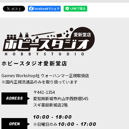
(PART 2/3)
[
38983-3/18
]
2,749
Facebookでシェア
円
(税込)
7点
こちらは、送料無料・会員割引・クーポン割引・
ポイント使用対象外の商品です。 27号、28号、
29号と三つ揃ってミニチュアが完成します 『ウォ
ーハンマー40,000』は、単なるゲームやホビーで
はない…
[週刊ウォーハンマー] コンバットパトロール 27号
[ファレホ：ブラシ] ディテールブラシ
[ファレホ：メカカラー] ライトスチー
ホビースタジオ愛新堂店
3【人工毛】
[
B02003
]
ル
[
69064
]
(PART 1/3)
[
38982-3/11
]
550
円
(税込)
418
円
(税込)
2,749
円
(税込)
Games Workshop社 ウォーハンマー正規取扱店
9点
※国内正規流通品のみを取り扱っています
こちらは、送料無料・会員割引・クーポン割引・
ポイント使用対象外の商品です。 27号、28号、
〒441-1354
29号と三つ揃ってミニチュアが完成します 『ウォ
ADRESS
愛知県新城市片山字西野畑545
ーハンマー40,000』は、単なるゲームやホビーで
はない…
スギ薬局新城店2階
10:00 - 19:00
[週刊ウォーハンマー] コンバットパトロール 25号
OPEN
10:00 - 17:00
[
38984
]
※日曜日のみ