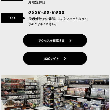
2,749
円
(税込)
月曜定休日
1点
0536-23-6622
こちらは、送料無料・会員割引・クーポン割引・
TEL
ポイント使用対象外の商品です。 『ウォーハンマ
営業時間外のお電話にはご対応できかねます。
ー40,000』は、単なるゲームやホビーではない。
予めご了承ください。
『ウォーハンマー40,000：コンバットパトロー
ル』を…
アクセスを確認する
[週刊ウォーハンマー] コンバットパトロール 24号
(PART2/2)
[
38983
]
2,749
円
(税込)
公式サイト
1点
こちらは、送料無料・会員割引・クーポン割引・
ポイント使用対象外の商品です。 『ウォーハンマ
ー40,000』は、単なるゲームやホビーではない。
『ウォーハンマー40,000：コンバットパトロー
ル』を…