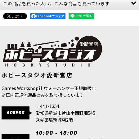
この商品を買った人は、こんな商品も買っています
[週刊ウォーハンマー] コンバットパトロール 33号
(PART1/2)
[
38984-4/22
]
2,749
Facebookでシェア
円
(税込)
1点
こちらは、送料無料・会員割引・クーポン割引・
ポイント使用対象外の商品です。 33号と34号をあ
わせてキットが完成します。ご注意ください。
『ウォーハンマー40,000』は、単なるゲームやホ
ビーでは…
[コンバットパトロール] ワールドイー
[週刊ウォーハンマー] コンバットパト
ホビースタジオ愛新堂店
ター
[
73-04
]
ロール 33号(PART1/2)
[
38984-4/22
]
24,100
円
(税込)
2,749
円
(税込)
Games Workshop社 ウォーハンマー正規取扱店
※国内正規流通品のみを取り扱っています
〒441-1354
ADRESS
愛知県新城市片山字西野畑545
スギ薬局新城店2階
10:00 - 19:00