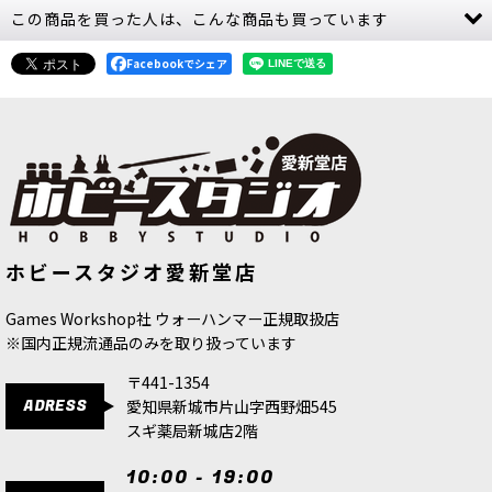
この商品を買った人は、こんな商品も買っています
[秩序のバトルトーム] シルヴァネス 日本語版
[
92-
01
]
Facebookでシェア
8,800
円
(税込)
1点
軍の運用と世界観をまとめて支える中核ルールブ
ック バトルトーム：シルヴァネスは、この陣営を
本格的に編成し、遊び、集めていくための中核と
なるルールブックです。 ユニットごとのウォース
クロールだけでな…
[ウォースクロールカード] ルミネス・
◆取り寄せ商品◆[ホルス・ヘレシー]
ホビースタジオ愛新堂店
レルムロード 日本語版
[
87-03
]
カラディウス・グラヴタンク・アナイ
[スピアヘッド] シルヴァネス：スパイトウィング
アレーター
[
31-139
]
の群れ
[
70-922
]
4,900
円
(税込)
14,100
円
(税込)
Games Workshop社 ウォーハンマー正規取扱店
21,300
円
(税込)
※国内正規流通品のみを取り扱っています
1点
〒441-1354
高機動で盤面を制するスピアヘッド戦力セット ス
ADRESS
愛知県新城市片山字西野畑545
パイトウィングの群れは、シルヴァネス軍の機動
スギ薬局新城店2階
力を活かした戦い方をそのまま形にしたスピアヘ
ッド用セットです。 素早く展開できる飛行戦力と
射撃支援をまとめ…
10:00 - 19:00