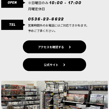
OPEN
10:00 - 17:00
※日曜日のみ
[バトルフォース] シルヴァネス：強根の木立
[
92-
月曜定休日
32
]
0536-23-6622
34,200
円
(税込)
TEL
営業時間外のお電話にはご対応できかねます。
1点
予めご了承ください。
大型精霊を中核に据える重厚なバトルフォース 強
根の木立は、シルヴァネス軍の大型精霊戦力をま
とめて加えられるバトルフォースです。 軍の主軸
アクセスを確認する
となる大型モデルを一気に揃えたい場合や、 既存
コレクションに…
[シルヴァネス] 名高き連隊：ねじれた樹枝
[
92-
公式サイト
53
]
11,000
円
(税込)
1点
白兵戦の厚みと変則性を加える名高き連隊セット
ねじれた樹枝は、シルヴァネスの戦力をまとめて
追加できる名高き連隊セットです。 オーダー陣営
の軍に独特な白兵戦戦力を加えたい場合にも、 シ
ルヴァネス軍の…