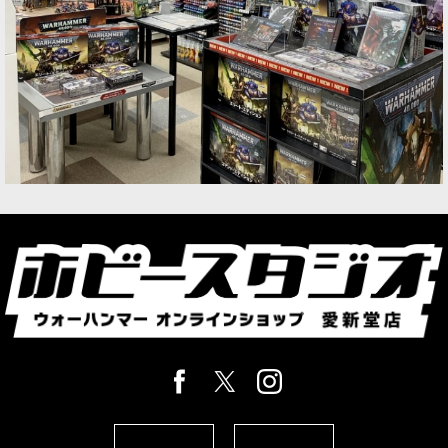
[シルヴァネス] グローヴ・ガーディアン
[
92-54
]
10,400
円
(税込)
1点
祈祷と白兵戦を兼ねる守護者キャラクター グロー
ヴ・ガーディアンは、シルヴァネス軍に祈祷役と
前線戦力の両方を加えられるキャラクターモデル
です。 軍の支援役を増やしたい場合や、祈祷を使
えるキャラクター…
[バトルフォース] シルヴァネス：放浪のスパイト
グローヴ
[
92-31
]
34,500
円
(税込)
1点
製品概要 枝葉のざわめき、草むらの裂ける音、風
に乗るささやき――そして戦いへ誘うような低く妖し
い歌声。 それらは、シルヴァネスが襲来する前に
聞こえる唯一の前触れです。 森の精霊である彼ら
は、古来より…