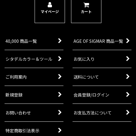
マイページ
カート
[シルヴァネス] ゴッサミド・アーチャー
[
92-27
]
8,950
円
(税込)
1点
ゲーム「ウォーハンマー：エイジ・オヴ・シグマ
40,000 商品一覧
AGE OF SIGMAR 商品一覧
ー」シルヴァネスアーミーに加わる、マルチオプ
ション収録のマルチパーツプラスチック製シタデ
ルミニチュア5体。バトルボックス『エコーズ・オ
ヴ・ドゥーム』収録のミ…
シタデルカラー＆ツール
お気に入り
[シルヴァネス] スパイトライダー・ランサー
[
92-
ご利用案内
送料について
26
]
9,400
円
(税込)
1点
新規登録
会員登録/ログイン
ゲーム「ウォーハンマー：エイジ・オヴ・シグマ
ー」シルヴァネスアーミーに加わる、マルチオプ
ション収録のマルチパーツプラスチック製シタデ
お問い合わせ
お支払方法について
ルミニチュア3体。
特定商取引法表示