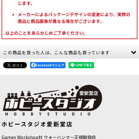
じます。
メーカーによるパッケージデザインの変更により、実際の
商品と商品画像が異なる場合がございます。
以上のことをあらかじめご了承ください。
この商品を買った人は、こんな商品も買っています
Facebookでシェア
◆取り寄せ商品◆[ホルス・ヘレシー]
[バトルトーム] シティ・オヴ・シグマ
ホビースタジオ愛新堂店
レギオ・カストーデス：コルヌス・グ
ー（日本語版）
[
86-47
]
ラヴキャリア
[
31-166
]
18,100
円
(税込)
8,800
円
(税込)
Games Workshop社 ウォーハンマー正規取扱店