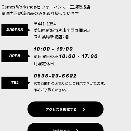
14,100
円
(税込)
Games Workshop社 ウォーハンマー正規取扱店
9,900
円
(税込)
※国内正規流通品のみを取り扱っています
1点
前線への展開を支える高速輸送ビークル ケンタウ
〒441-1354
ロスRSVは、アストラ・ミリタルムの歩兵部隊を
ADRESS
愛知県新城市片山字西野畑545
素早く前線へ運ぶための輸送車両です。重火力よ
スギ薬局新城店2階
りも移動と展開を重視した車両で、歩兵を必要な
位置へ送り届けた…
10:00 - 19:00
OPEN
10:00 - 17:00
※日曜日のみ
[コデックス] アストラ・ミリタルム 日本語版
[
47-
01
]
月曜定休日
8,800
円
(税込)
0536-23-6622
1点
TEL
ゲーム「ウォーハンマー40,000」アストラ・ミリ
営業時間外のお電話にはご対応できかねます。
タルムの勢力の背景設定、ミニチュア写真や最新
予めご了承ください。
版ゲームルールを収録するハードカバー版書籍
（168ページ）。発売中の『アストラ・ミリタル
ム：デスコーア・オ…
アクセスを確認する
[コンバットパトロール] アストラ・ミリタルム
[
75-03
]
公式サイト