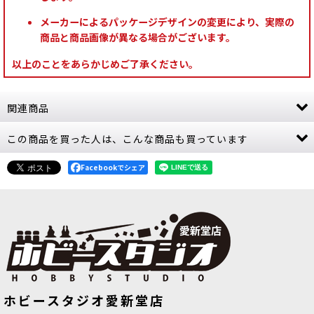
メーカーによるパッケージデザインの変更により、実際の
商品と商品画像が異なる場合がございます。
以上のことをあらかじめご了承ください。
関連商品
この商品を買った人は、こんな商品も買っています
[アストラ・ミリタルム] ヒポグリフAFV
[
47-57
]
Facebookでシェア
9,000
円
(税込)
1点
機動火力を柔軟に追加できる軽装甲ビークル ヒポ
グリフAFVは、アストラ・ミリタルム軍に素早く
展開できる火力支援を加えるための軽装甲車両で
す。主砲と副武装を選択できるため、対歩兵、対
装甲、拠点攻撃な…
[アストラ・ミリタルム] ケンタウロスRSV
[
47-
[タウ・エンパイア] エセリアル
[
56-
◆取り寄せ商品◆[ホルス・ヘレシー]
ホビースタジオ愛新堂店
24
]
レギオ・カストーデス：カラディウ
45
]
ス・グラヴタンク
[
31-138
]
5,000
円
(税込)