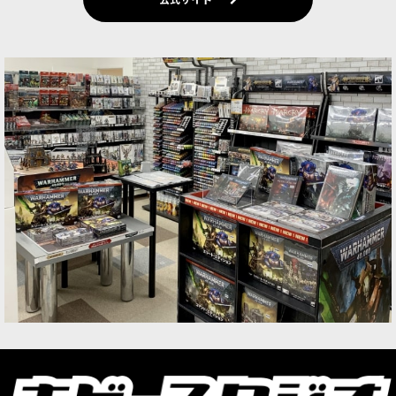
24,100
円
(税込)
1点
ゲーム「ウォーハンマー40,000」アストラ・ミリ
タルムの勢力のコレクションにぴったりなシタデ
ルミニチュア25体収録。本セット内ミニチュアだ
けで編成・プレイができるゲームモード「コンバ
ットパトロール」…
[アストラ・ミリタルム] 太陽卿レオントゥス
[
47-
35
]
9,300
円
(税込)
1点
ゲーム「ウォーハンマー40,000」アストラ・ミリ
タルムのHQユニット、スペシャルキャラクターと
なるマルチパーツプラスチック製シタデルミニチ
ュア1体。勢力に新たに加わるキャラクターで、頭
部パーツのオプ…
[アストラ・ミリタルム] 政治将校ヤーリック
[
47-
56
]
6,600
円
(税込)