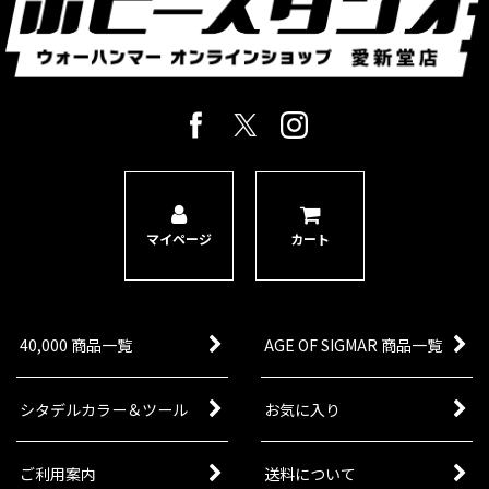
ただいま売り切れ中
軍の士気と前線維持を支える伝説的な政治将校 ア
ストラ・ミリタルムに、象徴性と実戦的な存在感
をあわせ持つ指揮官を加えられるキャラクターキ
ットです。政治将校ヤーリックは、部隊の先頭に
立って兵を鼓舞する役…
[アストラ・ミリタルム] 政治将校グレイヴス
[
47-
58
]
マイページ
カート
14,500
円
(税込)
2点
機動戦力に追従しながら指揮と火力を担う政治将
校 政治将校グレイヴスを、専用のケンタウロス
RSV「ヴィジランス」搭乗状態と徒歩状態の両方
40,000 商品一覧
AGE OF SIGMAR 商品一覧
で収録したキャラクターキットです。機動力のあ
る部隊に指揮官を追…
シタデルカラー＆ツール
お気に入り
[アストラ・ミリタルム] クリーグ・総軍将ドライ
ア
[
47-77
]
ご利用案内
送料について
8,800
円
(税込)