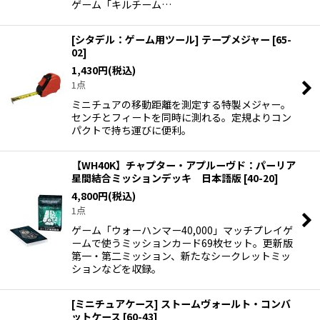
ゲーム「キルチーム…
[シタデル：ゲーム用ツール] テープメジャー
[
65-
02
]
1,430
円
(税込)
1点
ミニチュアの移動距離を測定する特製メジャー。
センチとフィートを同時に測れる。定規よりコン
パクトで持ち運びに便利。
【WH40K】チャプター・アプルーヴド：パーリア
星間結合ミッションデッキ 日本語版
[
40-20
]
4,800
円
(税込)
1点
ゲーム「ウォーハンマー40,000」マッチプレイゲ
ームで使うミッションカード69枚セット。更新版
第一・第二ミッション、新たなシークレットミッ
ションなどを収録。
[ミニチュアケース] ストームヴォールト・コンバ
ットケース
[
60-43
]