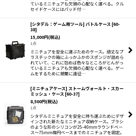
ているミニチュアも欠損の心配なく運べる。クル
セイドケースにはパッド付…
[シタデル：ゲーム用ツール] バトルケース
[
60-
38
]
15,000
円
(税込)
1点
ミニチュアを安全に運ぶためのケース。頑丈なプ
ラスチックの箱にふっかふかのスポンジが詰めら
れていて、これに包めば色々なところがとんがっ
ているミニチュアも欠損の心配なく運べる。ゲー
ムをするために頻繁に遠征…
[ミニチュアケース] ストームヴォールト・スカー
ミッシュ・ケース
[
60-37
]
8,500
円
(税込)
1点
シタデルミニチュアを安全に持ち運ぶためにデザ
インされた新たなミニチュア収納ケース。ブラシ
のような形のシリコンが25-40mmラウンドベー
ス〜75mm楕円ベースまでのミニチュアを固定。