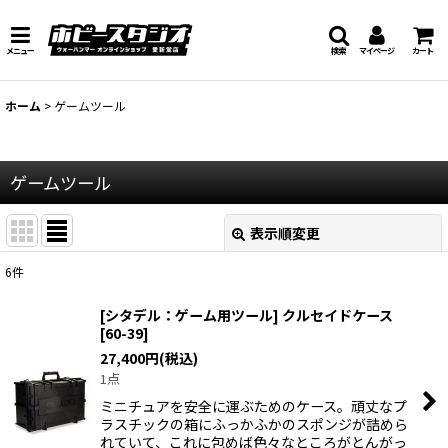
メニュー
検索
マイページ
カート
ホーム
>
ゲームツール
ゲームツール
表示順変更
閉じる
6
件
表示数
:
[シタデル：ゲーム用ツール] クルセイドケース
[
60-39
]
在庫あり
27,400
円
(税込)
1点
並び順
:
ミニチュアを安全に運ぶためのケース。頑丈なプ
ラスチックの箱にふっかふかのスポンジが詰めら
絞り込む
れていて、これに包めば色々なところがとんがっ