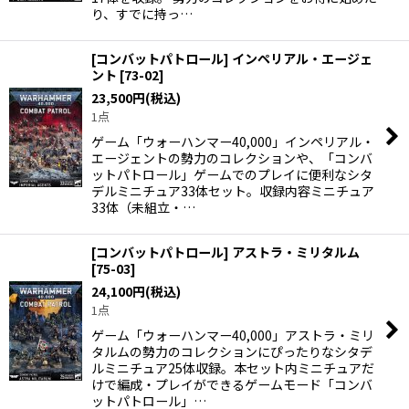
り、すでに持っ…
[コンバットパトロール] インペリアル・エージェ
ント
[
73-02
]
23,500
円
(税込)
1点
ゲーム「ウォーハンマー40,000」インペリアル・
エージェントの勢力のコレクションや、「コンバ
ットパトロール」ゲームでのプレイに便利なシタ
デルミニチュア33体セット。収録内容ミニチュア
33体（未組立・…
[コンバットパトロール] アストラ・ミリタルム
[
75-03
]
24,100
円
(税込)
1点
ゲーム「ウォーハンマー40,000」アストラ・ミリ
タルムの勢力のコレクションにぴったりなシタデ
ルミニチュア25体収録。本セット内ミニチュアだ
けで編成・プレイができるゲームモード「コンバ
ットパトロール」…