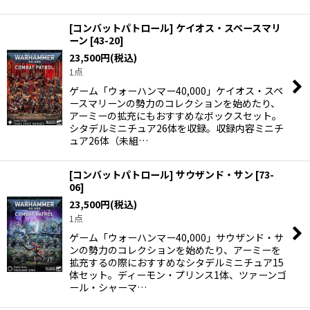
[コンバットパトロール] ケイオス・スペースマリ
ーン
[
43-20
]
23,500
円
(税込)
1点
ゲーム「ウォーハンマー40,000」ケイオス・スペ
ースマリーンの勢力のコレクションを始めたり、
アーミーの拡充にもおすすめなボックスセット。
シタデルミニチュア26体を収録。収録内容ミニチ
ュア26体（未組…
[コンバットパトロール] サウザンド・サン
[
73-
06
]
23,500
円
(税込)
1点
ゲーム「ウォーハンマー40,000」サウザンド・サ
ンの勢力のコレクションを始めたり、アーミーを
拡充するの際におすすめなシタデルミニチュア15
体セット。ディーモン・プリンス1体、ツァーンゴ
ール・シャーマ…