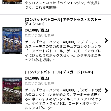
やクロノスといった「ペインエンジン」が支援に
つく。これら拷問機…
[コンバットパトロール] アデプトゥス・カストー
デス
[
73-01
]
24,100
円
(税込)
ただいま売り切れ中
ゲーム「ウォーハンマー40,000」アデプトゥス・
カストーデスの勢力のミニチュアコレクションや
「コンバットパトロール」ゲームモードでのプレ
イにぴったりなボックスセット。シタデルミニチ
ュア14体を収録。…
[コンバットパトロール] デスガード
[
73-05
]
24,100
円
(税込)
ただいま売り切れ中
ゲーム「ウォーハンマー40,000」デスガードの勢
力のコレクションを始めたり、アーミーを拡充す
るの際におすすめなシタデルミニチュア13体セッ
ト。ケイオス・ライノ1体、ロード・オヴ・ヴィ
ルレンス1体、タ…