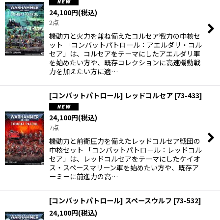
24,100
円
(税込)
2点
機動力と火力を兼ね備えたコルセア戦力の中核セ
ット 「コンバットパトロール：アエルダリ・コル
セア」は、コルセアをテーマにしたアエルダリ軍
を始めたい方や、既存コレクションに高速機動戦
力を加えたい方に適…
[コンバットパトロール] レッドコルセア
[
73-433
]
24,100
円
(税込)
7点
機動力と前衛圧力を備えたレッドコルセア戦団の
中核セット 「コンバットパトロール：レッドコル
セア」は、レッドコルセアをテーマにしたケイオ
ス・スペースマリーン軍を始めたい方や、既存ア
ーミーに前進力の高…
[コンバットパトロール] スペースウルフ
[
73-532
]
24,100
円
(税込)