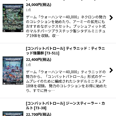
24,000
円
(税込)
1点
ゲーム「ウォーハンマー40,000」ネクロンの勢力
のコレクションを始めたり、アーミーの拡充にも
おすすめなボックスセット。プッシュフィット式
のマルチパーツプラスチック製シタデルミニチュ
ア19体を収録。収…
[コンバットパトロール] ティラニッド：ティラニ
ッド強襲群
[
73-511
]
22,400
円
(税込)
1点
ゲーム「ウォーハンマー40,000」ティラニッドの
勢力から、「コンバットパトロール」形式のゲー
ムプレイのために編成されたシタデルミニチュア
18体を収録。 勢力のコレクションをお得に始めた
り、すでに持っ…
[コンバットパトロール] ジーンスティーラー・カ
ルト
[
73-38
]
22,700
円
(税込)