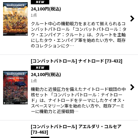
24,100
円
(税込)
並び順
:
1点
クルート中心の機動戦力をまとめて揃えられるコ
絞り込む
ンバットパトロール 「コンバットパトロール：タ
ウ・エンパイア：クルート」は、クルートを主軸
にしたタウ・エンパイア軍を始めたい方や、既存
のコレクションにク…
[コンバットパトロール] ナイトロード
[
73-432
]
24,100
円
(税込)
1点
機動力と近接圧力を備えたナイトロード戦団の中
核セット 「コンバットパトロール：ナイトロー
ド」は、ナイトロードをテーマにしたケイオス・
スペースマリーン軍を始めたい方や、既存アーミ
ーに機動力と近接戦闘…
[コンバットパトロール] アエルダリ・コルセア
[
73-463
]