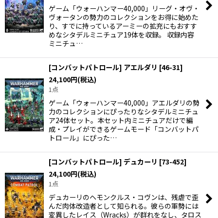
ゲーム「ウォーハンマー40,000」リーグ・オヴ・
ヴォータンの勢力のコレクションをお得に始めた
り、すでに持っているアーミーの拡充にもおすす
めなシタデルミニチュア19体を収録。 収録内容
ミニチュ…
[コンバットパトロール] アエルダリ
[
46-31
]
24,100
円
(税込)
1点
ゲーム「ウォーハンマー40,000」アエルダリの勢
力のコレクションにぴったりなシタデルミニチュ
ア24体セット。本セット内ミニチュアだけで編
成・プレイができるゲームモード「コンバットパ
トロール」にぴった…
[コンバットパトロール] デュカーリ
[
73-452
]
24,100
円
(税込)
1点
デュカーリのヘモンクルス・コヴンは、残虐で歪
んだ肉体改造者として知られる。彼らの軍勢には
変異したレイス（Wracks）が群れをなし、タロス