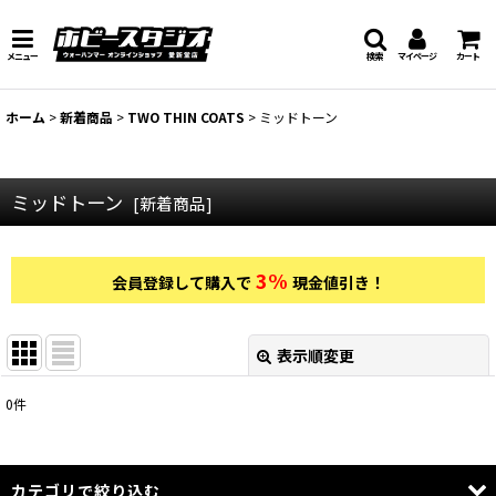
メニュー
検索
マイページ
カート
ホーム
>
新着商品
>
TWO THIN COATS
>
ミッドトーン
ミッドトーン
[
新着商品
]
3%
会員登録して購入で
現金値引き！
表示順変更
閉じる
0
件
表示数
:
在庫あり
カテゴリで絞り込む