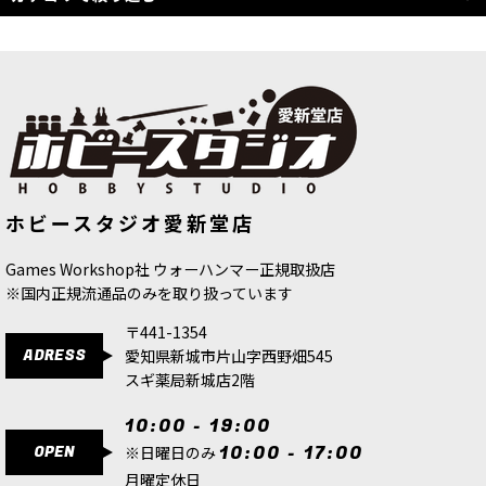
並び順
:
TWO THIN COATS (全商品)
絞り込む
ペイントセット
シャドウ
ミッドトーン
ホビースタジオ愛新堂店
ハイライト
Games Workshop社 ウォーハンマー正規取扱店
ウォッシュ
※国内正規流通品のみを取り扱っています
メタリック
〒441-1354
グレイズ
ADRESS
愛知県新城市片山字西野畑545
スギ薬局新城店2階
ブライト
10:00 - 19:00
エフェクト
OPEN
10:00 - 17:00
※日曜日のみ
月曜定休日