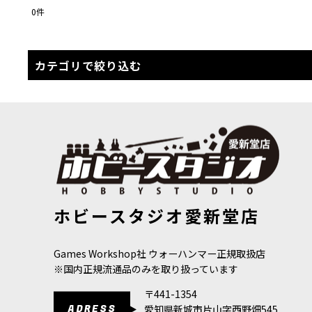
0
件
表示数
:
在庫あり
カテゴリで絞り込む
並び順
:
TWO THIN COATS (全商品)
ペイントセット
シャドウ
ミッドトーン
ホビースタジオ愛新堂店
ハイライト
ウォッシュ
Games Workshop社 ウォーハンマー正規取扱店
※国内正規流通品のみを取り扱っています
メタリック
〒441-1354
グレイズ
ADRESS
愛知県新城市片山字西野畑545