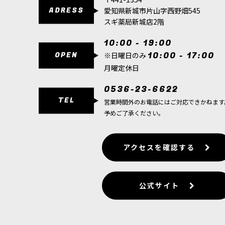
こちらは、送料無料・会員割引・クーポン割引対象
ADRESS
愛知県新城市片山字西野畑545
通してこの世界…
スギ薬局新城店2階
[週刊ウォーハンマー] コンバットパトロール 5号
10:00 - 19:00
2,499
円
(税込)
OPEN
10:00 - 17:00
※日曜日のみ
3点
月曜定休日
こちらは、送料無料・会員割引・クーポン割引対象
通してこの世界…
0536-23-6622
TEL
営業時間外のお電話にはご対応できかねます
[週刊ウォーハンマー] コンバットパトロール 6号
予めご了承ください。
2,499
円
(税込)
1点
こちらは、送料無料・会員割引・クーポン割引対象
アクセスを確認する
通してこの世界…
[週刊ウォーハンマー] コンバットパトロール 8号(PA
公式サイト
2,499
円
(税込)
5点
こちらは、送料無料・会員割引・クーポン割引対象
通してこの世界…