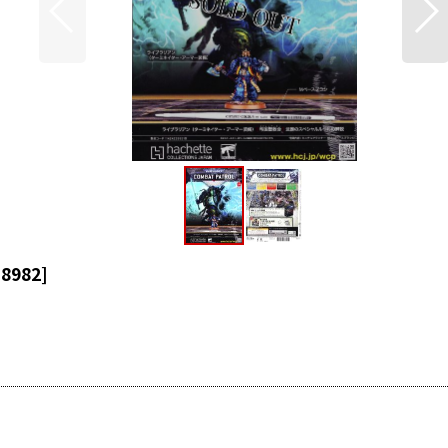
38982
]