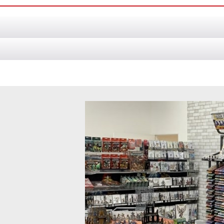
RT 1/2)
[
38984
]
外の商品です。 『ウォーハンマー40,000』は、単なるゲームやホビー
[
38983
]
外の商品です。 『ウォーハンマー40,000』は、単なるゲームやホビー
ンマー] コンバットパトロール 13号
[週刊ウォーハンマー] コンバットパ
38981
]
2,499
円
(税込)
)
[
38984
]