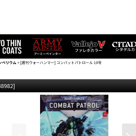
シタデルカ
ファレホカラー
アーミーペインター
ンペリウム
>
[週刊ウォーハンマー] コンバットパトロール 10号
38982
]