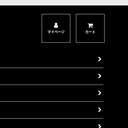
マイページ
カート
ではない。 『ウォーハンマー40,000：コンバットパトロール』を