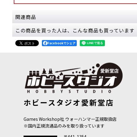
関連商品
この商品を買った人は、こんな商品も買っています
[週刊ウォーハンマー] コンバットパトロール 7号(PA
2,499
円
(税込)
Facebookでシェア
5点
こちらは、送料無料・会員割引・クーポン割引対象
通してこの世界…
[週刊ウォーハンマー] コンバットパトロール 2号
1,499
円
(税込)
2点
こちらは、送料無料・会員割引・クーポン割引対象
[週刊ウォーハンマー] コンバットパトロール 19号
[週刊ウォーハ
ホビースタジオ愛新堂店
[
38982
]
(PART2/2)
[
通してこの世界…
2,499
円
(税込)
2,499
円
(税込
[週刊ウォーハンマー] コンバットパトロール 3号
Games Workshop社 ウォーハンマー正規取扱店
2,499
円
(税込)
※国内正規流通品のみを取り扱っています
2点
〒441-1354