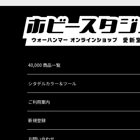
[週刊ウォーハンマー] コンバットパトロール 9号
2,499
円
(税込)
1点
こちらは、送料無料・会員割引・クーポン割引対象
通してこの世界…
40,000 商品一覧
シタデルカラー＆ツール
ご利用案内
新規登録
お問い合わせ