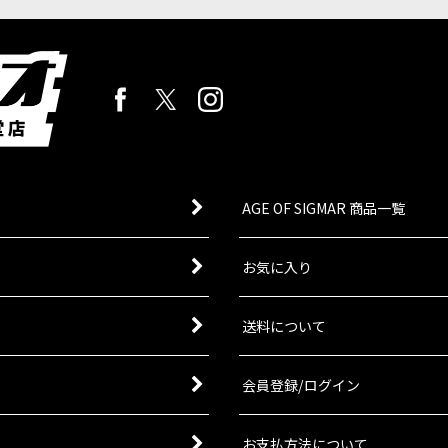
[
38981
]
外の商品です。 『ウォーハンマー40,000』は、単なるゲームやホビー
AGE OF SIGMAR 商品一覧
お気に入り
送料について
会員登録/ログイン
お支払方法について