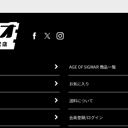
物の神殿
[
85-65
]
暗き供物の神殿は、ドーター・オヴ・カイン軍のために用意された陣営専
AGE OF SIGMAR 商品一覧
ー」ドーター・オヴ・カインのコレクションを始めたり、アーミーの拡
お気に入り
送料について
託者、影の女王、カインの娘たちの女主人である「モラシィ」は、古代
会員登録/ログイン