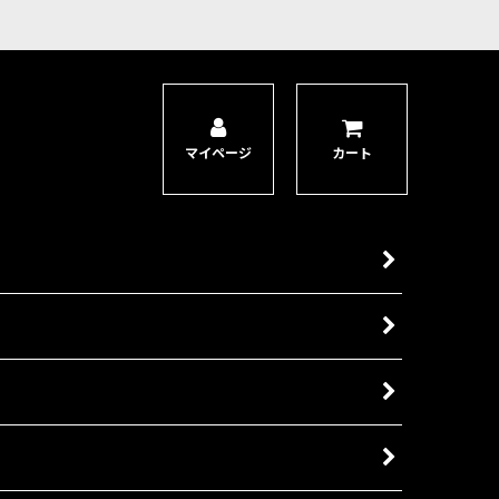
用の情景モデルです。 戦場で軍勢に神秘的な恩恵をもたらす存在
マイページ
カート
充におすすめなセット。収録内容ミニチュア21体（未組立・未塗
の存在であり、暗黒魔術の達人として比類なき女王である。彼女