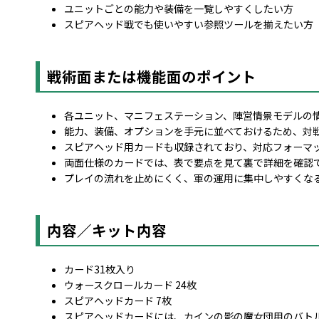
ユニットごとの能力や装備を一覧しやすくしたい方
スピアヘッド戦でも使いやすい参照ツールを揃えたい方
戦術面または機能面のポイント
各ユニット、マニフェステーション、陣営情景モデルの
能力、装備、オプションを手元に並べておけるため、対
スピアヘッド用カードも収録されており、対応フォーマ
両面仕様のカードでは、表で要点を見て裏で詳細を確認
プレイの流れを止めにくく、軍の運用に集中しやすくな
内容／キット内容
カード31枚入り
ウォースクロールカード 24枚
スピアヘッドカード 7枚
スピアヘッドカードには、カインの影の魔女団用のバト