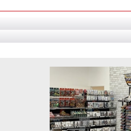
日本語版
[
85-05
]
ック バトルトーム：ドーター・オヴ・カインは、この陣営を本格的に編
ンの影の魔女団
[
70-852
]
ース] ネクロン密集兵団
[
49-71
]
◆取り寄せ商品◆[ホルス・ヘレシー
デス：カラディウス・グラヴタンク
14,100
円
(税込)
ット カインの影の魔女団は、ドーター・オヴ・カイン軍の主力ユニット
込)
生まれの魔女団
[
85-67
]