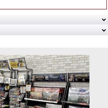
成し、遊び、集めていくための中核となるルールブックです。 ユ
] レギオ・カストー
[バトルトーム] ディサイプル・オヴ・ティーンチ 日本語
[
31-138
]
版
[
83-45
]
8,800
円
(税込)
をまとめて収録したスピアヘッド用セットです。 スピアヘッド戦