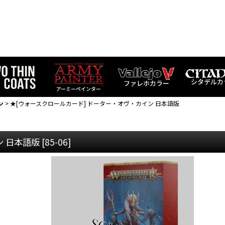
シタデルカ
ファレホカラー
アーミーペインター
ン
>
★[ウォースクロールカード] ドーター・オヴ・カイン 日本語版
ン 日本語版
[
85-06
]