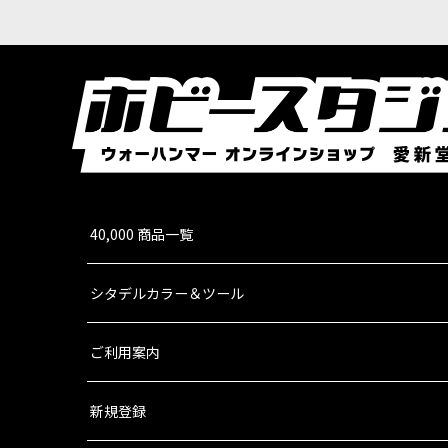
[情景モデル] ドーター・オヴ・カイン：暗き供
9,900
円
(税込)
1点
軍勢を支える儀式の中心となる陣営情景モデル 
であり、ルール面では陣営ら…
[スピアヘッド] ドーター・オヴ・カイン
[
70-12
]
21,300
円
(税込)
40,000 商品一覧
1点
ゲーム「ウォーハンマー：エイジ・オヴ・シグマ
装）「メルサイ・アイアンスケイル…
シタデルカラー＆ツール
[ドーター・オヴ・カイン] モラスィ
[
85-18
]
ご利用案内
22,600
円
(税込)
1点
魔術と策略と神秘の存在であり、カインの高位神
新規登録
は呪文を使って美しい姿に変身するこ…