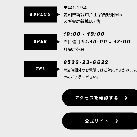
〒441-1354
35,000
円
(税込)
ADRESS
愛知県新城市片山字西野畑545
1点
スギ薬局新城店2階
中核戦力をまとめて加える大型バトルフォース 
一気に強化しやすく、 これ…
10:00 - 19:00
OPEN
10:00 - 17:00
※日曜日のみ
[ドーター・オヴ・カイン] 名高き連隊：真紅の鞭
月曜定休日
9,300
円
(税込)
0536-23-6622
1点
TEL
営業時間外のお電話にはご対応できかねます
機動力と制圧力を加える名高き連隊セット 真紅
予めご了承ください。
場合にも、 ドーター・オヴ…
[ドーター・オヴ・カイン] ブラッドハグ
[
85-66
]
アクセスを確認する
8,500
円
(税込)
1点
公式サイト
接近戦を支える精鋭歩兵ユニット ブラッドハグ
く、祭壇や重要地点の防衛役と…