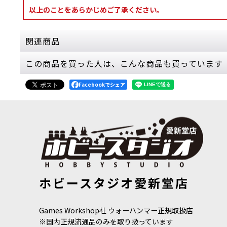
以上のことをあらかじめご了承ください。
関連商品
この商品を買った人は、こんな商品も買っています
[秩序のバトルトーム] ドーター・オヴ・カイン 
Facebookでシェア
8,800
円
(税込)
1点
軍の運用と世界観をまとめて支える中核ルールブ
ニットごとのウォースクロー…
[スピアヘッド] ドーター・オヴ・カイン：カイ
17,200
円
(税込)
[バトルトーム] ルミネス・レルムロード 日本語版
[
87-
[バトルフォ
1点
ホビースタジオ愛新堂店
04
]
8,800
円
(税込)
スピアヘッド戦にそのまま投入できる実戦向けセ
36,000
円
(税
を始めるための一式が揃って…
Games Workshop社 ウォーハンマー正規取扱店
※国内正規流通品のみを取り扱っています
[バトルフォース] ドーター・オヴ・カイン：影