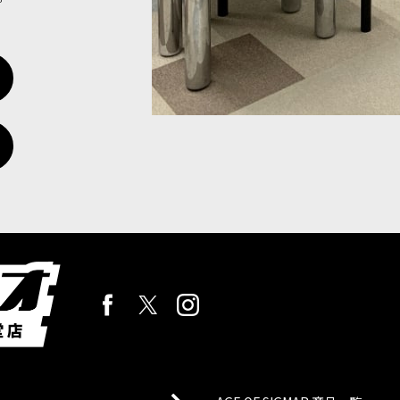
う。彼の絶対的な権威がネクロン軍団に力を与え、必然的な勝利へと駆
の勢力にリーダーユニットとして加わるマルチパーツプラスチック製シタデ
蔵の軍隊の大部分を形成している。彼らは肉のないメカノイドの軍団で