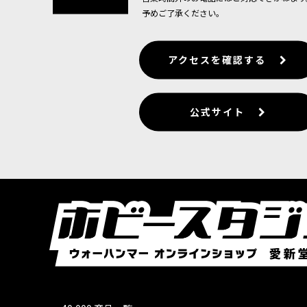
ただいま売り切れ中
予めご了承ください。
"沈黙の王"は支配の演壇に乗って戦場へと向か
このキットには「"沈黙の王" …
アクセスを確認する
[ネクロン] ”嵐の王”イモーテク
[
49-63
]
6,600
円
(税込)
1点
公式サイト
ゲーム「ウォーハンマー40,000」ネクロン
初のプラキット化。
[ネクロン] ウォリアー
[
49-06
]
7,200
円
(税込)
1点
ネクロンの「ウォリアー」は、墳墓の世界の無尽
る。このキットではネクロンの「ウォリ…
[ネクロン] イモータル
[
49-10
]
6,600
円
(税込)
1点