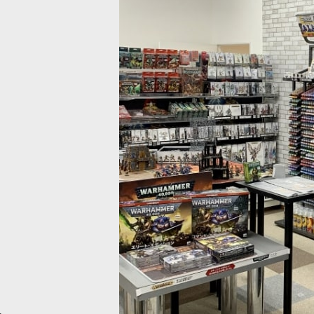
”
[
49-50
]
度を一段上げたい人向け #主役になるミニチュア #センターピース向け #
ース] アストラ・ミリタルム小隊
[
47-48
]
[リーグ・オヴ・ヴォータン] ベレ
[
69-27
]
込)
6,500
円
(税込)
勢力のアートワーク、塗装ミニチュアの写真、ゲームルールを収録するフ
の勢力のコレクションを始めたり、アーミーの拡充にもおすすめなボック
。