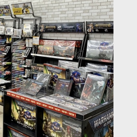
いつもと違う遊びができる 想定される役割（ポイント） ク＝タ…
ーク・ストーンブロウ
[ウォースクロールカード] ルミネス・レルムロード 日本
語版
[
87-03
]
4,900
円
(税込)
ァン必見の一冊（136ページ）。データシートを始めとした、マッ
スセット。プッシュフィット式のマルチパーツプラスチック製シタデ