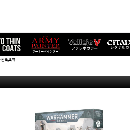
シタデルカ
ファレホカラー
アーミーペインター
ン密集兵団