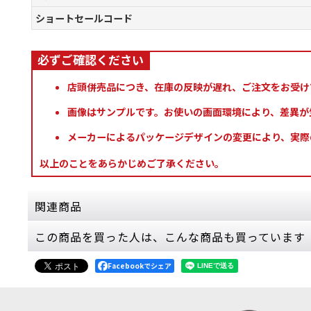
ショートセールコード
店頭併売品につき、在庫の反映が遅れ、ご注文をお受け
画像はサンプルです。お使いの画面環境により、差異が
メーカーによるパッケージデザインの変更により、実際
以上のことをあらかじめご了承ください。
関連商品
この商品を買った人は、こんな商品も買っています
[ネクロン] ネクロソール・アメンター
[
49-52
]
9,000
円
(税込)
Facebookでシェア
1点
#2000pt前後で遊んでいる人向け #軍の完