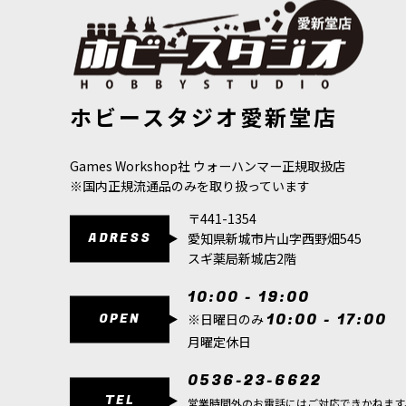
[ネクロン] ク＝タン・シャード“夜をもたらす者
18,800
円
(税込)
2点
#2000pt前後で遊んでいる人向け #軍の完成
◆取り寄せ商品◆[ホルス・ヘレシー] カラディウス・グ
[バトルフォ
ホビースタジオ愛新堂店
ラヴタンク・アナイアレーター
[
31-139
]
[コデックス] ネクロン 日本語版
[
49-01
]
14,100
円
(税込)
36,300
円
(税
8,800
円
(税込)
Games Workshop社 ウォーハンマー正規取扱店
1点
※国内正規流通品のみを取り扱っています
ゲーム「ウォーハンマー40,000」ネクロンの
チプレイ、ナラティブプレイ…
〒441-1354
ADRESS
愛知県新城市片山字西野畑545
[コンバットパトロール] ネクロン
[
73-491
]
スギ薬局新城店2階
24,000
円
(税込)
1点
10:00 - 19:00
ゲーム「ウォーハンマー40,000」ネクロン
OPEN
10:00 - 17:00
※日曜日のみ
ルミニチュア19体を収録。収…
月曜定休日
[ネクロン] "沈黙の王" スザーレク
[
49-26
]
0536-23-6622
TEL
24,800
円
(税込)
営業時間外のお電話にはご対応できかねます