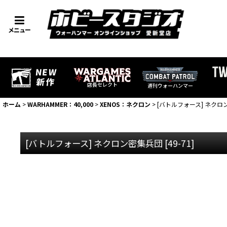
メニュー
店長セレクト
週刊ウォーハンマー
ホーム
>
WARHAMMER：40,000
>
XENOS：ネクロン
>
[バトルフォース] ネクロ
[バトルフォース] ネクロン密集兵団
[
49-71
]