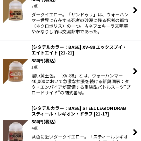
7点
ダークイエロー。「ザンドゥリ」は、ウォーハン
マー世界に存在する死者の砂漠に残る死者の都市
（ネクロポリス）の一つ。古ネフェキーラ文明華
やかなりし頃は交易都市であった。
[シタデルカラー：BASE] XV-88 エックスブイ・
エイトエイト
[
21-21
]
580
円
(税込)
1点
濃い黄土色。「XV-88」とは、ウォーハンマー
40,000において急激な拡張を続ける新興国家：タ
ウ・エンパイアが配備する重装型バトルスーツ"ブ
ロードサイド"の制式番号。
[シタデルカラー：BASE] STEEL LEGION DRAB
スティール・レギオン・ドラブ
[
21-17
]
580
円
(税込)
4点
茶色に近いダークイエロー。「スティールレギオ