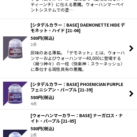
ティーンチ〉に仕える悪魔。ウォーハンマーペイ
ントシステムでの塗…
[シタデルカラー：BASE] DAEMONETTE HIDE デ
モネット・ハイド
[
21-06
]
580
円
(税込)
2点
灰味のある薄紫。「デモネット」とは、ウォーハ
ンマーおよびウォーハンマー40,000に登場する
〈禍つ神々〉の一柱〈快楽神：スラーネッシュ〉
に奉仕する両性具有の悪魔。
[シタデルカラー：BASE] PHOENICIAN PURPLE
フェニシアン・パープル
[
21-39
]
580
円
(税込)
4点
[ウォーハンマーカラー：BASE] ナーガロス・ナ
イト・パープル
[
21-05
]
580
円
(税込)
2点