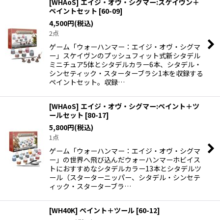
[WHAoS] エイジ・オヴ・シグマー:スケイヴン＋
ペイントセット
[
60-09
]
4,500
円
(税込)
2点
ゲーム「ウォーハンマー：エイジ・オヴ・シグマ
ー」スケイヴンのプッシュフィット式新シタデル
ミニチュア5体とシタデルカラー6本、シタデル・
シンセティック・スターターブラシ1本を収録する
ペイントセット。収録…
[WHAoS] エイジ・オヴ・シグマー:ペイント＋ツ
ールセット
[
80-17
]
5,800
円
(税込)
1点
ゲーム「ウォーハンマー：エイジ・オヴ・シグマ
ー」の世界へ飛び込んだウォーハンマーホビイス
トにおすすめなシタデルカラー13本とシタデルツ
ール（スターターニッパー、シタデル・シンセテ
ィック・スターターブラ…
[WH40K] ペイント＋ツール
[
60-12
]