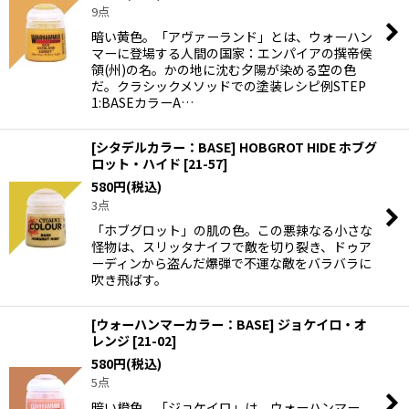
9点
暗い黄色。「アヴァーランド」とは、ウォーハン
マーに登場する人間の国家：エンパイアの撰帝侯
領(州)の名。かの地に沈む夕陽が染める空の色
だ。クラシックメソッドでの塗装レシピ例STEP
1:BASEカラーA…
[シタデルカラー：BASE] HOBGROT HIDE ホブグ
ロット・ハイド
[
21-57
]
580
円
(税込)
3点
「ホブグロット」の肌の色。この悪辣なる小さな
怪物は、スリッタナイフで敵を切り裂き、ドゥア
ーディンから盗んだ爆弾で不運な敵をバラバラに
吹き飛ばす。
[ウォーハンマーカラー：BASE] ジョケイロ・オ
レンジ
[
21-02
]
580
円
(税込)
5点
暗い橙色。「ジョケイロ」は、ウォーハンマー