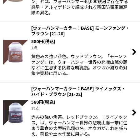
ン」とは、ウォーハンマー40,000銀河に存在する
惑星・アルマゲドンで編成される帝国防衛軍諸連
隊の異名。
[ウォーハンマーカラー：BASE] モーンファング・
ブラウン
[
21-20
]
580
円
(税込)
1点
黄色みの強い茶色。ウッドブラウン。「モーンフ
ァング」は、ウォーハンマー世界の悲嘆山脈の麓
などに生息する凶暴な哺乳類。オウガが狩りの対
象や乗騎に用いる。
[ウォーハンマーカラー：BASE] ライノックス・
ハイド・ブラウン
[
21-22
]
580
円
(税込)
12点
赤みの強い焦茶。レッドブラウン。「ライノック
ス」は、ウォーハンマー世界の悲嘆山脈一帯に住
まう草食の大型哺乳類の名。オウガがこれを捕ら
え、荷役や土木作業に用いる。