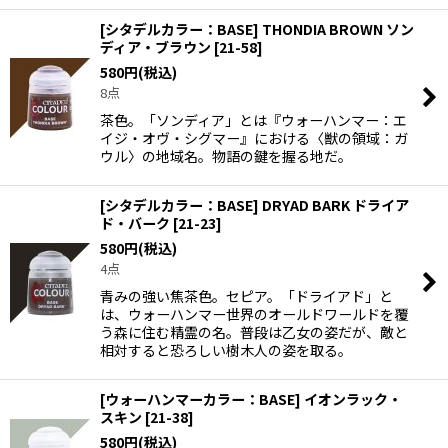
[シタデルカラー：BASE] THONDIA BROWN ソン
ディア・ブラウン
[
21-58
]
580
円
(税込)
8点
茶色。「ソンディア」とは『ウォーハンマー：エ
イジ・オヴ・シグマー』における〈獣の領域：ガ
ウル〉の地域名。物語の鍵を握る地だ。
[シタデルカラー：BASE] DRYAD BARK ドライア
ド・バーク
[
21-23
]
580
円
(税込)
4点
青みの強い焦茶色。セピア。「ドライアド」と
は、ウォーハンマー世界のオールドワールドを覆
う森に住む精霊の名。普段は乙女の姿だが、敵と
相対すると恐ろしい樹木人の姿を取る。
[ウォーハンマーカラー：BASE] イオンラック・
スキン
[
21-38
]
580
円
(税込)