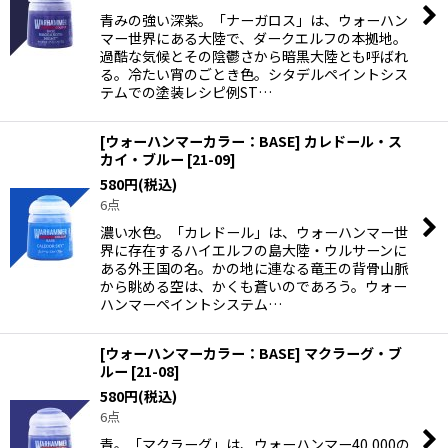
青みの強い深紫。「ナーガロス」は、ウォーハン
マー世界にある大陸で、ダークエルフの本拠地。
過酷な気候とその陰鬱さから暗黒大陸とも呼ばれ
る。冷たい宵のごとき色。シタデルペイントシス
テムでの塗装レシピ例ST…
[ウォーハンマーカラー：BASE] カレドール・ス
カイ・ブルー
[
21-09
]
580
円
(税込)
6点
濃い水色。「カレドール」は、ウォーハンマー世
界に存在するハイエルフの島大陸・ウルサーンに
ある外王国の名。かの地に連なる竜王の背骨山脈
から眺める空は、かくも蒼いのであろう。ウォー
ハンマーペイントシステム…
[ウォーハンマーカラー：BASE] マクラーグ・ブ
ルー
[
21-08
]
580
円
(税込)
6点
青。「マクラーグ」は、ウォーハンマー40,000の