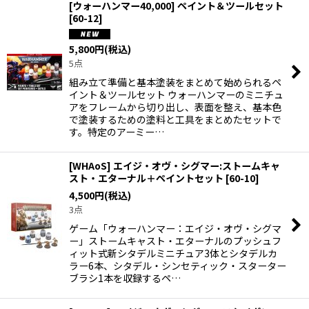
[ウォーハンマー40,000] ペイント＆ツールセット
[
60-12
]
5,800
円
(税込)
5点
組み立て準備と基本塗装をまとめて始められるペ
イント＆ツールセット ウォーハンマーのミニチュ
アをフレームから切り出し、表面を整え、基本色
で塗装するための塗料と工具をまとめたセットで
す。特定のアーミー…
[WHAoS] エイジ・オヴ・シグマー:ストームキャ
スト・エターナル＋ペイントセット
[
60-10
]
4,500
円
(税込)
3点
ゲーム「ウォーハンマー：エイジ・オヴ・シグマ
ー」ストームキャスト・エターナルのプッシュフ
ィット式新シタデルミニチュア3体とシタデルカ
ラー6本、シタデル・シンセティック・スターター
ブラシ1本を収録するペ…