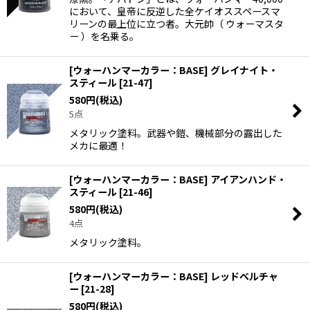
において、皇帝に反逆した全ケイオススペースマ
リーンの最上位に立つ者。大元帥（ ウォーマスタ
ー ）を名乗る。
[ウォーハンマーカラー：BASE] グレイナイト・
スティール
[
21-47
]
580
円
(税込)
5点
メタリック塗料。武器や鎧、機械部分の露出した
メカに最適！
[ウォーハンマーカラー：BASE] アイアンハンド・
スティール
[
21-46
]
580
円
(税込)
4点
メタリック塗料。
[ウォーハンマーカラー：BASE] レッドベルチャ
ー
[
21-28
]
580
円
(税込)