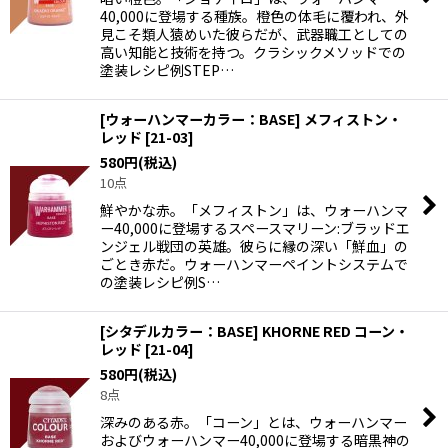
40,000に登場する種族。橙色の体毛に覆われ、外
見こそ類人猿めいた彼らだが、武器職工としての
高い知能と技術を持つ。クラシックメソッドでの
塗装レシピ例STEP…
[ウォーハンマーカラー：BASE] メフィストン・
レッド
[
21-03
]
580
円
(税込)
10点
鮮やかな赤。「メフィストン」は、ウォーハンマ
ー40,000に登場するスペースマリーン:ブラッドエ
ンジェル戦団の英雄。彼らに縁の深い「鮮血」の
ごとき赤だ。ウォーハンマーペイントシステムで
の塗装レシピ例S…
[シタデルカラー：BASE] KHORNE RED コーン・
レッド
[
21-04
]
580
円
(税込)
8点
深みのある赤。「コーン」とは、ウォーハンマー
およびウォーハンマー40,000に登場する暗黒神の