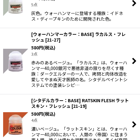
5点
灰色。ウォーハンマーに登場する種族：イドネ
ス・ディープキンのために開発された色。
[ウォーハンマーカラー：BASE] ラカルス・フレ
ッシュ
[
21-27
]
580
円
(税込)
3点
赤みのあるベージュ。「ラカルス」は、ウォーハ
ンマー40,000銀河で悪徳非道の限りを尽くす種
族：ダークエルダーの一人で、拷問と肉体改造を
愛してやまぬ天才医師の名。シタデルペイントシ
ステムでの塗装レシピ…
[シタデルカラー：BASE] RATSKIN FLESH ラット
スキン・フレッシュ
[
21-19
]
580
円
(税込)
4点
濃いベージュ。「ラットスキン」とは、ウォーハ
ンマー40,000において、人類の〈帝国〉に住まう