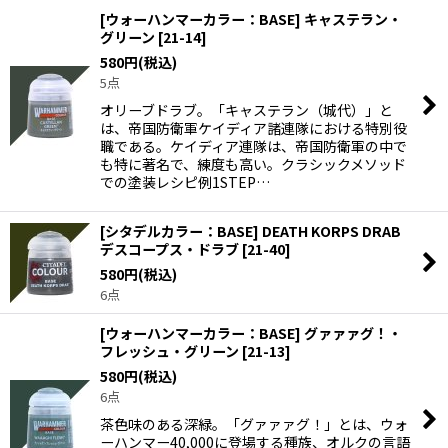
[ウォーハンマーカラー：BASE] キャステラン・
グリーン
[
21-14
]
580
円
(税込)
5点
オリーブドラブ。「キャステラン（城代）」と
は、帝国防衛軍ケイディア諸連隊における特別役
職である。ケイディア連隊は、帝国防衛軍の中で
も特に著名で、練度も高い。クラシックメソッド
での塗装レシピ例1STEP…
[シタデルカラー：BASE] DEATH KORPS DRAB
デスコープス・ドラブ
[
21-40
]
580
円
(税込)
6点
[ウォーハンマーカラー：BASE] グァァァグ！・
フレッシュ・グリーン
[
21-13
]
580
円
(税込)
6点
茶色味のある深緑。「グァァァグ！」とは、ウォ
ーハンマー40,000に登場する種族、オルクの言語