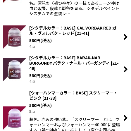
名。渾沌の〈禍つ神々〉の一柱であるコーン神は
血と破壊、殺戮と戦争を司る。シタデルペイント
システムでの塗装レ…
[シタデルカラー：BASE] GAL VORBAK RED ガ
ル・ヴォルバク・レッド
[
21-41
]
580
円
(税込)
4点
[シタデルカラー：BASE] BARAK-NAR
BURGUNDY バラク・ナール・バーガンディ
[
21-
49
]
580
円
(税込)
4点
[ウォーハンマーカラー：BASE] スクリーマー・
ピンク
[
21-33
]
580
円
(税込)
5点
藤色。赤みの強い紫。「スクリーマー」とは、ウ
ォーハンマーおよびウォーハンマー40,000に登場
する〈禍つ神々〉の一柱にして〈変化を司る神：