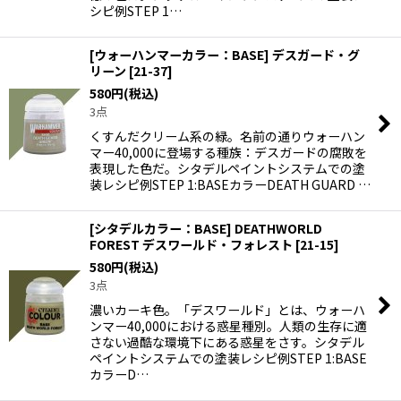
シピ例STEP 1…
[ウォーハンマーカラー：BASE] デスガード・グ
リーン
[
21-37
]
580
円
(税込)
3点
くすんだクリーム系の緑。名前の通りウォーハン
マー40,000に登場する種族：デスガードの腐敗を
表現した色だ。シタデルペイントシステムでの塗
装レシピ例STEP 1:BASEカラーDEATH GUARD …
[シタデルカラー：BASE] DEATHWORLD
FOREST デスワールド・フォレスト
[
21-15
]
580
円
(税込)
3点
濃いカーキ色。「デスワールド」とは、ウォーハ
ンマー40,000における惑星種別。人類の生存に適
さない過酷な環境下にある惑星をさす。シタデル
ペイントシステムでの塗装レシピ例STEP 1:BASE
カラーD…