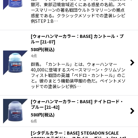
銀河、東部辺境宙域近くにある惑星の名前。スペ
ースマリーンの著名戦団ウルトラマリーンの拠点
惑星である。クラシックメソッドでの塗装レシピ
例STEP 1:B…
[ウォーハンマーカラー：BASE] カントール・ブ
ルー
[
21-07
]
580
円
(税込)
4点
群青。「カントール」とは、ウォーハンマー
40,000に登場するスペースマリーン・クリムゾン
フィスト戦団の英雄「ペドロ・カントール」のこ
と。彼のまとう機動装甲服の色だ。ペイントメソ
ッドでの塗装レシピ例S…
[ウォーハンマーカラー：BASE] ナイトロード・
ブルー
[
21-42
]
580
円
(税込)
6点
[シタデルカラー：BASE] STEGADON SCALE