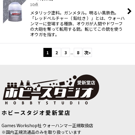
10点
メタリック塗料。ガンメタル。明るい黒鉄色。
「レッドベルチャー（ 鉛吐き ）」とは、ウォーハ
ンマーに登場する種族、オウガが人間やドワーフ
の大砲を奪って転用する銃。転じてこの銃を使う
オウガを指す。
1
2
3
...
8
次
»
ホビースタジオ愛新堂店
Games Workshop社 ウォーハンマー正規取扱店
※国内正規流通品のみを取り扱っています