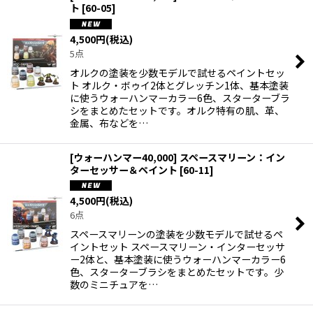
ト
[
60-05
]
在庫あり
4,500
円
(税込)
並び順
:
5点
オルクの塗装を少数モデルで試せるペイントセッ
絞り込む
ト オルク・ボゥイ2体とグレッチン1体、基本塗装
に使うウォーハンマーカラー6色、スターターブラ
シをまとめたセットです。オルク特有の肌、革、
金属、布などを…
[ウォーハンマー40,000] スペースマリーン：イン
ターセッサー＆ペイント
[
60-11
]
4,500
円
(税込)
6点
スペースマリーンの塗装を少数モデルで試せるペ
イントセット スペースマリーン・インターセッサ
ー2体と、基本塗装に使うウォーハンマーカラー6
色、スターターブラシをまとめたセットです。少
数のミニチュアを…