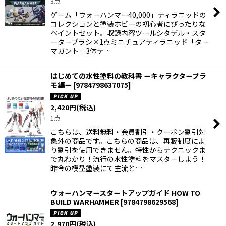
3点
ゲーム「ウォーハンマー40,000」ティラニッドの
コレクションと塗装ホビーの初心者にぴったりな
ペイントセット。収録内容ツールシタデル・スタ
ーターブラシ×1点ミニチュアティラニッド「ター
マガント」3体テ…
はじめての水性塗料の教科書 ーキャラクタープラ
モ編ー
[
9784798637075
]
2,420
円
(税込)
1点
こちらは、送料無料・会員割引・クーポン割引対
象外の商品です。こちらの商品は、再販制度によ
り割引を使用できません。特性からテクニックま
で丸わかり！流行の水性塗料をマスターしよう！
昨今の模型塗装にて主流と…
ウォーハンマースタートアップガイド HOW TO
BUILD WARHAMMER
[
9784798629568
]
2,970
円
(税込)