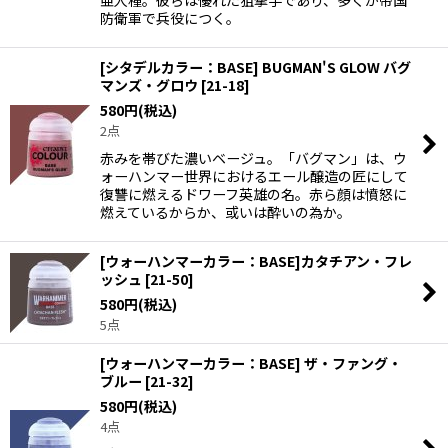
亜人種。彼らは優れた狙撃手であり、多くが帝国
防衛軍で兵役につく。
[シタデルカラー：BASE] BUGMAN'S GLOW バグ
マンズ・グロウ
[
21-18
]
580
円
(税込)
2点
赤みを帯びた濃いベージュ。「バグマン」は、ウ
ォーハンマー世界におけるエール醸造の匠にして
復讐に燃えるドワーフ英雄の名。赤ら顔は憤怒に
燃えているからか、或いは酔いの為か。
[ウォーハンマーカラー：BASE]カタチアン・フレ
ッシュ
[
21-50
]
580
円
(税込)
5点
[ウォーハンマーカラー：BASE] ザ・ファング・
ブルー
[
21-32
]
580
円
(税込)
4点