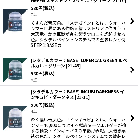
GREEN ステガドン・スケイル・グリーン
[
21-10
]
580
円
(税込)
7点
くすんだ青灰色。「ステガドン」とは、ウォーハ
ンマー世界にある灼熱大陸ラストリアに住まう巨
大恐竜。かの巨獣が身を鎧うウロコを想起させる
色。シタデルペイントシステムでの塗装レシピ例
STEP 1:BASEカ…
[シタデルカラー：BASE] LUPERCAL GREEN ルペ
ルカル・グリーン
[
21-45
]
580
円
(税込)
8点
[シタデルカラー：BASE] INCUBI DARKNESS イ
ンキュビ・ダークネス
[
21-11
]
580
円
(税込)
4点
深く濃い青灰色。「インキュビ」とは、ウォーハ
ンマー40,000に登場する種族ダークエルダーが擁
する精鋭・インキュバスの単数形表記。仄暗き悪
徳の色だ。シタデルペイントシステムでの塗装レ