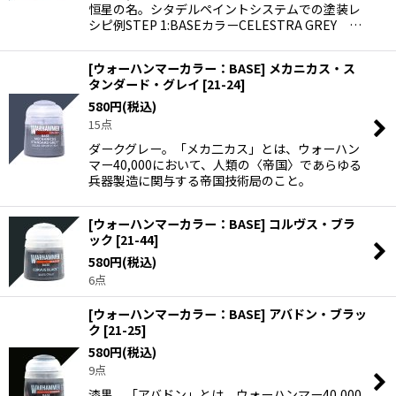
恒星の名。シタデルペイントシステムでの塗装レ
シピ例STEP 1:BASEカラーCELESTRA GREY …
[ウォーハンマーカラー：BASE] メカニカス・ス
タンダード・グレイ
[
21-24
]
580
円
(税込)
15点
ダークグレー。「メカ二カス」とは、ウォーハン
マー40,000において、人類の〈帝国〉であらゆる
兵器製造に関与する帝国技術局のこと。
[ウォーハンマーカラー：BASE] コルヴス・ブラ
ック
[
21-44
]
580
円
(税込)
6点
[ウォーハンマーカラー：BASE] アバドン・ブラッ
ク
[
21-25
]
580
円
(税込)
9点
漆黒。「アバドン」とは、ウォーハンマー40,000