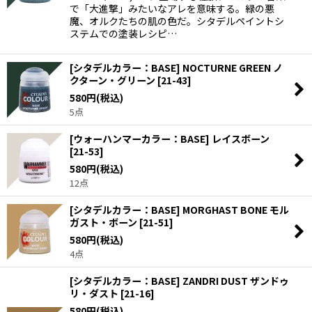
で「大進撃」みたいなアレを意味する。緑の悪
魔、オルクたちの肌の色だ。シタデルペイントシ
ステムでの塗装レシピ…
[シタデルカラー：BASE] NOCTURNE GREEN ノ
クターン・グリーン
[
21-43
]
580
円
(税込)
5点
[ウォーハンマーカラー：BASE] レイスボーン
[
21-53
]
580
円
(税込)
12点
[シタデルカラー：BASE] MORGHAST BONE モル
ガスト・ボーン
[
21-51
]
580
円
(税込)
4点
[シタデルカラー：BASE] ZANDRI DUST ザンドゥ
リ・ダスト
[
21-16
]
580
円
(税込)