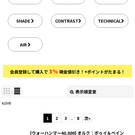
SHADE
CONTRAST
TECHNICAL
AIR
3%
会員登録して購入で
現金値引き！+ポイントがたまる！
表示順変更
閉じる
439
件
サブカテゴリ
:
1
2
3
...
8
次
»
表示数
:
[ウォーハンマー40,000] オルク：ボゥイ＆ペイン