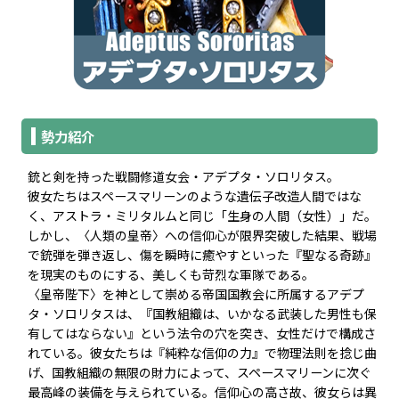
勢力紹介
銃と剣を持った戦闘修道女会・アデプタ・ソロリタス。
彼女たちはスペースマリーンのような遺伝子改造人間ではな
く、アストラ・ミリタルムと同じ「生身の人間（女性）」だ。
しかし、〈人類の皇帝〉への信仰心が限界突破した結果、戦場
で銃弾を弾き返し、傷を瞬時に癒やすといった『聖なる奇跡』
を現実のものにする、美しくも苛烈な軍隊である。
〈皇帝陛下〉を神として崇める帝国国教会に所属するアデプ
タ・ソロリタスは、『国教組織は、いかなる武装した男性も保
有してはならない』という法令の穴を突き、女性だけで構成さ
れている。彼女たちは『純粋な信仰の力』で物理法則を捻じ曲
げ、国教組織の無限の財力によって、スペースマリーンに次ぐ
最高峰の装備を与えられている。信仰心の高さ故、彼女らは異