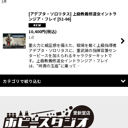
1
件
表示数
:
[アデプタ・ソロリタス] 上級教義修道女イントラ
ンジア・フレイ
[
52-66
]
在庫あり
10,400
円
(税込)
並び順
:
1点
重火力と威圧感を備えた、戦場を裁く上級指導者
絞り込む
アデプタ・ソロリタスに、重武装の指揮官兼セン
ターピースを加えられるキャラクターキットで
す。上級教義修道女イントランジア・フレイ
は、“呵責の玉座”に乗って…
カテゴリで絞り込む
WARHAMMER：40,000 (全商品)
40,000：ボックスセット
IMPERIUM：スペースマリーン