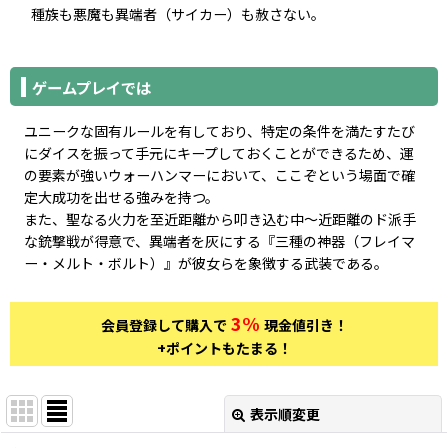
種族も悪魔も異端者（サイカー）も赦さない。
ゲームプレイでは
ユニークな固有ルールを有しており、特定の条件を満たすたび
にダイスを振って手元にキープしておくことができるため、運
の要素が強いウォーハンマーにおいて、ここぞという場面で確
定大成功を出せる強みを持つ。
また、聖なる火力を至近距離から叩き込む中〜近距離のド派手
な銃撃戦が得意で、異端者を灰にする『三種の神器（フレイマ
ー・メルト・ボルト）』が彼女らを象徴する武装である。
3%
会員登録して購入で
現金値引き！
+ポイントもたまる！
表示順変更
閉じる