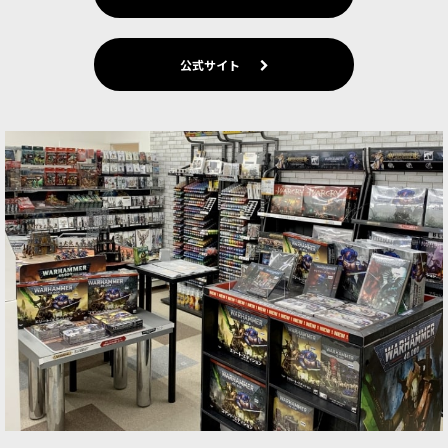
IMPERIUM：インペリアル・エージェント
CHAOS：ケイオス・スペースマリーン
公式サイト
CHAOS：エンペラーズ・チルドレン
CHAOS：ワールドイーター
CHAOS：サウザンド・サン
CHAOS：デスガード
CHAOS：ケイオスナイト
XENOS：リーグ・オヴ・ヴォータン
XENOS：アエルダリ
XENOS：デュカーリ
XENOS：オルク
XENOS：ジーンスティーラー・カルト