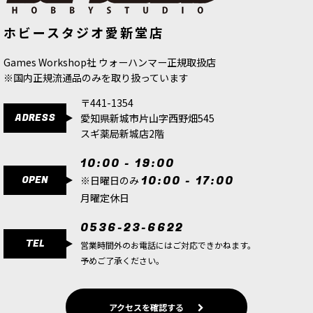
IMPERIUM：スペースマリーン系戦団
ホビースタジオ愛新堂店
IMPERIUM：スペースウルフ
Games Workshop社 ウォーハンマー正規取扱店
IMPERIUM：ダークエンジェル
※国内正規流通品のみを取り扱っています
IMPERIUM：ブラッドエンジェル
〒441-1354
IMPERIUM：ブラックテンプラー
ADRESS
愛知県新城市片山字西野畑545
スギ薬局新城店2階
IMPERIUM：デスウォッチ
10:00 - 19:00
IMPERIUM：グレイナイト
OPEN
10:00 - 17:00
※日曜日のみ
IMPERIUM：アストラ・ミリタルム
月曜定休日
IMPERIUM：アデプトゥス・カストーデス
0536-23-6622
TEL
営業時間外のお電話にはご対応できかねます。
IMPERIUM：アデプタ・ソロリタス
予めご了承ください。
IMPERIUM：アデプトゥス・メカニカス
IMPERIUM：インペリアルナイト
アクセスを確認する