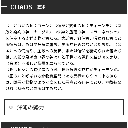
CHAOS
渾沌
〈血と戦いの神：コーン〉〈運命と変化の神：ティーンチ〉〈腐
敗と疫病の神：ナーグル〉〈快楽と堕落の神：スラーネッシュ〉
を信奉する多種多様な者たち。大逆者、背信者、呪われし者であ
る彼らは、もはや狂気に堕ち、戻る見込みのない者たちだ。〈帝
国〉への侮蔑や、圧政への反抗、または信仰を裏切られた者たち
は、人知の及ばぬ〈禍つ神々〉と不穏なる盟約を結び魂を売り、
〈帝国〉へ激しい憎悪を募らせている。
〈禍つ神々〉の追従者のうち、最も危険な存在がディーモンだ。
〈歪み〉と呼ばれる非物質空間である異界からやって来る彼ら
は、醜悪な怪物のような姿をした悪意ある存在であり、容赦もな
ければ慈悲などあるはずもない。
渾沌の勢力