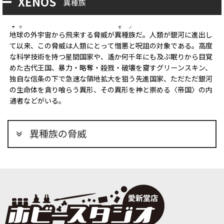
XENOS
異種族
テラ
ゼノ
地球
の外宇宙から飛来する脅威が
異種族
だ。人類が銀河に進出し
て以来、この脅威は人類にとって憎悪と呪詛の対象である。高度
な科学技術を持つ星間国家や、遙か何千年にも及ぶ眠りから目覚
めた古代王国、暴力・略奪・殺戮・破壊を齎すグリーンスキン、
独自な信条の下で急速な領地拡大を狙う先進国家、ただただ銀河
の生命体を貪り喰らう異形、その異形を神と崇める〈帝国〉の内
通者などがいる。
異種族の脅威