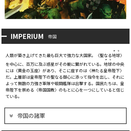
IMPERIUM
帝国
テラ
人類が築き上げてきた最も巨大で強力な大国家。〈聖なる
地球
〉
テラ
を中心に、百万に及ぶ惑星がその軛に繋がれている。
地球
の中央
には〈黄金の玉座〉があり、そこに座すのは〈神たる皇帝陛下〉
だ。上層部は皇帝陛下の聖なる御心に添って指令を出し、それに
よって無数の力強き軍隊や戦闘艦隊は出撃する。国民たちは、皇
帝陛下を崇める〈帝国国教〉のもとに心を一つにしていると信じ
ている。
帝国の諸軍