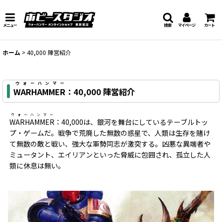
メニュー
検索
マイページ
カート
ホーム
>
40,000 陣営紹介
ウォーハンマー
WARHAMMER
：40,000 陣営紹介
ウォーハンマー
WARHAMMER
：40,000は、銀河を舞台にしているテーブルトッ
プ・ゲームだ。戦争で荒廃した無数の惑星で、人類は生存を賭け
て無数の敵と戦い、強大な軍勢同志が激突する。凶悪な異端者や
ミュータント、エイリアンといった脅威に包囲され、孤立した人
類に休息は無い。