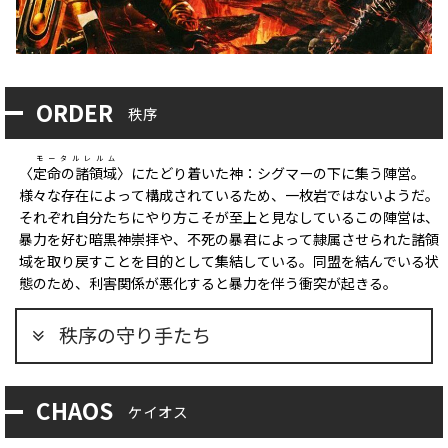
ORDER
秩序
モータルレルム
〈
定命の諸領域
〉にたどり着いた神：シグマーの下に集う陣営。
様々な存在によって構成されているため、一枚岩ではないようだ。
それぞれ自分たちにやり方こそが至上と見なしているこの陣営は、
暴力を好む暗黒神崇拝や、不死の暴君によって隷属させられた諸領
域を取り戻すことを目的として集結している。同盟を結んでいる状
態のため、利害関係が悪化すると暴力を伴う衝突が起きる。
秩序の守り手たち
CHAOS
ケイオス