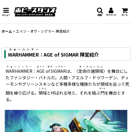
メニュー
検索
マイページ
カート
ホーム
>
エイジ・オヴ・シグマー 陣営紹介
ウォーハンマー
WARHAMMER
：AGE of SIGMAR 陣営紹介
ウォーハンマー
エイジ・オヴ・シグマー
モータルレルム
WARHAMMER
：
AGE of SIGMAR
は、〈
定命の諸領域
〉を舞台にし
たファンタジー・バトルだ。人間・アエルフ・ドゥワーデン、ディ
ーモンやグリーンスキンなど多種多様な種族たちが領域を巡って死
レルム
ゲート
闘を繰り広げる。
領域
と呼ばれる地と、それを結ぶ
門
を舞台とす
る。