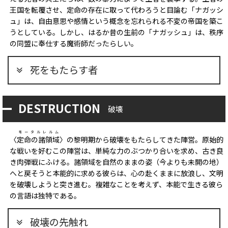
王国を転覆させ、定命の存在に取って代わろうと目論む「ナガッシ
ュ」は、自由意思や感情という概念を忘れられる不変の帝国を築こ
うとしている。しかし、はるか昔の生前の「ナガッシュ」は、秩序
の同盟に奉仕する魔術師だったらしい。
死をもたらす者
DESTRUCTION
破壊
モータルレルム
〈
定命の諸領域
〉の黎明期から破壊をもたらしてきた陣営。原始的
な戦いを好むこの陣営は、単純な力のぶつかり合いを求め、古き良
き肉弾戦にふける。諸領域を自然のままの姿（今よりも未開の地）
へと戻そうと本能的に求める彼らは、心の赴くままに放浪し、文明
を破壊しようと突き進む。複雑なことを考えず、本能で生きる彼ら
の言語は独特である。
破壊の先触れ