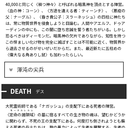
40,000と同じく〈禍つ神々〉と呼ばれる暗黒神を頂点とする陣営。
〈血の神：コーン〉、〈方途を違える者：ティーンチ〉、〈悪疫の
父：ナーグル〉、〈昏き貴公子：スラーネッシュ〉の四柱に神たち
は、常に物質世界を侵食しようと目論む。人間やアエルフ、ドゥア
ーディンの中にも、この闇に堕ち忠誠を誓う者たちがいる。しかし
恐るべきはディーモンだ。暗黒神の欠片でありながら、知性を持つ
この悍ましい化け物を完全に滅ぼすことは不可能に近く、物質界か
ら退去させるのがせいぜいだからだ。また、最近新たに五柱めの
〈偉大なる角ありし鼠〉も加わったらしい。
渾沌の尖兵
DEATH
デス
大死霊術師である「ナガッシュ」の支配下にある死者の陣営。
モータルレルム
〈
定命の諸領域
〉の墓に宿るすべての生き物の魂は、望むかどうか
に関わらず、不死の王の支配下にある。何度打ち倒されようとも蘇
える死者の兵士たちは、数の暴力によって生者を襲撃する。生者の