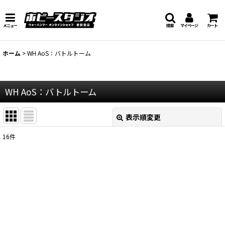
メニュー
検索
マイページ
カート
ホーム
>
WH AoS：バトルトーム
WH AoS：バトルトーム
表示順変更
閉じる
16
件
表示数
:
在庫あり
並び順
:
絞り込む