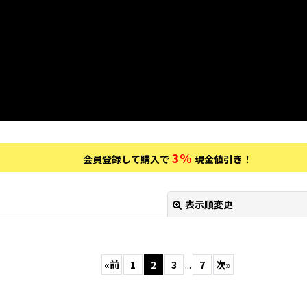
3%
会員登録して購入で
現金値引き！
表示順変更
«
前
1
2
3
...
7
次
»