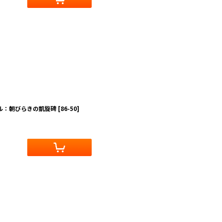
デル：朝びらきの凱旋碑
[
86-50
]