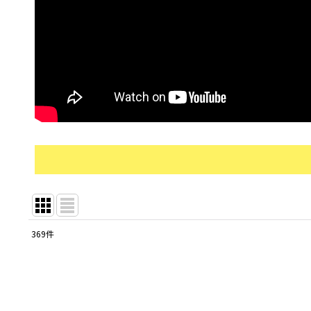
369
件
サブカテゴリ
:
表示数
: