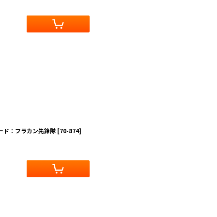
ロード：フラカン先鋒隊
[
70-874
]