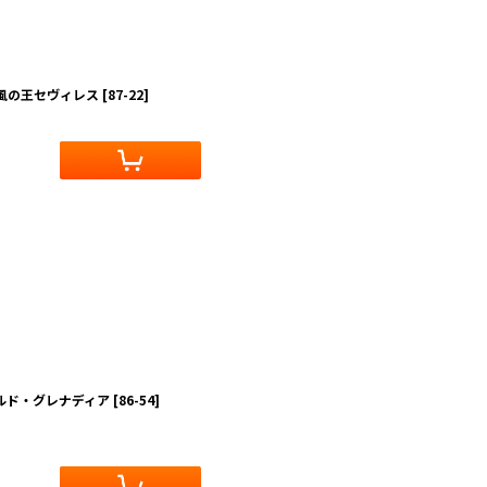
の風の王セヴィレス
[
87-22
]
ギルド・グレナディア
[
86-54
]