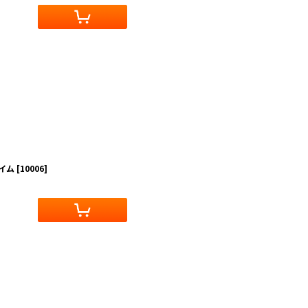
レイム
[
10006
]