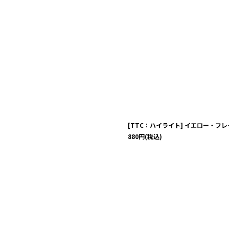
[TTC：ハイライト] イエロー・フ
880
円
(税込)