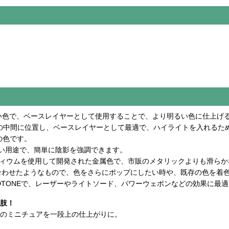
暗い色で、ベースレイヤーとして使用することで、より明るい色に仕上げ
トの中間に位置し、ベースレイヤーとして最適で、ハイライトを入れるた
の色です。
近い用途で、簡単に陰影を強調できます。
ディウムを使用して開発された金属色で、市販のメタリックよりも滑ら
け合わせたようなもので、色をさらにポップにしたい時や、既存の色を着
IDTONEで、レーザーやライトソード、パワーウェポンなどの効果に最
肢！
のミニチュアを一段上の仕上がりに。