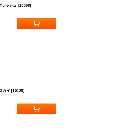
・フレッシュ
[
10098
]
・スカイ
[
10125
]