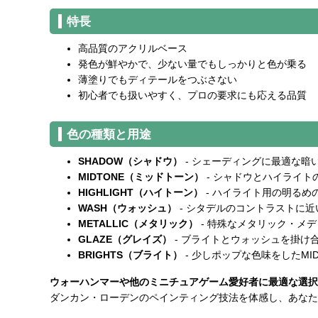
特長
高品質のアクリルベース
発色が鮮やかで、少ない量でもしっかりと色が乗る
薄塗りでもディテールをつぶさない
初心者でも扱いやすく、プロの要求にも応える品質
色の種類と用途
SHADOW（シャドウ）
- シェーディングに最適な
MIDTONE（ミッドトーン）
- シャドウとハイライ
HIGHLIGHT（ハイトーン）
- ハイライト用の明るめ
WASH（ウォッシュ）
- シタデルのコントラストに
METALLIC（メタリック）
- 特殊なメタリック・メ
GLAZE（グレイズ）
- ブライトとウォッシュを掛
BRIGHTS（ブライト）
- 少しポップな色味をしたM
ウォーハンマーや他のミニチュアゲーム愛好者に最適な選択
ダンカン・ローデンのペインティング技法を体感し、あなた