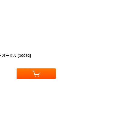
ア・オークル
[
10092
]