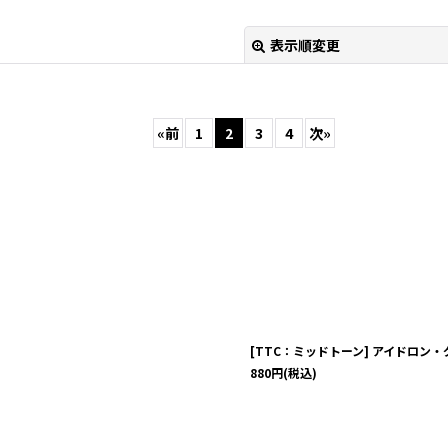
表示順変更
«
前
1
2
3
4
次
»
絞り込む
[TTC：ミッドトーン] アイドロン・
880
円
(税込)