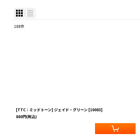
188
件
サブカテゴリ
:
表示数
:
在庫あり
並び順
:
[TTC：ミッドトーン] ジェイド・グリーン
[
10083
]
880
円
(税込)