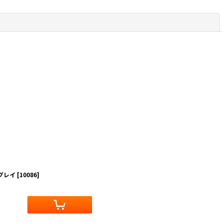
閉じる
グレイ
[
10086
]