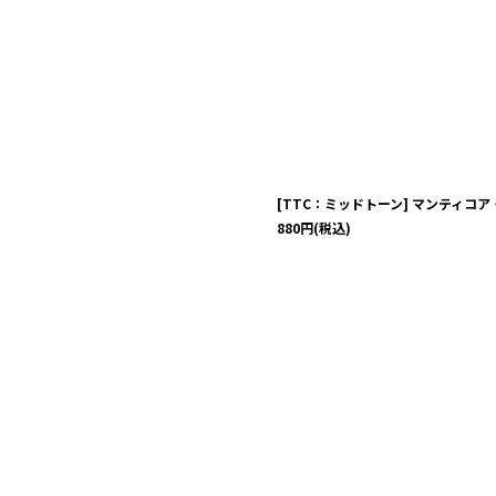
[TTC：ミッドトーン] マンティコ
880
円
(税込)