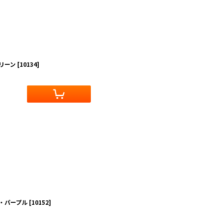
グリーン
[
10134
]
グ・パープル
[
10152
]